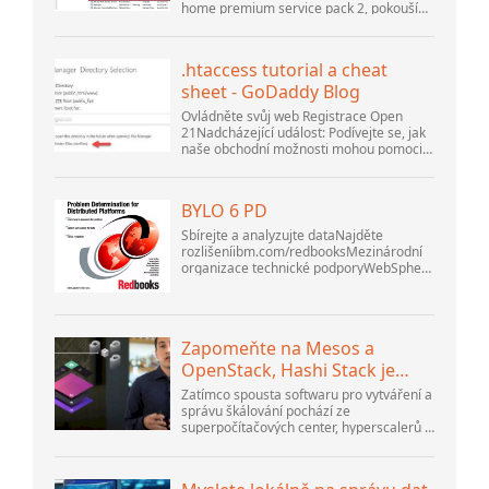
home premium service pack 2, pokouším
OpenOffice
se nastavit připojení k databázi MySQL
verze 5.1. Spustil jsem databázi
openOffice.org 3. .
.htaccess tutorial a cheat
sheet - GoDaddy Blog
Ovládněte svůj web Registrace Open
21Nadcházející událost: Podívejte se, jak
naše obchodní možnosti mohou pomoci
vaší firmě přizpůsobit se měnícímu se
prostředí na GoDaddy Open 2021 dne 28.
září. Vítejte v našem .htacces...
BYLO 6 PD
Sbírejte a analyzujte dataNajděte
rozlišeníibm.com/redbooksMezinárodní
organizace technické podporyWebSphere
Application Server V6
ProblemDetermination for Distributed
PlatformsListopad 2005 SG2...
Zapomeňte na Mesos a
OpenStack, Hashi Stack je
nová další platforma
Zatímco spousta softwaru pro vytváření a
správu škálování pochází ze
superpočítačových center, hyperscalerů a
největších tvůrců veřejného cloudu, stále
existuje spousta inovací, které dělají lidé...