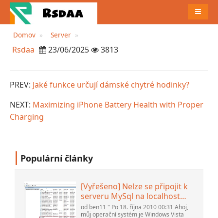
JÍDELN
Domov
Server
Rsdaa
23/06/2025
3813
PREV:
Jaké funkce určují dámské chytré hodinky?
NEXT:
Maximizing iPhone Battery Health with Proper
Charging
Populární články
[Vyřešeno] Nelze se připojit k
serveru MySql na localhost
(10061) (Zobrazit téma) *
od ben11 " Po 18. října 2010 00:31 Ahoj,
Fórum komunity Apache
můj operační systém je Windows Vista