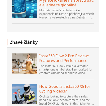
Myslete lokálně na správu dat,
ale jednejte globálně
Množství vytvářených dat stále
exponenciálně roste a přicházejí ve všech
tvarech a velikostech a z nesčetných míst.
Je strukturovaný a – stále více –
nestrukturovaný a je to gen...
Žhavé články
Insta360 Flow 2 Pro Review:
Features and Performance
The Insta360 Flow 2 Pro is a versatile
smartphone gimbal stabilizer crafted for
creators who need seamless video
solutions. Positioned as a smart choice
for vlogging, live streaming, and video
calls,...
How Good Is Insta360 X5 for
Cycling Videos?
Cyclists looking to capture their rides
need a reliable action camera, and the
Insta360 X5 stands out in this niche for its