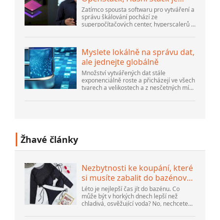
nová další platforma
Zatímco spousta softwaru pro vytváření a
správu škálování pochází ze
superpočítačových center, hyperscalerů a
největších tvůrců veřejného cloudu, stále
existuje spousta inovací, které dělají lidé...
Myslete lokálně na správu dat,
ale jednejte globálně
Množství vytvářených dat stále
exponenciálně roste a přicházejí ve všech
tvarech a velikostech a z nesčetných míst.
Je strukturovaný a – stále více –
nestrukturovaný a je to gen...
Žhavé články
Nezbytnosti ke koupání, které
si musíte zabalit do bazénové
tašky
Léto je nejlepší čas jít do bazénu. Co
může být v horkých dnech lepší než
chladivá, osvěžující voda? No, nechcete
dorazit k bazénu, abyste si uvědomili, že
jste na něco zapomněli...