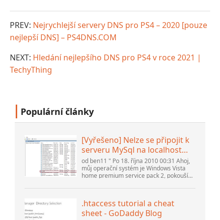
PREV:
Nejrychlejší servery DNS pro PS4 – 2020 [pouze
nejlepší DNS] – PS4DNS.COM
NEXT:
Hledání nejlepšího DNS pro PS4 v roce 2021 |
TechyThing
Populární články
[Vyřešeno] Nelze se připojit k
serveru MySql na localhost
(10061) (Zobrazit téma) *
od ben11 " Po 18. října 2010 00:31 Ahoj,
Fórum komunity Apache
můj operační systém je Windows Vista
home premium service pack 2, pokouším
OpenOffice
se nastavit připojení k databázi MySQL
verze 5.1. Spustil jsem databázi
openOffice.org 3. .
.htaccess tutorial a cheat
sheet - GoDaddy Blog