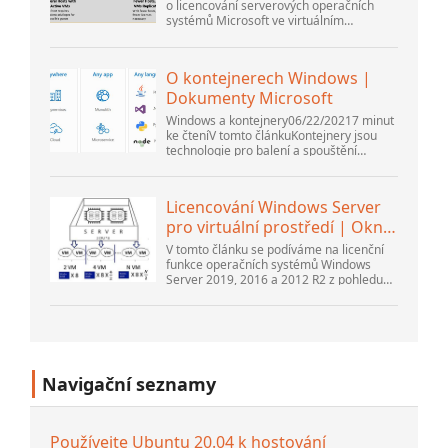
o licencování serverových operačních
systémů Microsoft ve virtuálním
prostředí. Na to navázal webinář
Thomase Maurera a Andrewa Syrewicze.
Směrem k...
O kontejnerech Windows |
Dokumenty Microsoft
Windows a kontejnery06/22/20217 minut
ke čteníV tomto článkuKontejnery jsou
technologie pro balení a spouštění
aplikací pro Windows a Linux v různých
prostředích v místním prostředí a v...
Licencování Windows Server
pro virtuální prostředí | Okna
...
V tomto článku se podíváme na licenční
funkce operačních systémů Windows
Server 2019, 2016 a 2012 R2 z pohledu
nového licenčního modelu společnosti
Microsoft. Také si povíme o pravidle...
Navigační seznamy
Používejte Ubuntu 20.04 k hostování