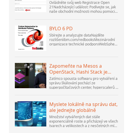
Ovládněte svůj web Registrace Open
21Nadcházející událost: Podívejte se, jak
naše obchodní možnosti mohou pomoci
vaší firmě přizpůsobit se měnícímu se
prostředí na GoDaddy Open 2021 dne 28.
září. Vítejte v našem .htacces...
BYLO 6 PD
Sbírejte a analyzujte dataNajděte
rozlišeníibm.com/redbooksMezinárodní
organizace technické podporyWebSphere
Application Server V6
ProblemDetermination for Distributed
PlatformsListopad 2005 SG2...
Zapomeňte na Mesos a
OpenStack, Hashi Stack je
nová další platforma
Zatímco spousta softwaru pro vytváření a
správu škálování pochází ze
superpočítačových center, hyperscalerů a
největších tvůrců veřejného cloudu, stále
existuje spousta inovací, které dělají lidé...
Myslete lokálně na správu dat,
ale jednejte globálně
Množství vytvářených dat stále
exponenciálně roste a přicházejí ve všech
tvarech a velikostech a z nesčetných míst.
Je strukturovaný a – stále více –