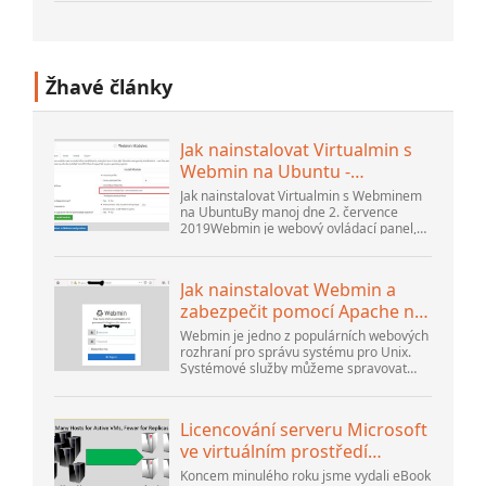
nestrukturovaný a je to gen...
Žhavé články
Jak nainstalovat Virtualmin s
Webmin na Ubuntu -
Interserver ...
Jak nainstalovat Virtualmin s Webminem
na UbuntuBy manoj dne 2. července
2019Webmin je webový ovládací panel,
který vám pomůže nastavit uživatelský
účet, Apache, DNS a sdílení souborů. Je
velmi uživatelsky přívětivý...
Jak nainstalovat Webmin a
zabezpečit pomocí Apache na
Ubuntu 18.04 ...
Webmin je jedno z populárních webových
rozhraní pro správu systému pro Unix.
Systémové služby můžeme spravovat
pomocí příslušných modulů Webmin.
Oblíbené a oficiální dostupné moduly...
Licencování serveru Microsoft
ve virtuálním prostředí
přehodnoceno
Koncem minulého roku jsme vydali eBook