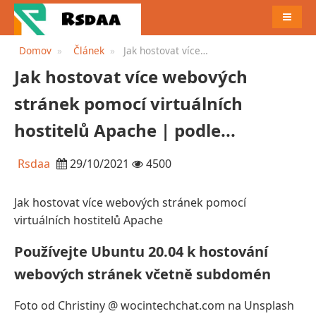
JÍDELN
Domov
Článek
Jak hostovat více
webových stránek pomocí
Jak hostovat více webových
virtuálních hostitelů Apache |
podle...
stránek pomocí virtuálních
hostitelů Apache | podle...
Rsdaa
29/10/2021
4500
Jak hostovat více webových stránek pomocí
virtuálních hostitelů Apache
Používejte Ubuntu 20.04 k hostování
webových stránek včetně subdomén
Foto od Christiny @ wocintechchat.com na Unsplash