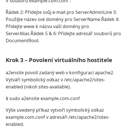
V souboru example.com.conf :
Řádek 2: Přidejte svůj e-mail pro ServerAdminLine 3:
Použijte název své domény pro ServerName.Řádek 4:
Přidejte www k názvu vaší domény pro
ServerAlias.Řádek 5 & 6: Přidejte adresář souborů pro
DocumentRoot.
Krok 3 – Povolení virtuálního hostitele
a2ensite povolí zadaný web v konfiguraci apache2.
Vytváří symbolický odkaz v /etc/apache2/sites-
enabled (nikoli sites-available).
$ sudo a2ensite example.com.conf
Výše uvedený příkaz vytvoří symbolický odkaz
example.com.conf v adresáři /etc/apache2/sites-
enabled.