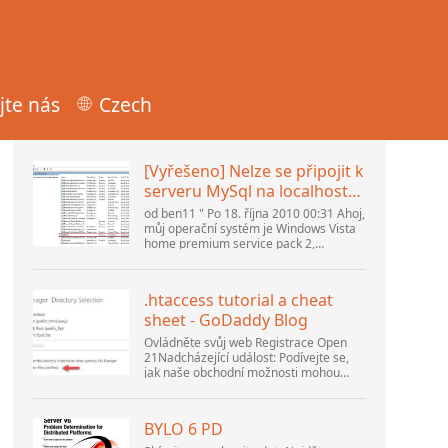
jte nás
Czech
Populární články
[Vyřešeno] Nelze se připojit k
serveru MySql na localhost
(10061) (Zobrazit téma) *
od ben11 " Po 18. října 2010 00:31 Ahoj,
Fórum komunity Apache
můj operační systém je Windows Vista
home premium service pack 2,
OpenOffice
pokouším se nastavit připojení k
databázi MySQL verze 5.1. Spustil jsem
databázi openOffice.org 3. .
.htaccess tutorial a cheat
sheet - GoDaddy Blog
Ovládněte svůj web Registrace Open
21Nadcházející událost: Podívejte se,
jak naše obchodní možnosti mohou
pomoci vaší firmě přizpůsobit se
měnícímu se prostředí na GoDaddy
Open 2021 dne 28. září. Vítejte v našem
BYLO 6 PD
.htacces...