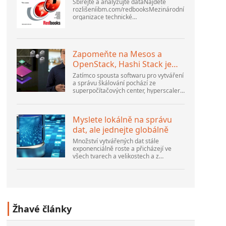
Sbírejte a analyzujte dataNajděte
rozlišeníibm.com/redbooksMezinárodní
organizace technické
podporyWebSphere Application Server
V6 ProblemDetermination for
Distributed PlatformsListopad 2005
SG2...
Zapomeňte na Mesos a
OpenStack, Hashi Stack je
nová další platforma
Zatímco spousta softwaru pro vytváření
a správu škálování pochází ze
superpočítačových center, hyperscalerů
a největších tvůrců veřejného cloudu,
stále existuje spousta inovací, které
dělají lidé...
Myslete lokálně na správu
dat, ale jednejte globálně
Množství vytvářených dat stále
exponenciálně roste a přicházejí ve
všech tvarech a velikostech a z
nesčetných míst. Je strukturovaný a –
stále více – nestrukturovaný a je to
gen...
Žhavé články