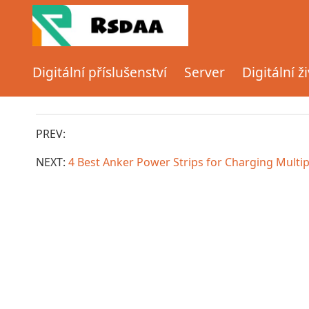
Domov
Server
Digitální příslušenství
Server
Digitální ž
Rsdaa
10/09/2024
3875
PREV:
NEXT:
4 Best Anker Power Strips for Charging Multi