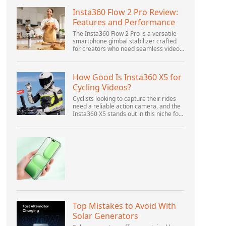
Insta360 Flow 2 Pro Review:
Features and Performance
The Insta360 Flow 2 Pro is a versatile
smartphone gimbal stabilizer crafted
for creators who need seamless video
solutions. Positioned as a smart choice
for vlogging, live streaming, and video
calls,...
How Good Is Insta360 X5 for
Cycling Videos?
Cyclists looking to capture their rides
need a reliable action camera, and the
Insta360 X5 stands out in this niche for
its advanced features and versatility.
Offering top-of-the-line 8K 360° video
ca...
Top Mistakes to Avoid With
Solar Generators