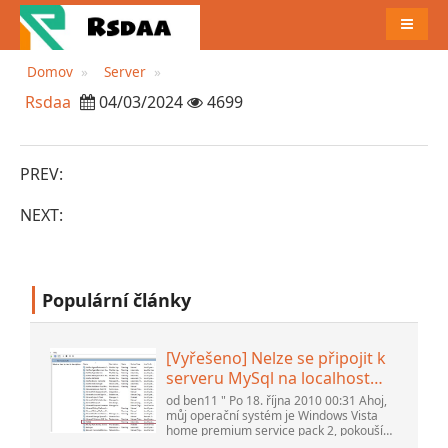
JÍDELN
Domov
Server
Rsdaa
04/03/2024
4699
PREV:
NEXT:
Populární články
[Vyřešeno] Nelze se připojit k
serveru MySql na localhost
(10061) (Zobrazit téma) *
od ben11 " Po 18. října 2010 00:31 Ahoj,
Fórum komunity Apache
můj operační systém je Windows Vista
home premium service pack 2, pokouším
OpenOffice
se nastavit připojení k databázi MySQL