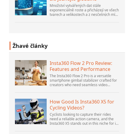
Množství vytvářených dat stále
exponenciálně roste a přicházejí ve všech
tvarech a velikostech a z nesčetných míst.
Je strukturovaný a – stále více –
nestrukturovaný a je to gen...
Žhavé články
Insta360 Flow 2 Pro Review:
Features and Performance
The Insta360 Flow 2 Pro is a versatile
smartphone gimbal stabilizer crafted for
creators who need seamless video
solutions. Positioned as a smart choice
for vlogging, live streaming, and video
calls,...
How Good Is Insta360 X5 for
Cycling Videos?
Cyclists looking to capture their rides
need a reliable action camera, and the
Insta360 X5 stands out in this niche for its
advanced features and versatility.
Offering top-of-the-line 8K 360° video ca...