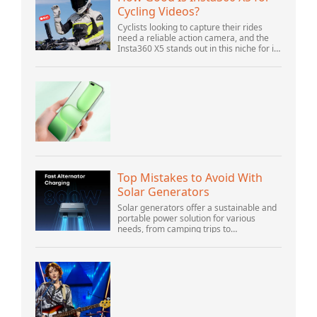
Cycling Videos?
Cyclists looking to capture their rides
need a reliable action camera, and the
Insta360 X5 stands out in this niche for its
advanced features and versatility.
Offering top-of-the-line 8K 360° video ca...
Top Mistakes to Avoid With
Solar Generators
Solar generators offer a sustainable and
portable power solution for various
needs, from camping trips to
emergencies at home. As their popularity
increases, it’s vital to navigate common
pitfalls tha...