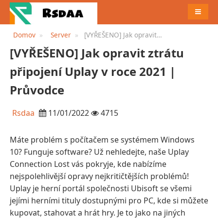
JÍDELN
Domov
Server
[VYŘEŠENO] Jak opravit
ztrátu připojení Uplay v roce
[VYŘEŠENO] Jak opravit ztrátu
2021 | Průvodce
připojení Uplay v roce 2021 |
Průvodce
Rsdaa
11/01/2022
4715
Máte problém s počítačem se systémem Windows
10? Funguje software? Už nehledejte, naše Uplay
Connection Lost vás pokryje, kde nabízíme
nejspolehlivější opravy nejkritičtějších problémů!
Uplay je herní portál společnosti Ubisoft se všemi
jejími herními tituly dostupnými pro PC, kde si můžete
kupovat, stahovat a hrát hry. Je to jako na jiných