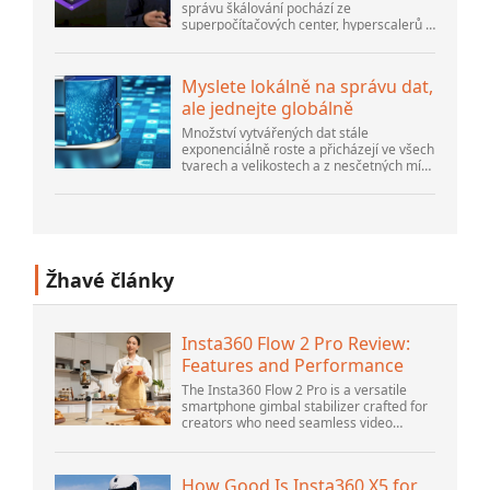
správu škálování pochází ze
superpočítačových center, hyperscalerů a
největších tvůrců veřejného cloudu, stále
existuje spousta inovací, které dělají lidé...
Myslete lokálně na správu dat,
ale jednejte globálně
Množství vytvářených dat stále
exponenciálně roste a přicházejí ve všech
tvarech a velikostech a z nesčetných míst.
Je strukturovaný a – stále více –
nestrukturovaný a je to gen...
Žhavé články
Insta360 Flow 2 Pro Review:
Features and Performance
The Insta360 Flow 2 Pro is a versatile
smartphone gimbal stabilizer crafted for
creators who need seamless video
solutions. Positioned as a smart choice
for vlogging, live streaming, and video
calls,...
How Good Is Insta360 X5 for