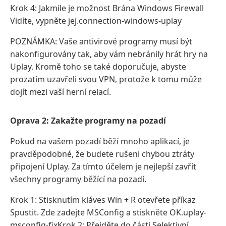
Krok 4: Jakmile je možnost Brána Windows Firewall
Vidíte, vypněte jej.connection-windows-uplay
POZNÁMKA: Vaše antivirové programy musí být
nakonfigurovány tak, aby vám nebránily hrát hry na
Uplay. Kromě toho se také doporučuje, abyste
prozatím uzavřeli svou VPN, protože k tomu může
dojít mezi vaší herní relací.
Oprava 2: Zakažte programy na pozadí
Pokud na vašem pozadí běží mnoho aplikací, je
pravděpodobné, že budete rušeni chybou ztráty
připojení Uplay. Za tímto účelem je nejlepší zavřít
všechny programy běžící na pozadí.
Krok 1: Stisknutím kláves Win + R otevřete příkaz
Spustit. Zde zadejte MSConfig a stiskněte OK.uplay-
msconfig-fixKrok 2: Přejděte do části Selektivní