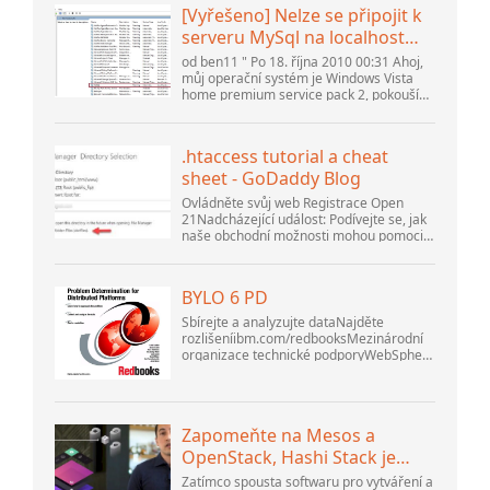
[Vyřešeno] Nelze se připojit k
serveru MySql na localhost
(10061) (Zobrazit téma) *
od ben11 " Po 18. října 2010 00:31 Ahoj,
Fórum komunity Apache
můj operační systém je Windows Vista
home premium service pack 2, pokouším
OpenOffice
se nastavit připojení k databázi MySQL
verze 5.1. Spustil jsem databázi
openOffice.org 3. .
.htaccess tutorial a cheat
sheet - GoDaddy Blog
Ovládněte svůj web Registrace Open
21Nadcházející událost: Podívejte se, jak
naše obchodní možnosti mohou pomoci
vaší firmě přizpůsobit se měnícímu se
prostředí na GoDaddy Open 2021 dne 28.
září. Vítejte v našem .htacces...
BYLO 6 PD
Sbírejte a analyzujte dataNajděte
rozlišeníibm.com/redbooksMezinárodní
organizace technické podporyWebSphere
Application Server V6
ProblemDetermination for Distributed
PlatformsListopad 2005 SG2...
Zapomeňte na Mesos a
OpenStack, Hashi Stack je
nová další platforma
Zatímco spousta softwaru pro vytváření a