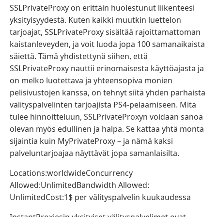
SSLPrivateProxy on erittäin huolestunut liikenteesi
yksityisyydestä. Kuten kaikki muutkin luettelon
tarjoajat, SSLPrivateProxy sisältää rajoittamattoman
kaistanleveyden, ja voit luoda jopa 100 samanaikaista
säiettä. Tämä yhdistettynä siihen, että
SSLPrivateProxy nauttii erinomaisesta käyttöajasta ja
on melko luotettava ja yhteensopiva monien
pelisivustojen kanssa, on tehnyt siitä yhden parhaista
välityspalvelinten tarjoajista PS4-pelaamiseen. Mitä
tulee hinnoitteluun, SSLPrivateProxyn voidaan sanoa
olevan myös edullinen ja halpa. Se kattaa yhtä monta
sijaintia kuin MyPrivateProxy – ja nämä kaksi
palveluntarjoajaa näyttävät jopa samanlaisilta.
Locations:worldwideConcurrency
Allowed:UnlimitedBandwidth Allowed:
UnlimitedCost:1$ per välityspalvelin kuukaudessa