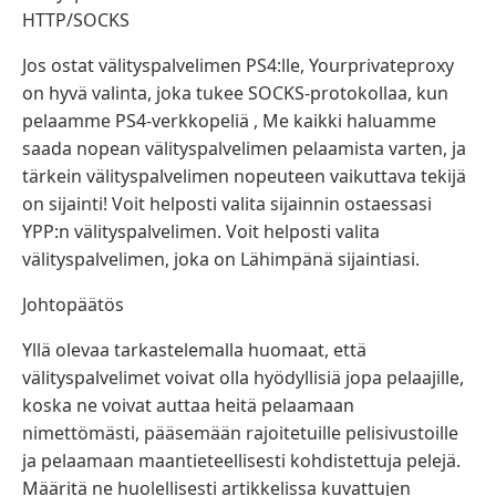
HTTP/SOCKS
Jos ostat välityspalvelimen PS4:lle, Yourprivateproxy
on hyvä valinta, joka tukee SOCKS-protokollaa, kun
pelaamme PS4-verkkopeliä , Me kaikki haluamme
saada nopean välityspalvelimen pelaamista varten, ja
tärkein välityspalvelimen nopeuteen vaikuttava tekijä
on sijainti! Voit helposti valita sijainnin ostaessasi
YPP:n välityspalvelimen. Voit helposti valita
välityspalvelimen, joka on Lähimpänä sijaintiasi.
Johtopäätös
Yllä olevaa tarkastelemalla huomaat, että
välityspalvelimet voivat olla hyödyllisiä jopa pelaajille,
koska ne voivat auttaa heitä pelaamaan
nimettömästi, pääsemään rajoitetuille pelisivustoille
ja pelaamaan maantieteellisesti kohdistettuja pelejä.
Määritä ne huolellisesti artikkelissa kuvattujen