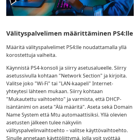
Välityspalvelimen määrittäminen PS4:lle
Määritä välityspalvelimet PS4:lle noudattamalla yllä
korostettuja vaiheita.
Käynnistä PS4-konsoli ja siirry asetusalueelle. Siirry
asetussivulla kohtaan "Network Section" ja kirjoita.
Valitse joko "Wi-Fi" tai "LAN-kaapeli" Internet-
yhteytesi lähteen mukaan. Siirry kohtaan
"Mukautettu vaihtoehto" ja varmista, että DHCP-
isäntänimi on aseta "Älä määritä". Aseta sekä Domain
Name System että Mtu automaattisiksi. Yllä olevien
asetusten jälkeen tulee näkyviin
välityspalvelinvaihtoehto – valitse käyttövaihtoehto.
Sinulle annetaan käyttöliittymä, jolla voit syöttää