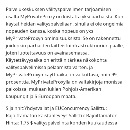
Palvelukeskuksen välityspalvelimen tarjoamisen
osalta MyPrivateProxy on kiistatta yksi parhaista. Kun
käytät heidän välityspalveliaan, sinulla ei ole ongelmia
nopeuden kanssa, koska nopeus on yksi
MyPrivateProxyn ominaisuuksista. Se on rakennettu
joidenkin parhaiden laitteistoinfrastruktuurien päälle,
joten luotettavuus on avainasemassa.
Käytettävyysaika on erittäin tärkeä näkökohta
välityspalvelimissa pelaamista varten, ja
MyPrivateProxyn käyttöaika on vaikuttava, noin 99
prosenttia. MyPrivateProxylla on valtakirjoja monissa
paikoissa, mukaan lukien Pohjois-Amerikan
kaupungit ja 5 Euroopan maata.
Sijainnit:Yhdysvallat ja EUConcurrency Sallittu:
Rajoittamaton kaistanleveys Sallittu: Rajoittamaton
Hinta: 1,75 $ välityspalvelinta kohden kuukaudessa