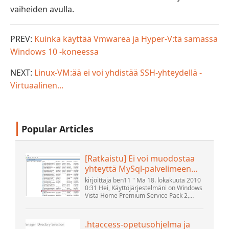
vaiheiden avulla.
PREV:
Kuinka käyttää Vmwarea ja Hyper-V:tä samassa
Windows 10 -koneessa
NEXT:
Linux-VM:ää ei voi yhdistää SSH-yhteydellä -
Virtuaalinen...
Popular Articles
[Ratkaistu] Ei voi muodostaa
yhteyttä MySql-palvelimeen
localhostilla (10061) (Näytä
kirjoittaja ben11 " Ma 18. lokakuuta 2010
aihe) * Apache OpenOffice -
0:31 Hei, Käyttöjärjestelmäni on Windows
Vista Home Premium Service Pack 2,
yhteisöfoorumi
yritän muodostaa yhteyttä MySQL-
tietokannan versioon 5.1. Käynnistin
openOffice.org 3 -tietokannan. .
.htaccess-opetusohjelma ja