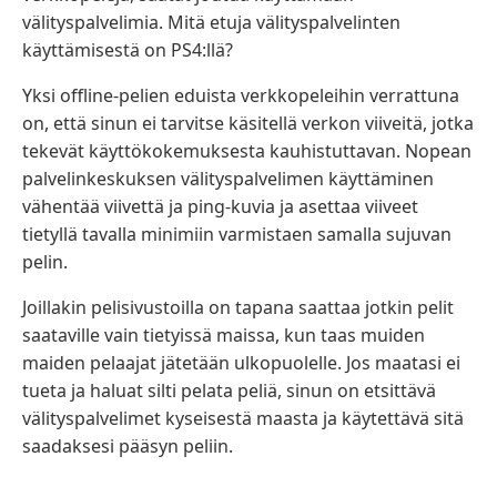
välityspalvelimia. Mitä etuja välityspalvelinten
käyttämisestä on PS4:llä?
Yksi ​​offline-pelien eduista verkkopeleihin verrattuna
on, että sinun ei tarvitse käsitellä verkon viiveitä, jotka
tekevät käyttökokemuksesta kauhistuttavan. Nopean
palvelinkeskuksen välityspalvelimen käyttäminen
vähentää viivettä ja ping-kuvia ja asettaa viiveet
tietyllä tavalla minimiin varmistaen samalla sujuvan
pelin.
Joillakin pelisivustoilla on tapana saattaa jotkin pelit
saataville vain tietyissä maissa, kun taas muiden
maiden pelaajat jätetään ulkopuolelle. Jos maatasi ei
tueta ja haluat silti pelata peliä, sinun on etsittävä
välityspalvelimet kyseisestä maasta ja käytettävä sitä
saadaksesi pääsyn peliin.