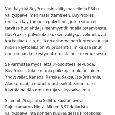
Voit käyttää BuyProxiesin välityspalvelimia PS4:n
välityspalvelimen määrittämiseen. BuyProxies
omistaa käyttämänsä palvelimet, joten sinun ei
tarvitse huolehtia jälleenmyyntihinnalla ostamisesta.
BuyProxies-palvelinkeskuksen välityspalvelimet ovat
korkealaatuisia, niillä on erinomainen luotettavuus ja
niiden käyttöaika on 99 prosenttia, mikä saa sinut
nauttimaan keskeytymättömästä pelikokemuksesta.
Se varmistaa myös, että IP-osoitteesi ei vuoda.
BuyProxies tukee monia paikkoja, mukaan lukien
Yhdysvallat, Kanada, Ranska, Saksa, Iso-Britannia,
Alankomaat ja monet muut paikat. Sinun tulisi
käyttää heidän omistettuja välityspalvelimia.
Sijainnit:29 sijaintia Sallittu kaistanleveys:
Rajoittamaton Hinta: Alkaen 6,97 dollarista
välityspalvelinta kohden kuukaudessa Protokolla: