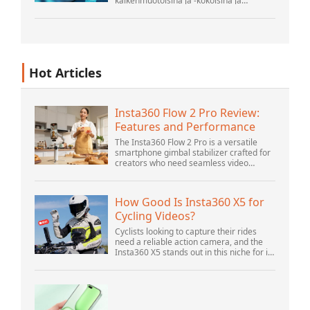
kaikenmuotoisina ja -kokoisina ja
lukemattomista paikoista. Se on
jäsenneltyä ja - yhä enemmän -
jäsentämätöntä ja on geeni...
Hot Articles
Insta360 Flow 2 Pro Review:
Features and Performance
The Insta360 Flow 2 Pro is a versatile
smartphone gimbal stabilizer crafted for
creators who need seamless video
solutions. Positioned as a smart choice
for vlogging, live streaming, and video
calls,...
How Good Is Insta360 X5 for
Cycling Videos?
Cyclists looking to capture their rides
need a reliable action camera, and the
Insta360 X5 stands out in this niche for its
advanced features and versatility.
Offering top-of-the-line 8K 360° video ca...