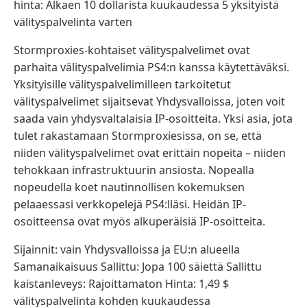
hinta: Alkaen 10 dollarista kuukaudessa 5 yksityistä
välityspalvelinta varten
Stormproxies-kohtaiset välityspalvelimet ovat
parhaita välityspalvelimia PS4:n kanssa käytettäväksi.
Yksityisille välityspalvelimilleen tarkoitetut
välityspalvelimet sijaitsevat Yhdysvalloissa, joten voit
saada vain yhdysvaltalaisia ​​IP-osoitteita. Yksi asia, jota
tulet rakastamaan Stormproxiesissa, on se, että
niiden välityspalvelimet ovat erittäin nopeita – niiden
tehokkaan infrastruktuurin ansiosta. Nopealla
nopeudella koet nautinnollisen kokemuksen
pelaaessasi verkkopelejä PS4:lläsi. Heidän IP-
osoitteensa ovat myös alkuperäisiä IP-osoitteita.
Sijainnit: vain Yhdysvalloissa ja EU:n alueella
Samanaikaisuus Sallittu: Jopa 100 säiettä Sallittu
kaistanleveys: Rajoittamaton Hinta: 1,49 $
välityspalvelinta kohden kuukaudessa