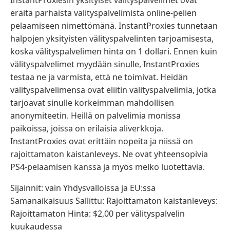
InstantProxiesin yksityiset välityspalvelimet ovat
eräitä parhaista välityspalvelimista online-pelien
pelaamiseen nimettömänä. InstantProxies tunnetaan
halpojen yksityisten välityspalvelinten tarjoamisesta,
koska välityspalvelimen hinta on 1 dollari. Ennen kuin
välityspalvelimet myydään sinulle, InstantProxies
testaa ne ja varmista, että ne toimivat. Heidän
välityspalvelimensa ovat eliitin välityspalvelimia, jotka
tarjoavat sinulle korkeimman mahdollisen
anonymiteetin. Heillä on palvelimia monissa
paikoissa, joissa on erilaisia ​​aliverkkoja.
InstantProxies ovat erittäin nopeita ja niissä on
rajoittamaton kaistanleveys. Ne ovat yhteensopivia
PS4-pelaamisen kanssa ja myös melko luotettavia.
Sijainnit: vain Yhdysvalloissa ja EU:ssa
Samanaikaisuus Sallittu: Rajoittamaton kaistanleveys:
Rajoittamaton Hinta: $2,00 per välityspalvelin
kuukaudessa