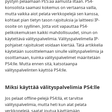
pystyin pelaamaan PES:ää aamusta iltaan. PS4-
konsolista saamasi kokemus on vertaansa vailla,
mutta vaikka aiot pelata verkkopelejä sen kanssa,
kohtaat pian tietyn tason rajoituksia ja laitteesi IP-
osoite on syyllinen. Jotta voit vapauttaa PS4-
pelikokemuksen kaikki mahdollisuudet, sinun on
käytettävä välityspalvelimia. Välityspalvelimella IP-
pohjaiset rajoitukset voidaan kiertää. Tätä artikkelia
käytetään suosittelemaan sinulle välityspalvelimia ja
osoittamaan, kuinka välityspalvelimet määritetään
PS4:lle. Mutta ennen sitä, katsotaanpa
välityspalvelinten käyttöä PS4:lle.
Miksi käyttää välityspalvelimia PS4:lle
Jos pelaat offline-pelejä PS4:llä, et tarvitse
välityspalvelimia, mutta heti kun alat pelata
verkkopelejä, saatat joutua käyttämään