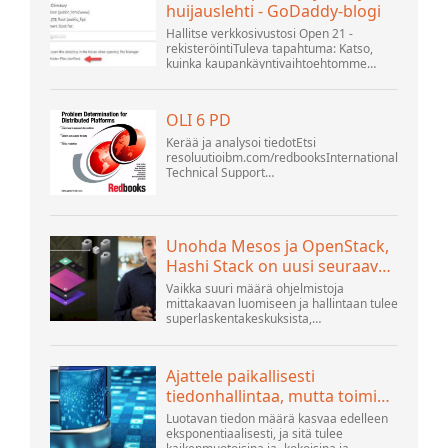
huijauslehti - GoDaddy-blogi
Hallitse verkkosivustosi Open 21 -
rekisteröintiTuleva tapahtuma: Katso,
kuinka kaupankäyntivaihtoehtomme
voivat auttaa yritystäsi sopeutumaan
muuttuvaan maisemaan GoDaddy Open
2021 -tapahtumassa 28. syyskuuta.
OLI 6 PD
Tervetuloa .htacces...
Kerää ja analysoi tiedotEtsi
resoluutioibm.com/redbooksInternational
Technical Support
OrganisationWebSphere Application
Server V6 ProblemDetermination for
Distributed Platforms November 2005
SG2...
Unohda Mesos ja OpenStack,
Hashi Stack on uusi seuraava
alusta
Vaikka suuri määrä ohjelmistoja
mittakaavan luomiseen ja hallintaan tulee
superlaskentakeskuksista,
hyperskaalaajista ja suurimmista
julkisista pilvirakentajista, ihmiset tekevät
edelleen paljon innovaatioita...
Ajattele paikallisesti
tiedonhallintaa, mutta toimi
globaalisti
Luotavan tiedon määrä kasvaa edelleen
eksponentiaalisesti, ja sitä tulee