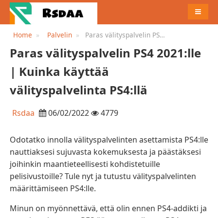
MENU
Home
Palvelin
Paras välityspalvelin PS4
2021:lle | Kuinka käyttää
Paras välityspalvelin PS4 2021:lle
välityspalvelinta PS4:llä
| Kuinka käyttää
välityspalvelinta PS4:llä
Rsdaa
06/02/2022
4779
Odotatko innolla välityspalvelinten asettamista PS4:lle
nauttiaksesi sujuvasta kokemuksesta ja päästäksesi
joihinkin maantieteellisesti kohdistetuille
pelisivustoille? Tule nyt ja tutustu välityspalvelinten
määrittämiseen PS4:lle.
Minun on myönnettävä, että olin ennen PS4-addikti ja