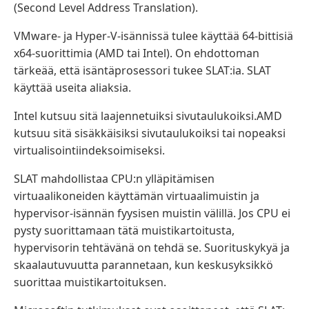
(Second Level Address Translation).
VMware- ja Hyper-V-isännissä tulee käyttää 64-bittisiä
x64-suorittimia (AMD tai Intel). On ehdottoman
tärkeää, että isäntäprosessori tukee SLAT:ia. SLAT
käyttää useita aliaksia.
Intel kutsuu sitä laajennetuiksi sivutaulukoiksi.AMD
kutsuu sitä sisäkkäisiksi sivutaulukoiksi tai nopeaksi
virtualisointiindeksoimiseksi.
SLAT mahdollistaa CPU:n ylläpitämisen
virtuaalikoneiden käyttämän virtuaalimuistin ja
hypervisor-isännän fyysisen muistin välillä. Jos CPU ei
pysty suorittamaan tätä muistikartoitusta,
hypervisorin tehtävänä on tehdä se. Suorituskykyä ja
skaalautuvuutta parannetaan, kun keskusyksikkö
suorittaa muistikartoituksen.