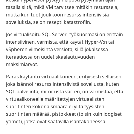
tasalla siitä, mikä VM tarvitsee mitäkin resursseja,
mutta kun tuot joukkoon resurssiintensiivisiä
sovelluksia, se on resepti katastrofiin.
Jos virtualisoitu SQL Server -työkuormasi on erittäin
intensiivinen, varmista, että käytät Hyper-V:n tai
vSpheren viimeisintä versiota, sillä jokaisessa
iteraatiossa on uudet skaalautuvuuden
maksimiarvot.
Paras käytäntö virtuaalikoneen, erityisesti sellaisen,
joka isännöi resurssiintensiivistä sovellusta, kuten
SQL-palvelinta, mitoitusta varten, on varmistaa, että
virtuaalikoneelle määritettyjen virtuaalisten
suoritinten kokonaismäärä ei ylitä fyysisten
suoritinten määrää. pistokkeet (toisin kuin loogiset
ytimet), jotka ovat saatavilla isäntäkoneessa.