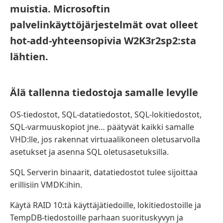
muistia. Microsoftin
palvelinkäyttöjärjestelmät ovat olleet
hot-add-yhteensopivia W2K3r2sp2:sta
lähtien.
Älä tallenna tiedostoja samalle levylle
OS-tiedostot, SQL-datatiedostot, SQL-lokitiedostot,
SQL-varmuuskopiot jne… päätyvät kaikki samalle
VHD:lle, jos rakennat virtuaalikoneen oletusarvolla
asetukset ja asenna SQL oletusasetuksilla.
SQL Serverin binaarit, datatiedostot tulee sijoittaa
erillisiin VMDK:ihin.
Käytä RAID 10:tä käyttäjätiedoille, lokitiedostoille ja
TempDB-tiedostoille parhaan suorituskyvyn ja