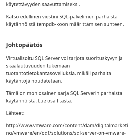
käytettävyyden saavuttamiseksi.
Katso edellinen viestini SQL-palvelimen parhaista
käytännöistä tempdb-koon määrittämisen suhteen.
Johtopäätös
Virtualisoitu SQL Server voi tarjota suorituskyvyn ja
skaalautuvuuden tukemaan
tuotantotietokantasovelluksia, mikäli parhaita
käytäntöjä noudatetaan.
Tämä on moniosainen sarja SQL Serverin parhaista
käytännöistä. Lue osa I tästä.
Lähteet:
http://www.vmware.com/content/dam/digitalmarketi
ng/vmware/en/pdf/solutions/sql-server-on-vmware-