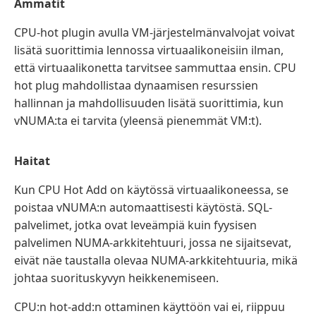
Ammatit
CPU-hot plugin avulla VM-järjestelmänvalvojat voivat
lisätä suorittimia lennossa virtuaalikoneisiin ilman,
että virtuaalikonetta tarvitsee sammuttaa ensin. CPU
hot plug mahdollistaa dynaamisen resurssien
hallinnan ja mahdollisuuden lisätä suorittimia, kun
vNUMA:ta ei tarvita (yleensä pienemmät VM:t).
Haitat
Kun CPU Hot Add on käytössä virtuaalikoneessa, se
poistaa vNUMA:n automaattisesti käytöstä. SQL-
palvelimet, jotka ovat leveämpiä kuin fyysisen
palvelimen NUMA-arkkitehtuuri, jossa ne sijaitsevat,
eivät näe taustalla olevaa NUMA-arkkitehtuuria, mikä
johtaa suorituskyvyn heikkenemiseen.
CPU:n hot-add:n ottaminen käyttöön vai ei, riippuu