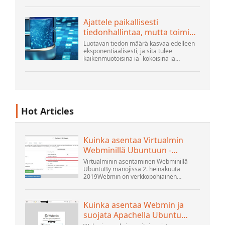
hyperskaalaajista ja suurimmista
julkisista pilvirakentajista, ihmiset tekevät
edelleen paljon innovaatioita...
Ajattele paikallisesti
tiedonhallintaa, mutta toimi
globaalisti
Luotavan tiedon määrä kasvaa edelleen
eksponentiaalisesti, ja sitä tulee
kaikenmuotoisina ja -kokoisina ja
lukemattomista paikoista. Se on
jäsenneltyä ja - yhä enemmän -
jäsentämätöntä ja on geeni...
Hot Articles
Kuinka asentaa Virtualmin
Webminillä Ubuntuun -
Interserver ...
Virtualminin asentaminen Webminillä
UbuntuBy manojissa 2. heinäkuuta
2019Webmin on verkkopohjainen
ohjauspaneeli, jonka avulla voit määrittää
käyttäjätilin, Apachen, DNS:n ja
tiedostojen jakamisen. Se on erittäin
Kuinka asentaa Webmin ja
käyttäjäystävällinen...
suojata Apachella Ubuntu