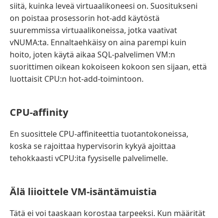
siitä, kuinka leveä virtuaalikoneesi on. Suositukseni
on poistaa prosessorin hot-add käytöstä
suuremmissa virtuaalikoneissa, jotka vaativat
vNUMA:ta. Ennaltaehkäisy on aina parempi kuin
hoito, joten käytä aikaa SQL-palvelimen VM:n
suorittimen oikean kokoiseen kokoon sen sijaan, että
luottaisit CPU:n hot-add-toimintoon.
CPU-affinity
En suosittele CPU-affiniteettia tuotantokoneissa,
koska se rajoittaa hypervisorin kykyä ajoittaa
tehokkaasti vCPU:ita fyysiselle palvelimelle.
Älä liioittele VM-isäntämuistia
Tätä ei voi taaskaan korostaa tarpeeksi. Kun määrität