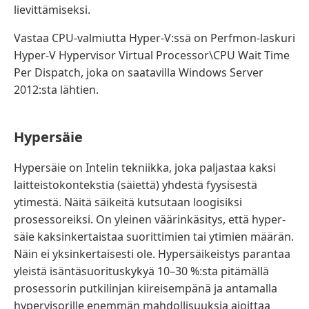
lievittämiseksi.
Vastaa CPU-valmiutta Hyper-V:ssä on Perfmon-laskuri
Hyper-V Hypervisor Virtual Processor\CPU Wait Time
Per Dispatch, joka on saatavilla Windows Server
2012:sta lähtien.
Hypersäie
Hypersäie on Intelin tekniikka, joka paljastaa kaksi
laitteistokontekstia (säiettä) yhdestä fyysisestä
ytimestä. Näitä säikeitä kutsutaan loogisiksi
prosessoreiksi. On yleinen väärinkäsitys, että hyper-
säie kaksinkertaistaa suorittimien tai ytimien määrän.
Näin ei yksinkertaisesti ole. Hypersäikeistys parantaa
yleistä isäntäsuorituskykyä 10–30 %:sta pitämällä
prosessorin putkilinjan kiireisempänä ja antamalla
hypervisorille enemmän mahdollisuuksia ajoittaa