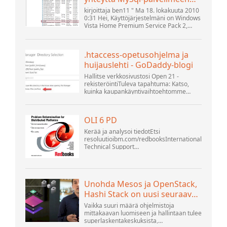
localhostilla (10061) (Näytä
kirjoittaja ben11 " Ma 18. lokakuuta 2010
aihe) * Apache OpenOffice -
0:31 Hei, Käyttöjärjestelmäni on Windows
Vista Home Premium Service Pack 2,
yhteisöfoorumi
yritän muodostaa yhteyttä MySQL-
tietokannan versioon 5.1. Käynnistin
openOffice.org 3 -tietokannan. .
.htaccess-opetusohjelma ja
huijauslehti - GoDaddy-blogi
Hallitse verkkosivustosi Open 21 -
rekisteröintiTuleva tapahtuma: Katso,
kuinka kaupankäyntivaihtoehtomme
voivat auttaa yritystäsi sopeutumaan
muuttuvaan maisemaan GoDaddy Open
2021 -tapahtumassa 28. syyskuuta.
OLI 6 PD
Tervetuloa .htacces...
Kerää ja analysoi tiedotEtsi
resoluutioibm.com/redbooksInternational
Technical Support
OrganisationWebSphere Application
Server V6 ProblemDetermination for
Distributed Platforms November 2005
SG2...
Unohda Mesos ja OpenStack,
Hashi Stack on uusi seuraava
alusta
Vaikka suuri määrä ohjelmistoja
mittakaavan luomiseen ja hallintaan tulee
superlaskentakeskuksista,