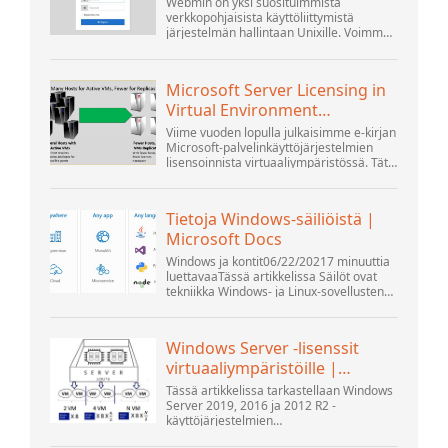
18.04: ssä ...
Webmin on yksi suosituimmista
verkkopohjaisista käyttöliittymistä
järjestelmän hallintaan Unixille. Voimme
hallita järjestelmäpalveluita sopivilla
Webmin-moduuleilla. Suositut ja viralliset
moduulit saatavilla...
Microsoft Server Licensing in
Virtual Environment
Tarkistettu
Viime vuoden lopulla julkaisimme e-kirjan
Microsoft-palvelinkäyttöjärjestelmien
lisensoinnista virtuaaliympäristössä. Tätä
seurasi Thomas Maurerin ja Andrew
Syrewiczen webinaari. Kohti...
Tietoja Windows-säiliöistä |
Microsoft Docs
Windows ja kontit06/22/20217 minuuttia
luettavaaTässä artikkelissa Säilöt ovat
tekniikka Windows- ja Linux-sovellusten
pakkaamiseen ja käyttämiseen erilaisissa
ympäristöissä paikan päällä ja...
Windows Server -lisenssit
virtuaaliympäristöille |
Windows...
Tässä artikkelissa tarkastellaan Windows
Server 2019, 2016 ja 2012 R2 -
käyttöjärjestelmien
lisensointiominaisuuksia Microsoftin