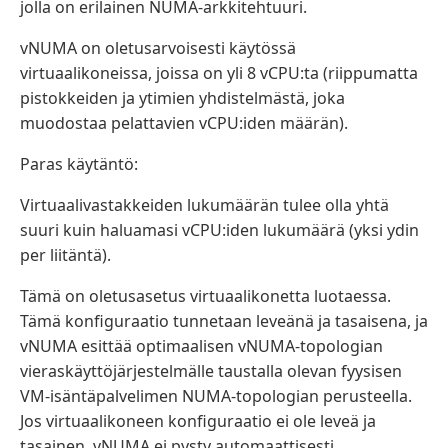
jolla on erilainen NUMA-arkkitehtuuri.
vNUMA on oletusarvoisesti käytössä
virtuaalikoneissa, joissa on yli 8 vCPU:ta (riippumatta
pistokkeiden ja ytimien yhdistelmästä, joka
muodostaa pelattavien vCPU:iden määrän).
Paras käytäntö:
Virtuaalivastakkeiden lukumäärän tulee olla yhtä
suuri kuin haluamasi vCPU:iden lukumäärä (yksi ydin
per liitäntä).
Tämä on oletusasetus virtuaalikonetta luotaessa.
Tämä konfiguraatio tunnetaan leveänä ja tasaisena, ja
vNUMA esittää optimaalisen vNUMA-topologian
vieraskäyttöjärjestelmälle taustalla olevan fyysisen
VM-isäntäpalvelimen NUMA-topologian perusteella.
Jos virtuaalikoneen konfiguraatio ei ole leveä ja
tasainen, vNUMA ei pysty automaattisesti