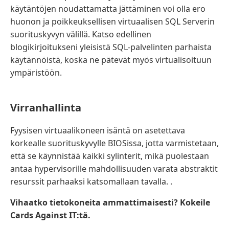
käytäntöjen noudattamatta jättäminen voi olla ero
huonon ja poikkeuksellisen virtuaalisen SQL Serverin
suorituskyvyn välillä. Katso edellinen
blogikirjoitukseni yleisistä SQL-palvelinten parhaista
käytännöistä, koska ne pätevät myös virtualisoituun
ympäristöön.
Virranhallinta
Fyysisen virtuaalikoneen isäntä on asetettava
korkealle suorituskyvylle BIOSissa, jotta varmistetaan,
että se käynnistää kaikki sylinterit, mikä puolestaan ​​
antaa hypervisorille mahdollisuuden varata abstraktit
resurssit parhaaksi katsomallaan tavalla. .
Vihaatko tietokoneita ammattimaisesti? Kokeile
Cards Against IT:tä.