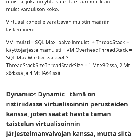
muistia, joka on yhtä suuri tai suurempi kuin
muistivarauksen koko.
Virtuaalikoneelle varattavan muistin määrän
laskeminen:
VM-muisti = SQL Max -palvelinmuisti + ThreadStack +
käyttöjärjestelmämuisti + VM OverheadThreadStack =
SQL Max Worker -säikeet *
ThreadStackSizeThreadStackSize = 1 Mt x86:ssa, 2 Mt
x64:ssä ja 4 Mt IA64:ssä
Dynamic< Dynamic , tämä on
ristiriidassa virtualisoinnin perusteiden
kanssa, joten saatat hävitä tämän
taistelun virtualisoinnin
järjestelmänvalvojan kanssa, mutta siitä