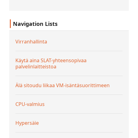
uuden lisensointimallin näkökulmasta.
Kerromme myös säännöstä...
Navigation Lists
Virranhallinta
Käytä aina SLAT-yhteensopivaa
palvelinlaitteistoa
Älä sitoudu liikaa VM-isäntäsuorittimeen
CPU-valmius
Hypersäie