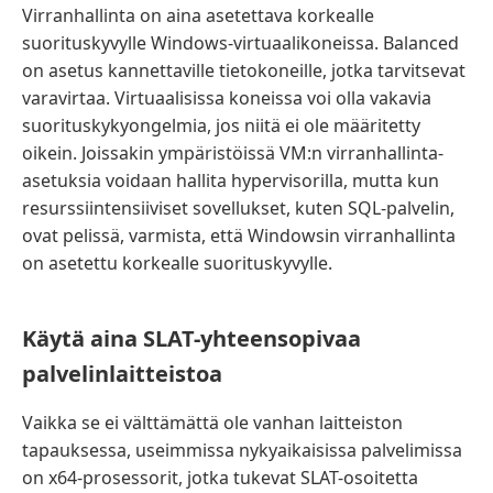
Virranhallinta on aina asetettava korkealle
suorituskyvylle Windows-virtuaalikoneissa. Balanced
on asetus kannettaville tietokoneille, jotka tarvitsevat
varavirtaa. Virtuaalisissa koneissa voi olla vakavia
suorituskykyongelmia, jos niitä ei ole määritetty
oikein. Joissakin ympäristöissä VM:n virranhallinta-
asetuksia voidaan hallita hypervisorilla, mutta kun
resurssiintensiiviset sovellukset, kuten SQL-palvelin,
ovat pelissä, varmista, että Windowsin virranhallinta
on asetettu korkealle suorituskyvylle.
Käytä aina SLAT-yhteensopivaa
palvelinlaitteistoa
Vaikka se ei välttämättä ole vanhan laitteiston
tapauksessa, useimmissa nykyaikaisissa palvelimissa
on x64-prosessorit, jotka tukevat SLAT-osoitetta