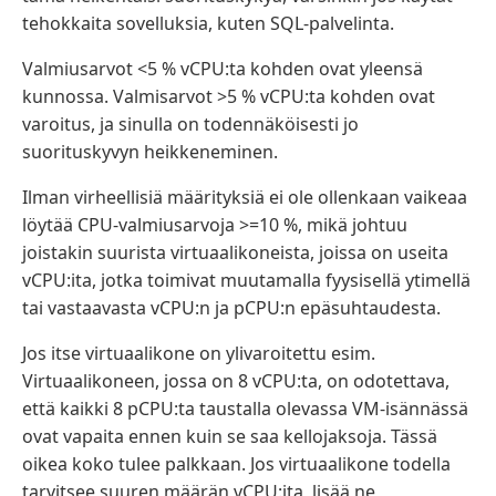
tehokkaita sovelluksia, kuten SQL-palvelinta.
Valmiusarvot <5 % vCPU:ta kohden ovat yleensä
kunnossa. Valmisarvot >5 % vCPU:ta kohden ovat
varoitus, ja sinulla on todennäköisesti jo
suorituskyvyn heikkeneminen.
Ilman virheellisiä määrityksiä ei ole ollenkaan vaikeaa
löytää CPU-valmiusarvoja >=10 %, mikä johtuu
joistakin suurista virtuaalikoneista, joissa on useita
vCPU:ita, jotka toimivat muutamalla fyysisellä ytimellä
tai vastaavasta vCPU:n ja pCPU:n epäsuhtaudesta.
Jos itse virtuaalikone on ylivaroitettu esim.
Virtuaalikoneen, jossa on 8 vCPU:ta, on odotettava,
että kaikki 8 pCPU:ta taustalla olevassa VM-isännässä
ovat vapaita ennen kuin se saa kellojaksoja. Tässä
oikea koko tulee palkkaan. Jos virtuaalikone todella
tarvitsee suuren määrän vCPU:ita, lisää ne