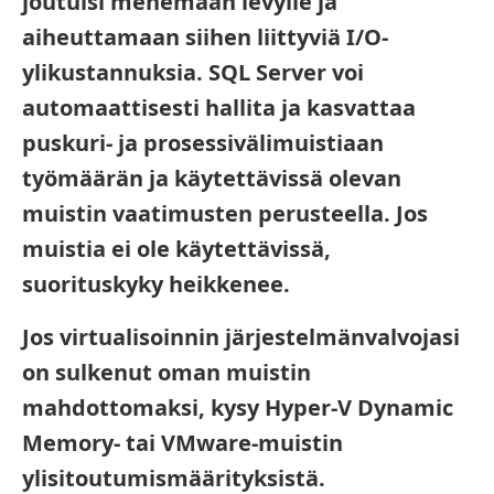
joutuisi menemään levylle ja
aiheuttamaan siihen liittyviä I/O-
ylikustannuksia. SQL Server voi
automaattisesti hallita ja kasvattaa
puskuri- ja prosessivälimuistiaan
työmäärän ja käytettävissä olevan
muistin vaatimusten perusteella. Jos
muistia ei ole käytettävissä,
suorituskyky heikkenee.
Jos virtualisoinnin järjestelmänvalvojasi
on sulkenut oman muistin
mahdottomaksi, kysy Hyper-V Dynamic
Memory- tai VMware-muistin
ylisitoutumismäärityksistä.