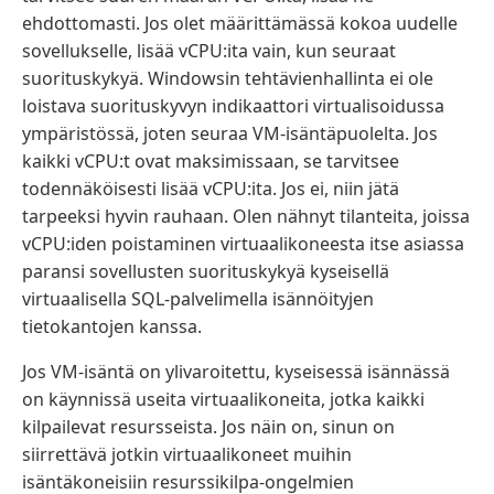
ehdottomasti. Jos olet määrittämässä kokoa uudelle
sovellukselle, lisää vCPU:ita vain, kun seuraat
suorituskykyä. Windowsin tehtävienhallinta ei ole
loistava suorituskyvyn indikaattori virtualisoidussa
ympäristössä, joten seuraa VM-isäntäpuolelta. Jos
kaikki vCPU:t ovat maksimissaan, se tarvitsee
todennäköisesti lisää vCPU:ita. Jos ei, niin jätä
tarpeeksi hyvin rauhaan. Olen nähnyt tilanteita, joissa
vCPU:iden poistaminen virtuaalikoneesta itse asiassa
paransi sovellusten suorituskykyä kyseisellä
virtuaalisella SQL-palvelimella isännöityjen
tietokantojen kanssa.
Jos VM-isäntä on ylivaroitettu, kyseisessä isännässä
on käynnissä useita virtuaalikoneita, jotka kaikki
kilpailevat resursseista. Jos näin on, sinun on
siirrettävä jotkin virtuaalikoneet muihin
isäntäkoneisiin resurssikilpa-ongelmien