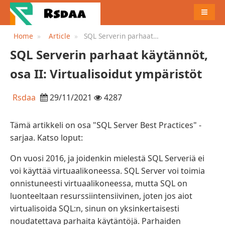
MENU
Home
Article
SQL Serverin parhaat
käytännöt, osa II:
SQL Serverin parhaat käytännöt,
Virtualisoidut ympäristöt
osa II: Virtualisoidut ympäristöt
Rsdaa
29/11/2021
4287
Tämä artikkeli on osa "SQL Server Best Practices" -
sarjaa. Katso loput:
On vuosi 2016, ja joidenkin mielestä SQL Serveriä ei
voi käyttää virtuaalikoneessa. SQL Server voi toimia
onnistuneesti virtuaalikoneessa, mutta SQL on
luonteeltaan resurssiintensiivinen, joten jos aiot
virtualisoida SQL:n, sinun on yksinkertaisesti
noudatettava parhaita käytäntöjä. Parhaiden