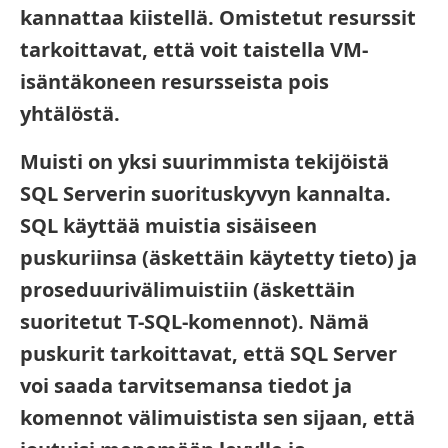
kannattaa kiistellä. Omistetut resurssit
tarkoittavat, että voit taistella VM-
isäntäkoneen resursseista pois
yhtälöstä.
Muisti on yksi suurimmista tekijöistä
SQL Serverin suorituskyvyn kannalta.
SQL käyttää muistia sisäiseen
puskuriinsa (äskettäin käytetty tieto) ja
proseduurivälimuistiin (äskettäin
suoritetut T-SQL-komennot). Nämä
puskurit tarkoittavat, että SQL Server
voi saada tarvitsemansa tiedot ja
komennot välimuistista sen sijaan, että