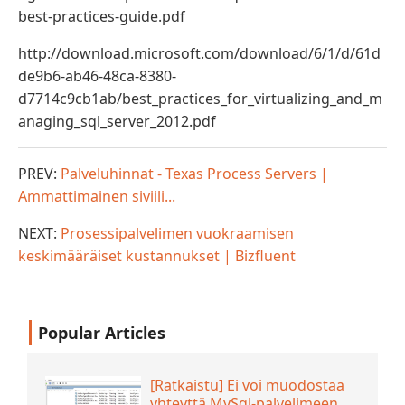
best-practices-guide.pdf
http://download.microsoft.com/download/6/1/d/61d
de9b6-ab46-48ca-8380-
d7714c9cb1ab/best_practices_for_virtualizing_and_m
anaging_sql_server_2012.pdf
PREV:
Palveluhinnat - Texas Process Servers |
Ammattimainen siviili...
NEXT:
Prosessipalvelimen vuokraamisen
keskimääräiset kustannukset | Bizfluent
Popular Articles
[Ratkaistu] Ei voi muodostaa
yhteyttä MySql-palvelimeen