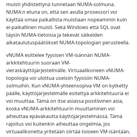
muisti yhdistettynä tunnetaan NUMA-solmuna.
NUMA:n etuna on, että sen avulla prosessori voi
käyttää omaa paikallista muistiaan nopeammin kuin
ei-paikallinen muisti. Sekä Windows että SQL ovat
täysin NUMA-tietoisia ja tekevät säikeiden
aikataulutuspäätökset NUMA-topologian perusteella.
vNUMA esittelee fyysisen VM-isännän NUMA-
arkkitehtuurin suoraan VM-
vieraskäyttöjärjestelmälle. Virtuaalikoneen vNUMA-
topologia voi ulottua useisiin fyysisiin NUMA-
solmuihin. Kun vNUMA-yhteensopiva VM on kytketty
päälle, käyttöjärjestelmälle esitettyä arkkitehtuuria ei
voi muuttaa. Tämä on itse asiassa positiivinen asia,
koska vNUMA-arkkitehtuurin muuttaminen voi
aiheuttaa epävakautta käyttöjärjestelmässä. Tämä
rajoitus voi kuitenkin aiheuttaa ongelmia, jos
virtuaalikonetta yritetään siirtää toiseen VM-isäntään,