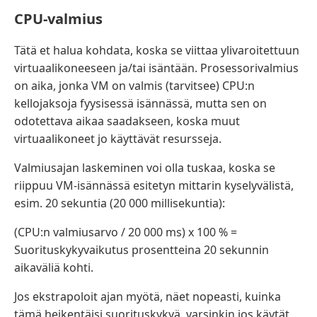
CPU-valmius
Tätä et halua kohdata, koska se viittaa ylivaroitettuun
virtuaalikoneeseen ja/tai isäntään. Prosessorivalmius
on aika, jonka VM on valmis (tarvitsee) CPU:n
kellojaksoja fyysisessä isännässä, mutta sen on
odotettava aikaa saadakseen, koska muut
virtuaalikoneet jo käyttävät resursseja.
Valmiusajan laskeminen voi olla tuskaa, koska se
riippuu VM-isännässä esitetyn mittarin kyselyvälistä,
esim. 20 sekuntia (20 000 millisekuntia):
(CPU:n valmiusarvo / 20 000 ms) x 100 % =
Suorituskykyvaikutus prosentteina 20 sekunnin
aikaväliä kohti.
Jos ekstrapoloit ajan myötä, näet nopeasti, kuinka
tämä heikentäisi suorituskykyä, varsinkin jos käytät