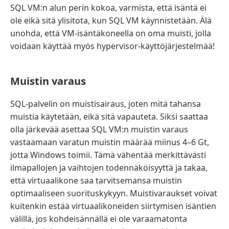
SQL VM:n alun perin kokoa, varmista, että isäntä ei
ole eikä sitä ylisitota, kun SQL VM käynnistetään. Älä
unohda, että VM-isäntäkoneella on oma muisti, jolla
voidaan käyttää myös hypervisor-käyttöjärjestelmää!
Muistin varaus
SQL-palvelin on muistisairaus, joten mitä tahansa
muistia käytetään, eikä sitä vapauteta. Siksi saattaa
olla järkevää asettaa SQL VM:n muistin varaus
vastaamaan varatun muistin määrää miinus 4–6 Gt,
jotta Windows toimii. Tämä vähentää merkittävästi
ilmapallojen ja vaihtojen todennäköisyyttä ja takaa,
että virtuaalikone saa tarvitsemansa muistin
optimaaliseen suorituskykyyn. Muistivaraukset voivat
kuitenkin estää virtuaalikoneiden siirtymisen isäntien
välillä, jos kohdeisännällä ei ole varaamatonta