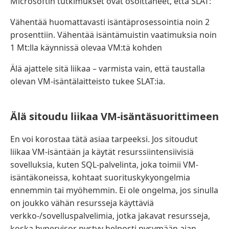
Microsoftin tutkimukset ovat osoittaneet, että SLAT:
Vähentää huomattavasti isäntäprosessointia noin 2
prosenttiin. Vähentää isäntämuistin vaatimuksia noin
1 Mt:lla käynnissä olevaa VM:tä kohden
Älä ajattele sitä liikaa – varmista vain, että taustalla
olevan VM-isäntälaitteisto tukee SLAT:ia.
Älä sitoudu liikaa VM-isäntäsuorittimeen
En voi korostaa tätä asiaa tarpeeksi. Jos sitoudut
liikaa VM-isäntään ja käytät resurssiintensiivisiä
sovelluksia, kuten SQL-palvelinta, joka toimii VM-
isäntäkoneissa, kohtaat suorituskykyongelmia
ennemmin tai myöhemmin. Ei ole ongelma, jos sinulla
on joukko vähän resursseja käyttäviä
verkko-/sovelluspalvelimia, jotka jakavat resursseja,
koska hypervisor pystyy helposti pysymään ajan