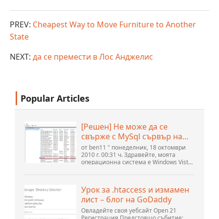
PREV:
Cheapest Way to Move Furniture to Another
State
NEXT:
да се премести в Лос Анджелис
Popular Articles
[Решен] Не може да се
свърже с MySql сървър на
localhost (10061) (Вижте
от ben11 " понеделник, 18 октомври
темата) * Форум на
2010 г. 00:31 ч. Здравейте, моята
операционна система е Windows Vista
общността на Apache
home premium service pack 2, опитвам
OpenOffice
се да настроя връзка към MySQL база
данни версия 5.1. Стартирах базата
Урок за .htaccess и измамен
данни openOffice.org 3. .
лист – блог на GoDaddy
Овладейте своя уебсайт Open 21
Регистрация Предстоящо събитие: