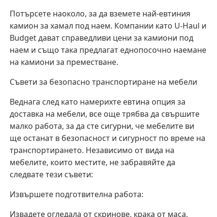
Потърсете наоколо, за да вземете най-евтиния
камион за хамал под наем. Компании като U-Haul и
Budget дават справедливи цени за камиони под
наем и също така предлагат еднопосочно наемане
на камиони за преместване.
Съвети за безопасно транспортиране на мебели
Веднага след като намерихте евтина опция за
доставка на мебели, все още трябва да свършите
малко работа, за да сте сигурни, че мебелите ви
ще останат в безопасност и сигурност по време на
транспортирането. Независимо от вида на
мебелите, които местите, не забравяйте да
следвате тези съвети:
Извършете подготвителна работа:
Извадете огледала от скринове, крака от маса,