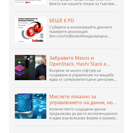
Вижте как нашите опции за търговия
могат да помогнат на вашия бизнес
да се адаптира към променящия се
пейзаж на GoDaddy Open 2021 на 28
БЕШЕ 6 PD
септември. Добре дошли в нашите
.htacces...
Съберете и анализирайте данните
Намерете резолюция
ibm.com/redbooksМеждународна
организация за техническа
поддръжка WebSphere Application
Server V6 Определяне на проблеми за
разпределени платформи Ноември
Забравете Mesos и
2005 г. SG2...
OpenStack, Hashi Stack е
новата следваща платформа
Въпреки че много софтуер за
създаване и управление на мащаба
идва от суперкомпютърни центрове,
хиперразмери и най-големите
създатели на публични облаци, все
още има много иновации, направени
Мислете локално за
от хората...
управлението на данни, но
действайте глобално
Количеството създадени данни
продължава да расте експоненциално
и идва във всякакви форми и размери
и от безброй места. Той е
структуриран и – все повече –
неструктуриран и е ген...