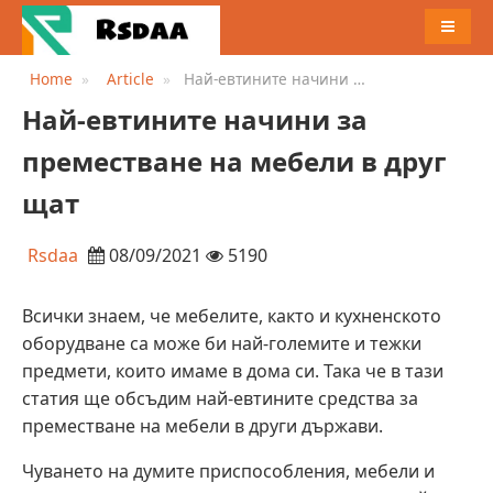
MENU
Home
Article
Най-евтините начини за
преместване на мебели в
Най-евтините начини за
друг щат
преместване на мебели в друг
щат
Rsdaa
08/09/2021
5190
Всички знаем, че мебелите, както и кухненското
оборудване са може би най-големите и тежки
предмети, които имаме в дома си. Така че в тази
статия ще обсъдим най-евтините средства за
преместване на мебели в други държави.
Чуването на думите приспособления, мебели и