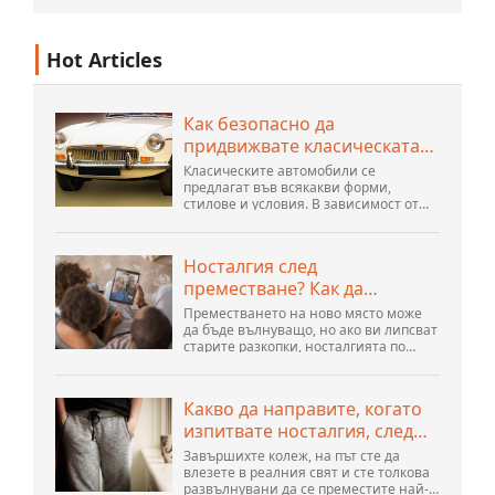
Hot Articles
Как безопасно да
придвижвате класическата
си кола през страната
Класическите автомобили се
предлагат във всякакви форми,
стилове и условия. В зависимост от
нуждите на вашия автомобил,
различните методи за
транспортиране може да са по-добри
Носталгия след
за вас. Трябва да знаете различни
преместване? Как да
подробности, за да вземете най-
доброто решение...
победим блуса
Преместването на ново място може
да бъде вълнуващо, но ако ви липсват
старите разкопки, носталгията по
дома може да остане дълго време.
Всъщност психолозите започват да
смятат, че носталгията по дома е
Какво да направите, когато
отделна емоционална...
изпитвате носталгия, след
като сте се изнесли от
Завършихте колеж, на път сте да
къщата на родителите си
влезете в реалния свят и сте толкова
развълнувани да се преместите най-