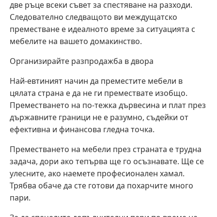
две ръце всеки съвет за спестяване на разходи.
Следователно следващото ви междущатско
преместване е идеалното време за ситуацията с
мебелите на вашето домакинство.
Организирайте разпродажба в двора
Най-евтиният начин да преместите мебели в
цялата страна е да не ги премествате изобщо.
Преместването на по-тежка дървесина и плат през
държавните граници не е разумно, съдейки от
ефективна и финансова гледна точка.
Преместването на мебели през страната е трудна
задача, дори ако тепърва ще го осъзнавате. Ще се
улесните, ако наемете професионален хамал.
Трябва обаче да сте готови да похарчите много
пари.