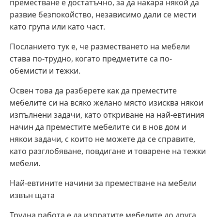
преместване е достатъчно, за да накара някой да
развие безпокойство, независимо дали се мести
като група или като част.
Посланието тук е, че разместването на мебели
става по-трудно, когато предметите са по-
обемисти и тежки.
Освен това да разберете как да преместите
мебелите си на всяко желано място изисква някои
изпълнени задачи, като откриване на най-евтиния
начин да преместите мебелите си в нов дом и
някои задачи, с които не можете да се справите,
като разглобяване, повдигане и товарене на тежки
мебели.
Най-евтините начини за преместване на мебели
извън щата
Трудна работа е да изпратите мебелите до друга