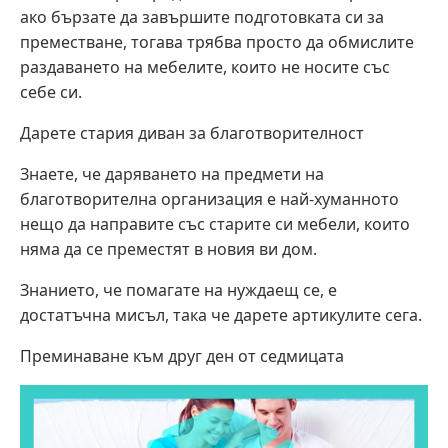
ако бързате да завършите подготовката си за
преместване, тогава трябва просто да обмислите
раздаването на мебелите, които не носите със
себе си.
Дарете стария диван за благотворителност
Знаете, че даряването на предмети на
благотворителна организация е най-хуманното
нещо да направите със старите си мебели, които
няма да се преместят в новия ви дом.
Знанието, че помагате на нуждаещ се, е
достатъчна мисъл, така че дарете артикулите сега.
Преминаване към друг ден от седмицата