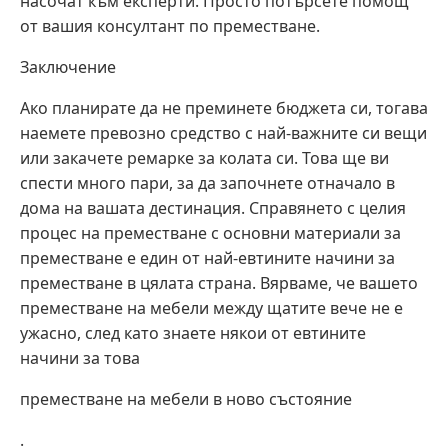
насочат към експерти. Просто потърсете помощ
от вашия консултант по преместване.
Заключение
Ако планирате да не преминете бюджета си, тогава
наемете превозно средство с най-важните си вещи
или закачете ремарке за колата си. Това ще ви
спести много пари, за да започнете отначало в
дома на вашата дестинация. Справянето с целия
процес на преместване с основни материали за
преместване е един от най-евтините начини за
преместване в цялата страна. Вярваме, че вашето
преместване на мебели между щатите вече не е
ужасно, след като знаете някои от евтините
начини за това
преместване на мебели в ново състояние
.