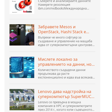
Съберете и анализирайте данните
Намерете резолюция
ibm.com/redbooksМеждународна
организация за техническа
поддръжка WebSphere Application
Server V6 Определяне на проблеми за
разпределени платформи Ноември
Забравете Mesos и
2005 г. SG2...
OpenStack, Hashi Stack е
новата следваща
Въпреки че много софтуер за
платформа
създаване и управление на мащаба
идва от суперкомпютърни центрове,
хиперразмери и най-големите
създатели на публични облаци, все
още има много иновации, направени
Мислете локално за
от хората...
управлението на данни, но
действайте глобално
Количеството създадени данни
продължава да расте
експоненциално и идва във всякакви
форми и размери и от безброй места.
Той е структуриран и – все повече –
неструктуриран и е ген...
Lenovo дава надстройка на
суперкомпютър SuperMUC-
NG
Lenovo се превърна в мощна
компания в HPC и суперкомпютрите
през 2014 г., когато купи сървърното