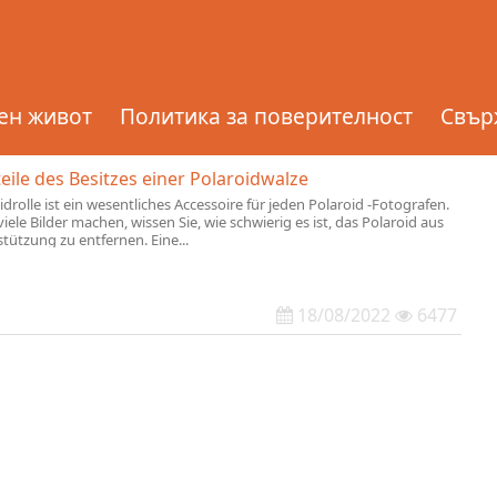
ен живот
Политика за поверителност
Свърж
eile des Besitzes einer Polaroidwalze
idrolle ist ein wesentliches Accessoire für jeden Polaroid -Fotografen.
iele Bilder machen, wissen Sie, wie schwierig es ist, das Polaroid aus
tützung zu entfernen. Eine...
18/08/2022
6477