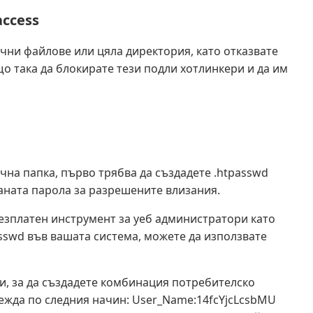
access
ични файлове или цяла директория, като отказвате
о така да блокирате тези подли хотлинкери и да им
чна папка, първо трябва да създадете .htpasswd
ната парола за разрешените влизания.
безплатен инструмент за уеб администратори като
asswd във вашата система, можете да използвате
и, за да създадете комбинация потребителско
жда по следния начин: User_Name:14fcYjcLcsbMU