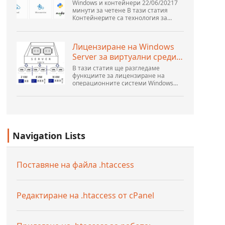
Windows и контейнери 22/06/20217
минути за четене В тази статия
Контейнерите са технология за
опаковане и стартиране на Windows
и Linux приложения в различни
среди на място и в...
Лицензиране на Windows
Server за виртуални среди |
Windows...
В тази статия ще разгледаме
функциите за лицензиране на
операционните системи Windows
Server 2019, 2016 и 2012 R2 от гледна
точка на новия лицензионен модел
на Microsoft. Освен това ще
разкажем за правилото...
Navigation Lists
Поставяне на файла .htaccess
Редактиране на .htaccess от cPanel