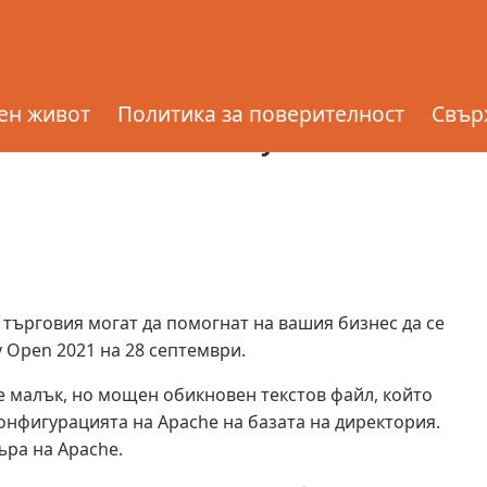
блог на GoDaddy
ен живот
Политика за поверителност
Свърж
ст – блог на GoDaddy
търговия могат да помогнат на вашия бизнес да се
Open 2021 на 28 септември.
s е малък, но мощен обикновен текстов файл, който
конфигурацията на Apache на базата на директория.
ъра на Apache.