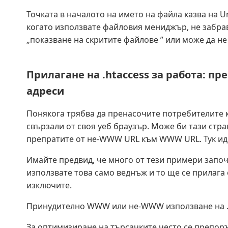
Точката в началото на името на файла казва на Un
когато използвате файловия мениджър, не забрав
„показване на скритите файлове ” или може да не
Прилагане на .htaccess за работа: п
адреси
Понякога трябва да пренасочите потребителите къ
свързали от своя уеб браузър. Може би тази стра
препратите от не-WWW URL към WWW URL. Тук ид
Имайте предвид, че много от тези примери започв
използвате това само веднъж и то ще се прилага 
изключите.
Принудително WWW или не-WWW използване на .
За оптимизиране на търсачките често се препор