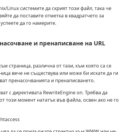
ix/Linux системите да скрият този файл, така че
яйте да поставите отметка в квадратчето за
 успеете да го намерите.
ренасочване и пренаписване на URL
м страница, различна от тази, към която са се
ница вече не съществува или може би искате да ги
ват пренасочванията и пренаписването.
ат с директивата RewriteEngine on. Трябва да
от този момент нататък във файла, освен ако не го
htaccess
ъчва да се придържате стриктно към WWW или не-