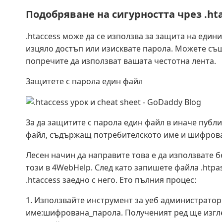
Подобряване на сигурността чрез .ht
.htaccess може да се използва за защита на един
изцяло достъп или изисквате парола. Можете същ
попречите да използват вашата честотна лента.
Защитете с парола един файл
За да защитите с парола един файл в иначе публи
файл, съдържащ потребителското име и шифрова
Лесен начин да направите това е да използвате 
този в 4WebHelp. След като запишете файла .htp
.htaccess заедно с него. Ето пълния процес:
1. Използвайте инструмент за уеб администратор
име:шифрована_парола. Полученият ред ще изгле