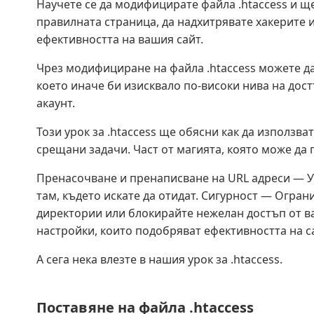
Научете се да модифицирате файла .htaccess и щ
правилната страница, да надхитрявате хакерите и
ефективността на вашия сайт.
Чрез модифициране на файла .htaccess можете да
което иначе би изисквало по-високи нива на дос
акаунт.
Този урок за .htaccess ще обясни как да използва
срещани задачи. Част от магията, която може да 
Пренасочване и пренаписване на URL адреси — У
там, където искате да отидат. Сигурност — Огра
директории или блокирайте нежелан достъп от в
настройки, които подобряват ефективността на с
А сега нека влезте в нашия урок за .htaccess.
Поставяне на файла .htaccess