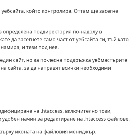
а уебсайта, който контролира. Оттам ще засегне
в определена поддиректория по-надолу в
кате да засегнете само част от уебсайта си, тъй като
намира, и тези под нея.
 един сайт, но за по-лесна поддръжка уебмастърите
 на сайта, за да направят всички необходими
одифициране на .htaccess, включително този,
 удобен начин за редактиране на .htaccess файлове.
е върху иконата на файловия мениджър.