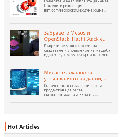
Съберете и анализирайте данните
Намерете резолюция
ibm.com/redbooksМеждународна
организация за техническа
поддръжка WebSphere Application
Server V6 Определяне на проблеми
за разпределени платформи
Забравете Mesos и
Ноември 2005 г. SG2...
OpenStack, Hashi Stack е
новата следваща
Въпреки че много софтуер за
платформа
създаване и управление на мащаба
идва от суперкомпютърни центрове,
хиперразмери и най-големите
създатели на публични облаци, все
още има много иновации,
Мислете локално за
направени от хората...
управлението на данни, но
действайте глобално
Количеството създадени данни
продължава да расте
експоненциално и идва във
всякакви форми и размери и от
безброй места. Той е структуриран и
– все повече – неструктуриран и е
ген...
Hot Articles