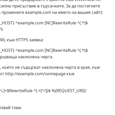
силно присъствие в търсачките. За да постигнете
а промените example.com на името на вашия сайт):
OST} ^example.com [NC]RewriteRule ^(.*)$
PS
URL към HTTPS заявка:
OST} ^example.com [NC]RewriteRule ^(.*)$
вършваща наклонена черта
, които не съдържат наклонена черта в края, към
. от http://example.com/somepage към
.]+$RewriteRule ^(.+[^/])$ %{REQUEST_URI}/
лзвай това: