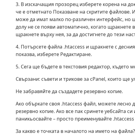
3. В изскачащия прозорец изберете корена на доку
че е отметнато Показване на скритите файлове. И
може да имат малко по-различен интерфейс, но щ
долу не се появи автоматично, когато щракнете в
щракнете върху нея, за да достигнете до тези нас
4. Потърсете файла .htaccess и щракнете с десни
показва, изберете Редактиране.
5. Сега ще бъдете в текстовия редактор, където 
Свързани: съвети и трикове за cPanel, които ще 
Не забравяйте да създадете резервно копие.
Ако объркате своя .htaccess файл, можете лесно д
резервно копие. Ако все пак сринете уебсайта си
паникьосвайте – просто преименувайте .htaccess н
За какво е точката в началото на името на файла?