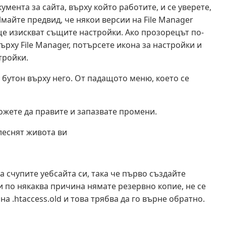
мента за сайта, върху който работите, и се уверете,
майте предвид, че някои версии на File Manager
е изискват същите настройки. Ако прозорецът по-
ърху File Manager, потърсете икона за настройки и
тройки.
я бутон върху него. От падащото меню, което се
можете да правите и запазвате промени.
улеснят живота ви
а счупите уебсайта си, така че първо създайте
 и по някаква причина нямате резервно копие, не се
а .htaccess.old и това трябва да го върне обратно.