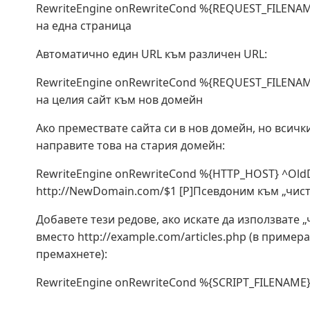
RewriteEngine onRewriteCond %{REQUEST_FILENAME}
на една страница
Автоматично един URL към различен URL:
RewriteEngine onRewriteCond %{REQUEST_FILENAME}
на целия сайт към нов домейн
Ако премествате сайта си в нов домейн, но всич
направите това на стария домейн:
RewriteEngine onRewriteCond %{HTTP_HOST} ^OldD
http://NewDomain.com/$1 [P]Псевдоним към „чист
Добавете тези редове, ако искате да използвате „чи
вместо http://example.com/articles.php (в пример
премахнете):
RewriteEngine onRewriteCond %{SCRIPT_FILENAME} !-