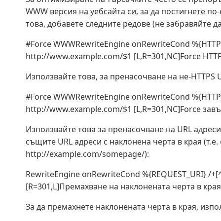
WWW версия на уебсайта си, за да постигнете по-
това, добавете следните редове (не забравяйте д
#Force WWWRewriteEngine onRewriteCond %{HTTP_H
http://www.example.com/$1 [L,R=301,NC]Force HTT
Използвайте това, за пренасочване на не-HTTPS 
#Force WWWRewriteEngine onRewriteCond %{HTTP_H
http://www.example.com/$1 [L,R=301,NC]Force за
Използвайте това за пренасочване на URL адреси
същите URL адреси с наклонена черта в края (т.е
http://example.com/somepage/):
RewriteEngine onRewriteCond %{REQUEST_URI} /+[^\
[R=301,L]Премахване на наклонената черта в края
За да премахнете наклонената черта в края, изпо