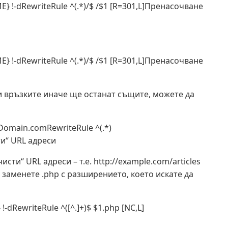
 !-dRewriteRule ^(.*)/$ /$1 [R=301,L]Пренасочване
 !-dRewriteRule ^(.*)/$ /$1 [R=301,L]Пренасочване
ки връзките иначе ще останат същите, можете да
omain.comRewriteRule ^(.*)
и“ URL адреси
сти“ URL адреси – т.е. http://example.com/articles
а заменете .php с разширението, което искате да
dRewriteRule ^([^.]+)$ $1.php [NC,L]