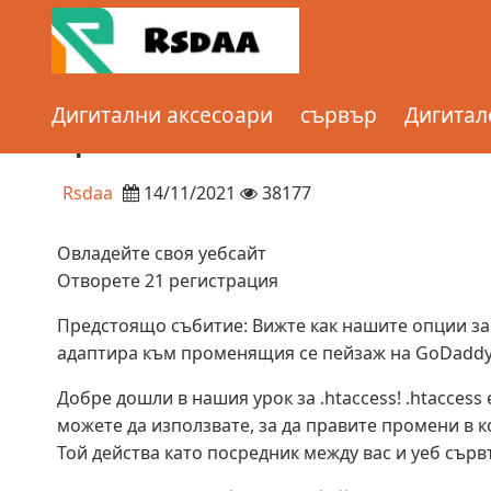
Home
Article
Урок за .htaccess и измамен лист – 
Дигитални аксесоари
сървър
Дигитал
Урок за .htaccess и измамен ли
Rsdaa
14/11/2021
38177
Овладейте своя уебсайт
Отворете 21 регистрация
Предстоящо събитие: Вижте как нашите опции за 
адаптира към променящия се пейзаж на GoDaddy 
Добре дошли в нашия урок за .htaccess! .htacces
можете да използвате, за да правите промени в 
Той действа като посредник между вас и уеб сърв