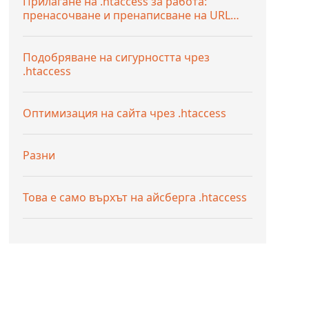
Прилагане на .htaccess за работа:
пренасочване и пренаписване на URL
адреси
Подобряване на сигурността чрез
.htaccess
Оптимизация на сайта чрез .htaccess
Разни
Това е само върхът на айсберга .htaccess