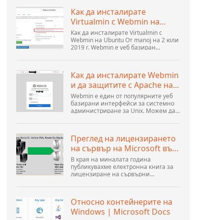
Как да инсталирате
Virtualmin с Webmin на
Ubuntu - Interserver ...
Как да инсталирате Virtualmin с
Webmin на Ubuntu От manoj на 2 юли
2019 г. Webmin е уеб базиран
контролен панел, който ви помага да
настроите потребителски акаунт,
Apache, DNS и споделяне на
Как да инсталирате Webmin
файлове. Той е много удобен за
и да защитите с Apache на
потребителя...
Ubuntu 18.04 ...
Webmin е един от популярните уеб
базирани интерфейси за системно
администриране за Unix. Можем да
управляваме системните услуги с
помощта на подходящите модули
Webmin. Наличните популярни и
Преглед на лицензирането
официални модули...
на сървър на Microsoft във
виртуална среда
В края на миналата година
публикувахме електронна книга за
лицензиране на сървърни
операционни системи на Microsoft
във виртуална среда. Това беше
последвано от уебинар от Томас
Относно контейнерите на
Маурер и Андрю Сиревиче. Към...
Windows | Microsoft Docs