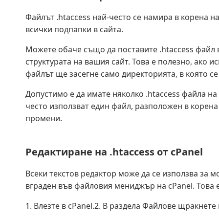
Файлът .htaccess най-често се намира в корена н
всички подпапки в сайта.
Можете обаче също да поставите .htaccess файл 
структурата на вашия сайт. Това е полезно, ако ис
файлът ще засегне само директорията, в която се 
Допустимо е да имате няколко .htaccess файла на
често използват един файл, разположен в корена
промени.
Редактиране на .htaccess от cPanel
Всеки текстов редактор може да се използва за м
вграден във файловия мениджър на cPanel. Това е
1. Влезте в cPanel.2. В раздела Файлове щракнет