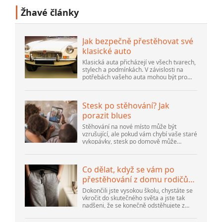
Žhavé články
Jak bezpečně přestěhovat své
klasické auto
Klasická auta přicházejí ve všech tvarech,
stylech a podmínkách. V závislosti na
potřebách vašeho auta mohou být pro
vás lepší různé způsoby dopravy. Abyste
se mohli co nejlépe rozhodnout,
potřebujete znát různé detaily...
Stesk po stěhování? Jak
porazit blues
Stěhování na nové místo může být
vzrušující, ale pokud vám chybí vaše staré
vykopávky, stesk po domově může
přetrvávat dlouho. Ve skutečnosti
psychologové začínají považovat stesk po
domově za zřetelný emocionální...
Co dělat, když se vám po
přestěhování z domu rodičů
stýská po domově
Dokončili jste vysokou školu, chystáte se
vkročit do skutečného světa a jste tak
nadšeni, že se konečně odstěhujete z
domu svých rodičů do svého prvního
domu po vysoké škole. Ale po usazení