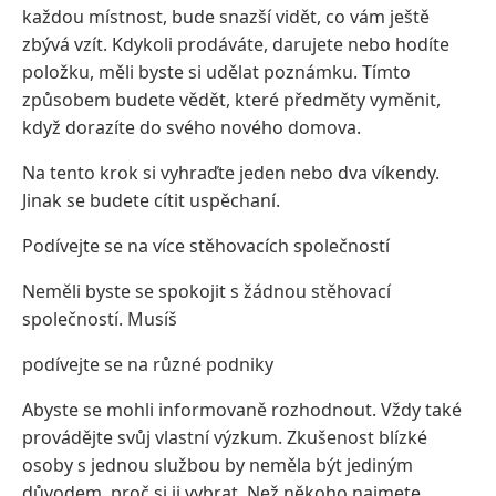
každou místnost, bude snazší vidět, co vám ještě
zbývá vzít. Kdykoli prodáváte, darujete nebo hodíte
položku, měli byste si udělat poznámku. Tímto
způsobem budete vědět, které předměty vyměnit,
když dorazíte do svého nového domova.
Na tento krok si vyhraďte jeden nebo dva víkendy.
Jinak se budete cítit uspěchaní.
Podívejte se na více stěhovacích společností
Neměli byste se spokojit s žádnou stěhovací
společností. Musíš
podívejte se na různé podniky
Abyste se mohli informovaně rozhodnout. Vždy také
provádějte svůj vlastní výzkum. Zkušenost blízké
osoby s jednou službou by neměla být jediným
důvodem, proč si ji vybrat. Než někoho najmete,