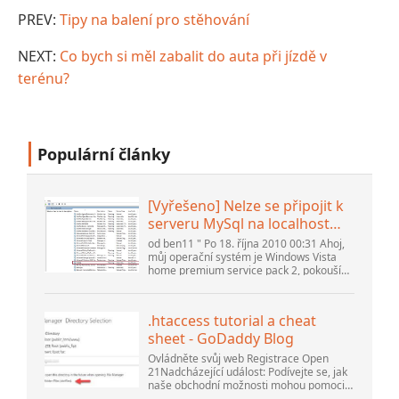
PREV:
Tipy na balení pro stěhování
NEXT:
Co bych si měl zabalit do auta při jízdě v
terénu?
Populární články
[Vyřešeno] Nelze se připojit k
serveru MySql na localhost
(10061) (Zobrazit téma) *
od ben11 " Po 18. října 2010 00:31 Ahoj,
Fórum komunity Apache
můj operační systém je Windows Vista
home premium service pack 2, pokouším
OpenOffice
se nastavit připojení k databázi MySQL
verze 5.1. Spustil jsem databázi
openOffice.org 3. .
.htaccess tutorial a cheat
sheet - GoDaddy Blog
Ovládněte svůj web Registrace Open
21Nadcházející událost: Podívejte se, jak
naše obchodní možnosti mohou pomoci
vaší firmě přizpůsobit se měnícímu se