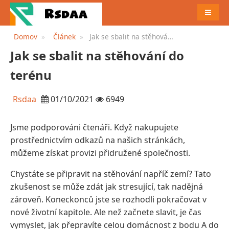
JÍDELN
Domov
Článek
Jak se sbalit na stěhování
do terénu
Jak se sbalit na stěhování do
terénu
Rsdaa
01/10/2021
6949
Jsme podporováni čtenáři. Když nakupujete
prostřednictvím odkazů na našich stránkách,
můžeme získat provizi přidružené společnosti.
Chystáte se připravit na stěhování napříč zemí? Tato
zkušenost se může zdát jak stresující, tak nadějná
zároveň. Koneckonců jste se rozhodli pokračovat v
nové životní kapitole. Ale než začnete slavit, je čas
vymyslet, jak přepravíte celou domácnost z bodu A do