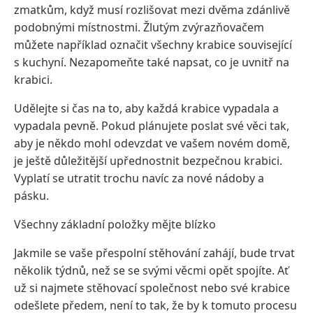
zmatkům, když musí rozlišovat mezi dvěma zdánlivě
podobnými místnostmi. Žlutým zvýrazňovačem
můžete například označit všechny krabice související
s kuchyní. Nezapomeňte také napsat, co je uvnitř na
krabici.
Udělejte si čas na to, aby každá krabice vypadala a
vypadala pevně. Pokud plánujete poslat své věci tak,
aby je někdo mohl odevzdat ve vašem novém domě,
je ještě důležitější upřednostnit bezpečnou krabici.
Vyplatí se utratit trochu navíc za nové nádoby a
pásku.
Všechny základní položky mějte blízko
Jakmile se vaše přespolní stěhování zahájí, bude trvat
několik týdnů, než se se svými věcmi opět spojíte. Ať
už si najmete stěhovací společnost nebo své krabice
odešlete předem, není to tak, že by k tomuto procesu