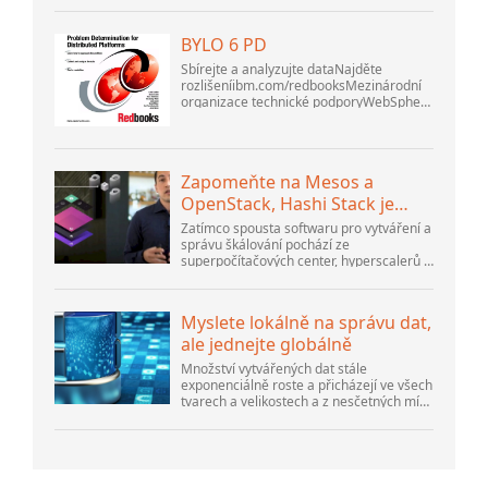
prostředí na GoDaddy Open 2021 dne 28.
září. Vítejte v našem .htacces...
BYLO 6 PD
Sbírejte a analyzujte dataNajděte
rozlišeníibm.com/redbooksMezinárodní
organizace technické podporyWebSphere
Application Server V6
ProblemDetermination for Distributed
PlatformsListopad 2005 SG2...
Zapomeňte na Mesos a
OpenStack, Hashi Stack je
nová další platforma
Zatímco spousta softwaru pro vytváření a
správu škálování pochází ze
superpočítačových center, hyperscalerů a
největších tvůrců veřejného cloudu, stále
existuje spousta inovací, které dělají lidé...
Myslete lokálně na správu dat,
ale jednejte globálně
Množství vytvářených dat stále
exponenciálně roste a přicházejí ve všech
tvarech a velikostech a z nesčetných míst.
Je strukturovaný a – stále více –
nestrukturovaný a je to gen...