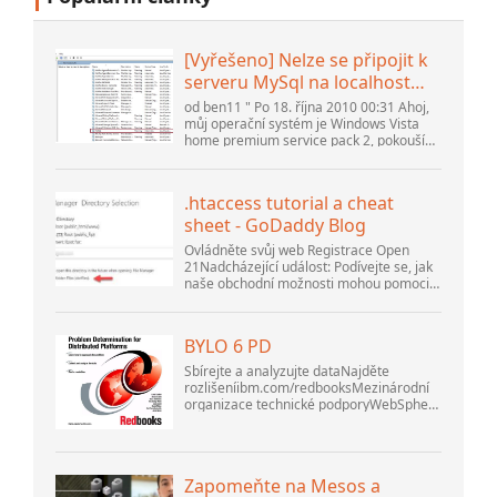
[Vyřešeno] Nelze se připojit k
serveru MySql na localhost
(10061) (Zobrazit téma) *
od ben11 " Po 18. října 2010 00:31 Ahoj,
Fórum komunity Apache
můj operační systém je Windows Vista
home premium service pack 2, pokouším
OpenOffice
se nastavit připojení k databázi MySQL
verze 5.1. Spustil jsem databázi
openOffice.org 3. .
.htaccess tutorial a cheat
sheet - GoDaddy Blog
Ovládněte svůj web Registrace Open
21Nadcházející událost: Podívejte se, jak
naše obchodní možnosti mohou pomoci
vaší firmě přizpůsobit se měnícímu se
prostředí na GoDaddy Open 2021 dne 28.
září. Vítejte v našem .htacces...
BYLO 6 PD
Sbírejte a analyzujte dataNajděte
rozlišeníibm.com/redbooksMezinárodní
organizace technické podporyWebSphere
Application Server V6
ProblemDetermination for Distributed
PlatformsListopad 2005 SG2...
Zapomeňte na Mesos a