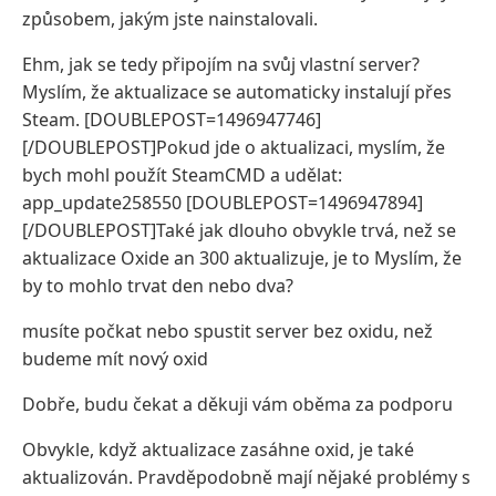
způsobem, jakým jste nainstalovali.
Ehm, jak se tedy připojím na svůj vlastní server?
Myslím, že aktualizace se automaticky instalují přes
Steam. [DOUBLEPOST=1496947746]
[/DOUBLEPOST]Pokud jde o aktualizaci, myslím, že
bych mohl použít SteamCMD a udělat:
app_update258550 [DOUBLEPOST=1496947894]
[/DOUBLEPOST]Také jak dlouho obvykle trvá, než se
aktualizace Oxide an 300 aktualizuje, je to Myslím, že
by to mohlo trvat den nebo dva?
musíte počkat nebo spustit server bez oxidu, než
budeme mít nový oxid
Dobře, budu čekat a děkuji vám oběma za podporu
Obvykle, když aktualizace zasáhne oxid, je také
aktualizován. Pravděpodobně mají nějaké problémy s