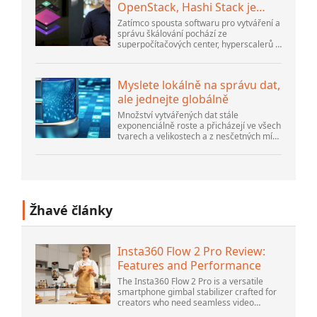
OpenStack, Hashi Stack je
nová další platforma
Zatímco spousta softwaru pro vytváření a
správu škálování pochází ze
superpočítačových center, hyperscalerů a
největších tvůrců veřejného cloudu, stále
existuje spousta inovací, které dělají lidé...
Myslete lokálně na správu dat,
ale jednejte globálně
Množství vytvářených dat stále
exponenciálně roste a přicházejí ve všech
tvarech a velikostech a z nesčetných míst.
Je strukturovaný a – stále více –
nestrukturovaný a je to gen...
Žhavé články
Insta360 Flow 2 Pro Review:
Features and Performance
The Insta360 Flow 2 Pro is a versatile
smartphone gimbal stabilizer crafted for
creators who need seamless video
solutions. Positioned as a smart choice