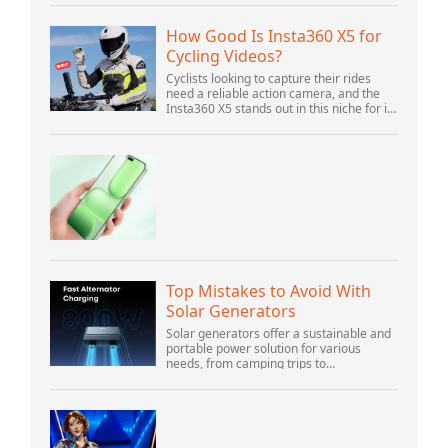
for vlogging, live streaming, and video
calls,...
How Good Is Insta360 X5 for
Cycling Videos?
Cyclists looking to capture their rides
need a reliable action camera, and the
Insta360 X5 stands out in this niche for its
advanced features and versatility.
Offering top-of-the-line 8K 360° video ca...
Top Mistakes to Avoid With
Solar Generators
Solar generators offer a sustainable and
portable power solution for various
needs, from camping trips to
emergencies at home. As their popularity
increases, it’s vital to navigate common
pitfalls tha...