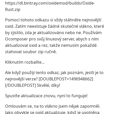
https://dl.bintray.com/oxidemod/builds/Oxide-
Rust.zip
Pomocí tohoto odkazu si vždy stáhněte nejnovější
oxid. Zatím neexistuje žádné skutečné vlákno, které
by zjistilo, zda je aktualizováno nebo ne. Používám
Ocomposer pro svůj linuxový server, abych s ním
aktualizoval oxid a rez, takže nemusím pokaždé
stahovat soubor zip ručně.
Kliknutím rozbalíte...
Ale když použiji tento odkaz, jak poznám, jestli je to
nejnovější verze? [DOUBLEPOST=1496948662]
[/DOUBLEPOST] Skvělé, díky!
Spusťte aktualizace znovu, nyní to funguje!
Omlouvám se, na to vlákno jsem nějak zapomněl.
Jako obvykle se oxid aktualizuje, když je uvolněna