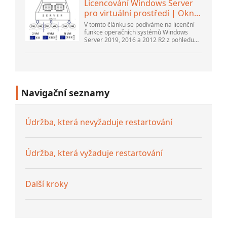
Licencování Windows Server
pro virtuální prostředí | Okna
...
V tomto článku se podíváme na licenční
funkce operačních systémů Windows
Server 2019, 2016 a 2012 R2 z pohledu
nového licenčního modelu společnosti
Microsoft. Také si povíme o pravidle...
Navigační seznamy
Údržba, která nevyžaduje restartování
Údržba, která vyžaduje restartování
Další kroky