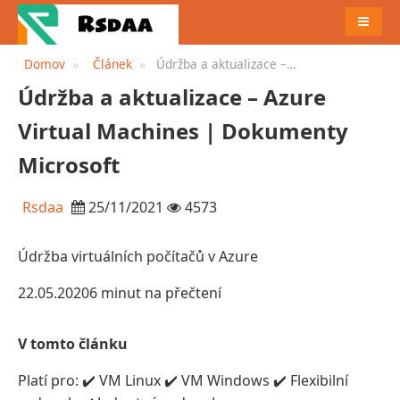
JÍDELN
Domov
Článek
Údržba a aktualizace –
Azure Virtual Machines |
Údržba a aktualizace – Azure
Dokumenty Microsoft
Virtual Machines | Dokumenty
Microsoft
Rsdaa
25/11/2021
4573
Údržba virtuálních počítačů v Azure
22.05.20206 minut na přečtení
V tomto článku
Platí pro: ✔️ VM Linux ✔️ VM Windows ✔️ Flexibilní