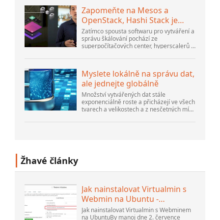
Zapomeňte na Mesos a
OpenStack, Hashi Stack je
nová další platforma
Zatímco spousta softwaru pro vytváření a
správu škálování pochází ze
superpočítačových center, hyperscalerů a
největších tvůrců veřejného cloudu, stále
existuje spousta inovací, které dělají lidé...
Myslete lokálně na správu dat,
ale jednejte globálně
Množství vytvářených dat stále
exponenciálně roste a přicházejí ve všech
tvarech a velikostech a z nesčetných míst.
Je strukturovaný a – stále více –
nestrukturovaný a je to gen...
Žhavé články
Jak nainstalovat Virtualmin s
Webmin na Ubuntu -
Interserver ...
Jak nainstalovat Virtualmin s Webminem
na UbuntuBy manoj dne 2. července