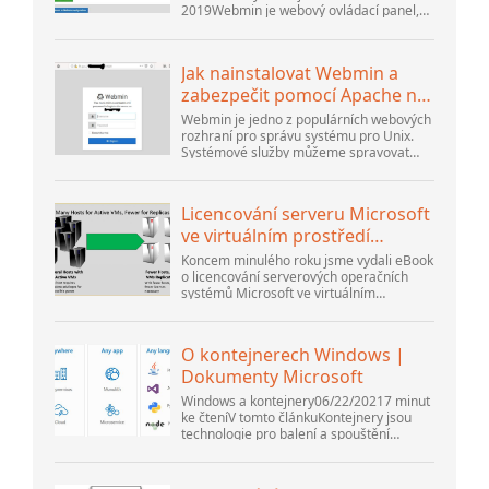
2019Webmin je webový ovládací panel,
který vám pomůže nastavit uživatelský
účet, Apache, DNS a sdílení souborů. Je
velmi uživatelsky přívětivý...
Jak nainstalovat Webmin a
zabezpečit pomocí Apache na
Ubuntu 18.04 ...
Webmin je jedno z populárních webových
rozhraní pro správu systému pro Unix.
Systémové služby můžeme spravovat
pomocí příslušných modulů Webmin.
Oblíbené a oficiální dostupné moduly...
Licencování serveru Microsoft
ve virtuálním prostředí
přehodnoceno
Koncem minulého roku jsme vydali eBook
o licencování serverových operačních
systémů Microsoft ve virtuálním
prostředí. Na to navázal webinář
Thomase Maurera a Andrewa Syrewicze.
Směrem k...
O kontejnerech Windows |
Dokumenty Microsoft
Windows a kontejnery06/22/20217 minut
ke čteníV tomto článkuKontejnery jsou
technologie pro balení a spouštění
aplikací pro Windows a Linux v různých
prostředích v místním prostředí a v...