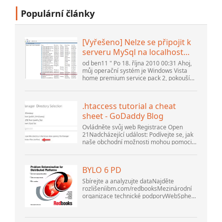
Populární články
[Vyřešeno] Nelze se připojit k
serveru MySql na localhost
(10061) (Zobrazit téma) *
od ben11 " Po 18. října 2010 00:31 Ahoj,
Fórum komunity Apache
můj operační systém je Windows Vista
home premium service pack 2, pokouším
OpenOffice
se nastavit připojení k databázi MySQL
verze 5.1. Spustil jsem databázi
openOffice.org 3. .
.htaccess tutorial a cheat
sheet - GoDaddy Blog
Ovládněte svůj web Registrace Open
21Nadcházející událost: Podívejte se, jak
naše obchodní možnosti mohou pomoci
vaší firmě přizpůsobit se měnícímu se
prostředí na GoDaddy Open 2021 dne 28.
září. Vítejte v našem .htacces...
BYLO 6 PD
Sbírejte a analyzujte dataNajděte
rozlišeníibm.com/redbooksMezinárodní
organizace technické podporyWebSphere
Application Server V6
ProblemDetermination for Distributed
PlatformsListopad 2005 SG2...