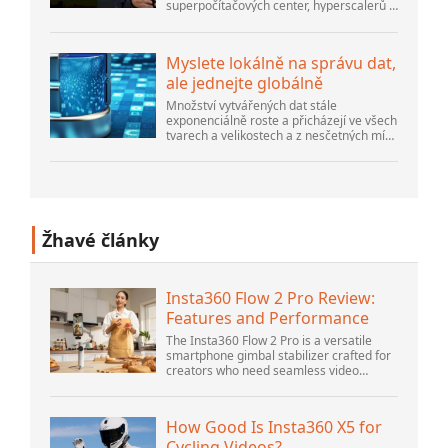
superpočítačových center, hyperscalerů a
největších tvůrců veřejného cloudu, stále
existuje spousta inovací, které dělají lidé...
Myslete lokálně na správu dat,
ale jednejte globálně
Množství vytvářených dat stále
exponenciálně roste a přicházejí ve všech
tvarech a velikostech a z nesčetných míst.
Je strukturovaný a – stále více –
nestrukturovaný a je to gen...
Žhavé články
Insta360 Flow 2 Pro Review:
Features and Performance
The Insta360 Flow 2 Pro is a versatile
smartphone gimbal stabilizer crafted for
creators who need seamless video
solutions. Positioned as a smart choice
for vlogging, live streaming, and video
calls,...
How Good Is Insta360 X5 for
Cycling Videos?