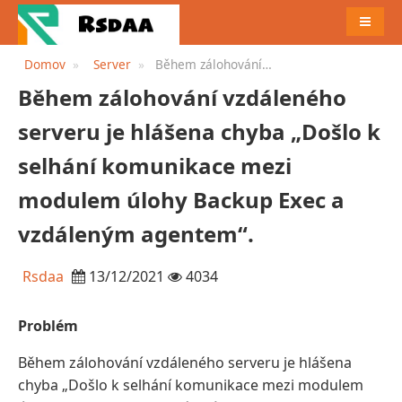
JÍDELN
Domov
Server
Během zálohování
vzdáleného serveru je
Během zálohování vzdáleného
hlášena chyba „Došlo k
selhání komunikace mezi
serveru je hlášena chyba „Došlo k
modulem úlohy Backup Exec
a vzdáleným agentem“.
selhání komunikace mezi
modulem úlohy Backup Exec a
vzdáleným agentem“.
Rsdaa
13/12/2021
4034
Problém
Během zálohování vzdáleného serveru je hlášena
chyba „Došlo k selhání komunikace mezi modulem