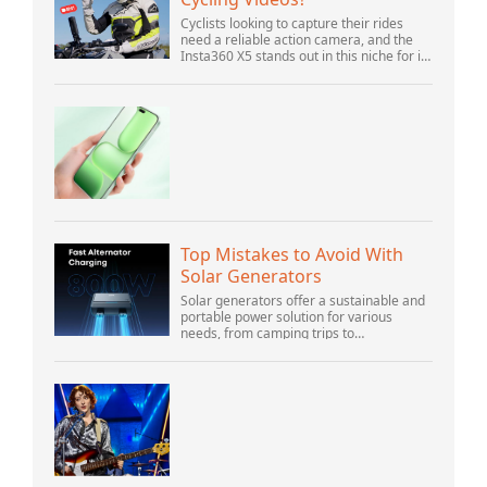
Cyclists looking to capture their rides
need a reliable action camera, and the
Insta360 X5 stands out in this niche for its
advanced features and versatility.
Offering top-of-the-line 8K 360° video ca...
Top Mistakes to Avoid With
Solar Generators
Solar generators offer a sustainable and
portable power solution for various
needs, from camping trips to
emergencies at home. As their popularity
increases, it’s vital to navigate common
pitfalls tha...