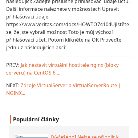
následující: Zadejte příslušné přihlašovací údaje účtu.
Další informace naleznete v možnostech Upravit
přihlašovací údaje:
https://www.veritas.com/docs/HOWTO74104Ujistěte
se, že jste vybrali možnost Toto je můj výchozí
přihlašovací účet. Potom klikněte na OK Proveďte
jednu z následujících akcí:
PREV:
Jak nastavit virtuální hostitele nginx (bloky
serveru) na CentOS 6 ...
NEXT:
Zdroje VirtualServer a VirtualServerRoute |
NGINX...
Populární články
[Vyřešeno] Nelze se připojit k