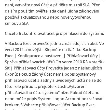
není, vytvořte nový účet a přidělte mu roli SLA. Před
dalším použitím ověřte, zda daná úloha zálohování
používá aktualizovanou nebo nově vytvořenou
smlouvu SLA.
Chcete-li zkontrolovat účet pro přihlášení do systému
V Backup Exec proveďte jednu z následujících akcí: Ve
verzi 2012 a novější – Klepněte na tlačítko Backup
Exec | Konfigurace a nastavení | Přihlašovací účty |
Správa přihlašovacích účtů.On verze 2010 R3 a starší -
Síť | Přihlašovací účty Proveďte jeden z následujících
úkonů: Pokud žádný účet nemá popis Systémový
přihlašovací účet a žádný z uvedených účtů nelze do
této role přiřadit, přejděte k části „Vytvoření
přihlašovacího účtu systému“ níže. Pokud účet ano
nebo může popis System Logon Account pokračovat
krokem 3 Vyberte přihlašovací účet Backup Exec,