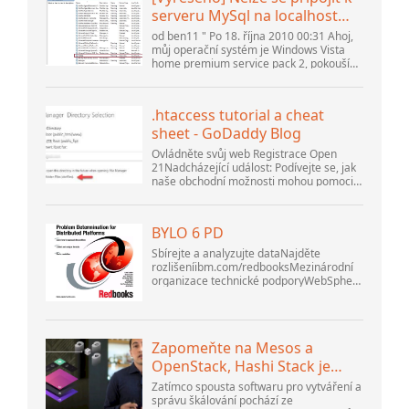
serveru MySql na localhost
(10061) (Zobrazit téma) *
od ben11 " Po 18. října 2010 00:31 Ahoj,
Fórum komunity Apache
můj operační systém je Windows Vista
home premium service pack 2, pokouším
OpenOffice
se nastavit připojení k databázi MySQL
verze 5.1. Spustil jsem databázi
openOffice.org 3. .
.htaccess tutorial a cheat
sheet - GoDaddy Blog
Ovládněte svůj web Registrace Open
21Nadcházející událost: Podívejte se, jak
naše obchodní možnosti mohou pomoci
vaší firmě přizpůsobit se měnícímu se
prostředí na GoDaddy Open 2021 dne 28.
září. Vítejte v našem .htacces...
BYLO 6 PD
Sbírejte a analyzujte dataNajděte
rozlišeníibm.com/redbooksMezinárodní
organizace technické podporyWebSphere
Application Server V6
ProblemDetermination for Distributed
PlatformsListopad 2005 SG2...
Zapomeňte na Mesos a
OpenStack, Hashi Stack je
nová další platforma
Zatímco spousta softwaru pro vytváření a
správu škálování pochází ze