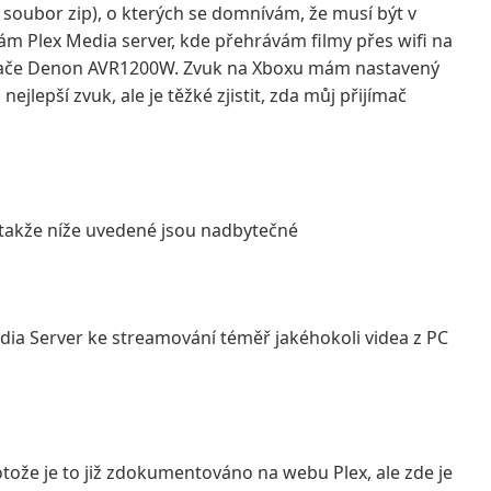
 soubor zip), o kterých se domnívám, že musí být v
m Plex Media server, kde přehrávám filmy přes wifi na
ímače Denon AVR1200W. Zvuk na Xboxu mám nastavený
lepší zvuk, ale je těžké zjistit, zda můj přijímač
e, takže níže uvedené jsou nadbytečné
dia Server ke streamování téměř jakéhokoli videa z PC
ože je to již zdokumentováno na webu Plex, ale zde je