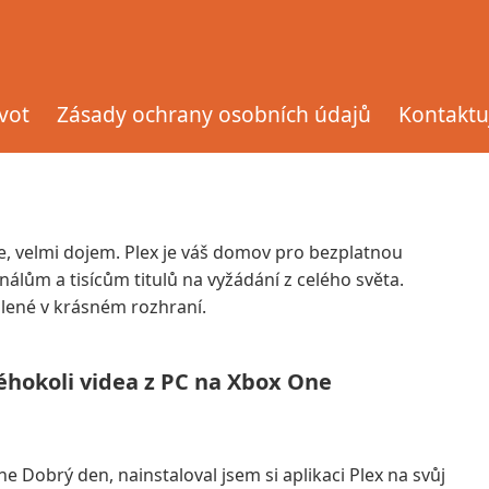
ivot
Zásady ochrany osobních údajů
Kontaktu
e, velmi dojem. Plex je váš domov pro bezplatnou
análům a tisícům titulů na vyžádání z celého světa.
alené v krásném rozhraní.
éhokoli videa z PC na Xbox One
 Dobrý den, nainstaloval jsem si aplikaci Plex na svůj