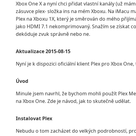
Xbox One X a nyní chci přidat vlastní kanály (už mám
zásuvce plex- složka ins na mém Xboxu. Na iMacu má
Plex na Xboxu 1X, který je směrován do mého přij
jako HDMI 7.1 nekomprimovaný. Snažím se získat co nej
dekóduje zvuk správně nebo ne.
Aktualizace 2015-08-15
Nyní je k dispozici oficiální klient Plex pro Xbox On
Úvod
Minule jsem navrhl, že bychom mohli použít Plex Me
na Xbox One. Zde je návod, jak to skutečně udělat.
Instalovat Plex
Nebudu o tom zacházet do velkých podrobností, prot