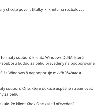
ý chcete povolit titulky, klikněte na rozbalovací
ze formáty souborů klienta Windows DLNA, které
y souborů budou za běhu převedeny na podporované.
stí, že Windows 8 nepodporuje mkv/h264/aac a
ormáty souborů One, které dokáže úspěšně streamovat.
ny za běhu.
uje, že klient Xbox One zajistí převedení