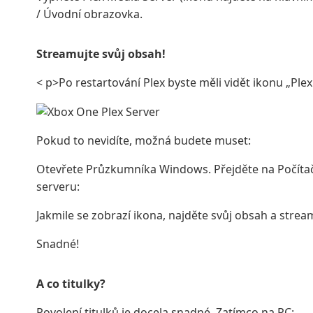
/ Úvodní obrazovka.
Streamujte svůj obsah!
< p>Po restartování Plex byste měli vidět ikonu „P
Pokud to nevidíte, možná budete muset:
Otevřete Průzkumníka Windows. Přejděte na Počítač 
serveru:
Jakmile se zobrazí ikona, najděte svůj obsah a strea
Snadné!
A co titulky?
Povolení titulků je docela snadné. Zatímco na PC: