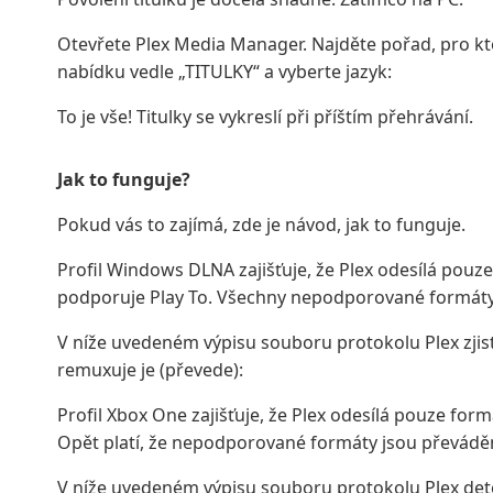
Otevřete Plex Media Manager. Najděte pořad, pro kter
nabídku vedle „TITULKY“ a vyberte jazyk:
To je vše! Titulky se vykreslí při příštím přehrávání.
Jak to funguje?
Pokud vás to zajímá, zde je návod, jak to funguje.
Profil Windows DLNA zajišťuje, že Plex odesílá pou
podporuje Play To. Všechny nepodporované formát
V níže uvedeném výpisu souboru protokolu Plex zji
remuxuje je (převede):
Profil Xbox One zajišťuje, že Plex odesílá pouze f
Opět platí, že nepodporované formáty jsou převádě
V níže uvedeném výpisu souboru protokolu Plex detek