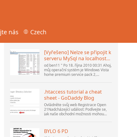
jte nás
Czech
Populární články
[Vyřešeno] Nelze se připojit k
serveru MySql na localhost
(10061) (Zobrazit téma) *
od ben11 " Po 18. října 2010 00:31 Ahoj,
Fórum komunity Apache
můj operační systém je Windows Vista
home premium service pack 2,
OpenOffice
pokouším se nastavit připojení k
databázi MySQL verze 5.1. Spustil jsem
databázi openOffice.org 3. .
.htaccess tutorial a cheat
sheet - GoDaddy Blog
Ovládněte svůj web Registrace Open
21Nadcházející událost: Podívejte se,
jak naše obchodní možnosti mohou
pomoci vaší firmě přizpůsobit se
měnícímu se prostředí na GoDaddy
Open 2021 dne 28. září. Vítejte v našem
BYLO 6 PD
.htacces...