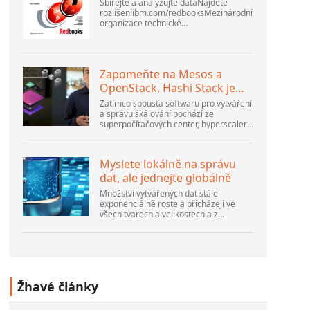
Sbírejte a analyzujte dataNajděte
rozlišeníibm.com/redbooksMezinárodní
organizace technické
podporyWebSphere Application Server
V6 ProblemDetermination for
Distributed PlatformsListopad 2005
SG2...
Zapomeňte na Mesos a
OpenStack, Hashi Stack je
nová další platforma
Zatímco spousta softwaru pro vytváření
a správu škálování pochází ze
superpočítačových center, hyperscalerů
a největších tvůrců veřejného cloudu,
stále existuje spousta inovací, které
dělají lidé...
Myslete lokálně na správu
dat, ale jednejte globálně
Množství vytvářených dat stále
exponenciálně roste a přicházejí ve
všech tvarech a velikostech a z
nesčetných míst. Je strukturovaný a –
stále více – nestrukturovaný a je to
gen...
Žhavé články