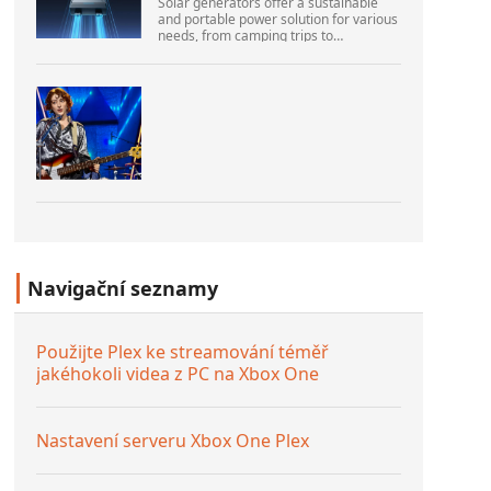
Solar generators offer a sustainable
and portable power solution for various
needs, from camping trips to
emergencies at home. As their
popularity increases, it’s vital to
navigate common pitfalls tha...
Navigační seznamy
Použijte Plex ke streamování téměř
jakéhokoli videa z PC na Xbox One
Nastavení serveru Xbox One Plex