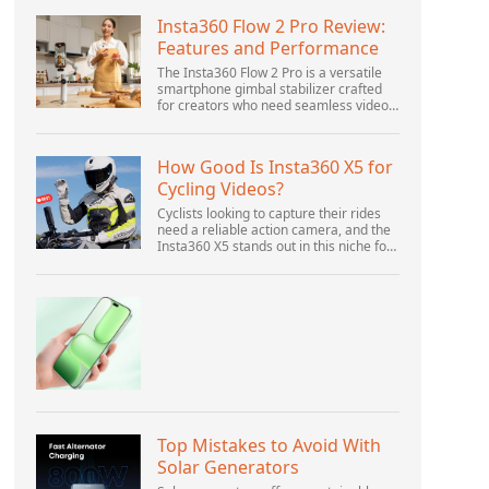
Insta360 Flow 2 Pro Review:
Features and Performance
The Insta360 Flow 2 Pro is a versatile
smartphone gimbal stabilizer crafted
for creators who need seamless video
solutions. Positioned as a smart choice
for vlogging, live streaming, and video
calls,...
How Good Is Insta360 X5 for
Cycling Videos?
Cyclists looking to capture their rides
need a reliable action camera, and the
Insta360 X5 stands out in this niche for
its advanced features and versatility.
Offering top-of-the-line 8K 360° video
ca...
Top Mistakes to Avoid With
Solar Generators