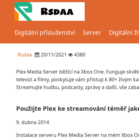
Domov
Server
Xbox One Plex Server
Digitální příslušenství
Server
Digitální ž
Xbox One Plex Server
Rsdaa
20/11/2021
4380
Plex Media Server běžící na Xbox One. Funguje skvěl
televizi a filmy, poskytuje vám přístup k 80+ živým k
Streamujte hudbu, podcasty, zprávy a další, vše zab
Použijte Plex ke streamování téměř jak
9. dubna 2014
Instalace serveru Plex Media Server na mém Xbox One