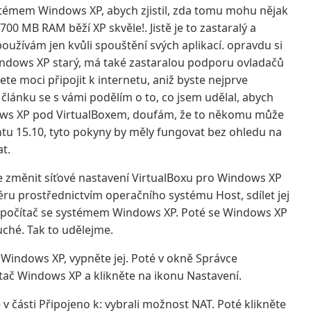
ystémem Windows XP, abych zjistil, zda tomu mohu nějak
00 MB RAM běží XP skvěle!. Jistě je to zastaralý a
používám jen kvůli spouštění svých aplikací. opravdu si
ndows XP starý, má také zastaralou podporu ovladačů
e moci připojit k internetu, aniž byste nejprve
článku se s vámi podělím o to, co jsem udělal, abych
ndows XP pod VirtualBoxem, doufám, že to někomu může
untu 15.10, tyto pokyny by měly fungovat bez ohledu na
at.
e změnit síťové nastavení VirtualBoxu pro Windows XP
u prostřednictvím operačního systému Host, sdílet jej
lní počítač se systémem Windows XP. Poté se Windows XP
uché. Tak to udělejme.
č Windows XP, vypněte jej. Poté v okně Správce
čítač Windows XP a klikněte na ikonu Nastavení.
te v části Připojeno k: vybrali možnost NAT. Poté klikněte