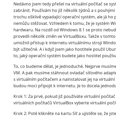
Nedávno jsem tedy přešel na virtuální počítač se s
zabránit. Používám ho již několik týdnů a s pouhými 7
trochu ošklivě vypadající operační systém, ale já ho 
nemůžu stěžovat. Vzhledem k tomu, že je systém Wi
hardwaru. Na rozdíl od Windows 8.1 se proto nebudet
provedli několik změn ve VirtualBoxu. Takže v tomto 
umožnil přístup k internetu virtuálnímu stroji Wi
být užitečné. A i když jsem jako hostitele použil Ub
to, jaký operační systém budete jako hostitel použív
To, co budeme dělat, je jednoduché. Nejprve musím
VM. A pak musíme stáhnout ovladač síťového adaptér
s virtuálním počítačem a nainstalovat jej na virtuá
budou moci připojit k internetu. Je to docela jednod
Krok 1: Za prvé, pokud již používáte virtuální počíta
virtuálních počítačů VirtualBox vyberte virtuální po
Krok 2: Poté klikněte na kartu Síť a ujistěte se, že js