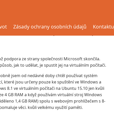
indows XP VM
ivot
Zásady ochrany osobních údajů
Kontaktu
o Windows XP VM (VirtualBox 5)
ž podpora ze strany společnosti Microsoft skončila.
působ, jak to udělat, je spustit jej na virtuálním počítači.
osobně jsem od nedávné doby chtěl používat systém
í, které jsou určeny pouze ke spuštění ve Windows a
s 8.1 ve virtuálním počítači na Ubuntu 15.10 jen kvůli
ze 4 GB RAM a když používám virtuální stroj Windows
iděleno 1,4 GB RAM) spolu s webovým prohlížečem s 8-
omaluje věci. kvůli velkému využití paměti.