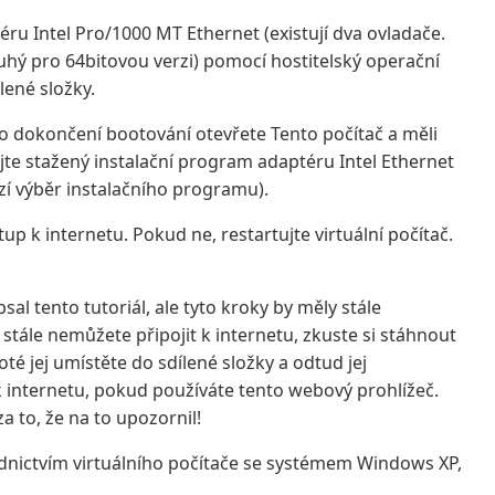
éru Intel Pro/1000 MT Ethernet (existují dva ovladače.
hý pro 64bitovou verzi) pomocí hostitelský operační
lené složky.
Po dokončení bootování otevřete Tento počítač a měli
jte stažený instalační program adaptéru Intel Ethernet
hozí výběr instalačního programu).
up k internetu. Pokud ne, restartujte virtuální počítač.
sal tento tutoriál, ale tyto kroky by měly stále
stále nemůžete připojit k internetu, zkuste si stáhnout
té jej umístěte do sdílené složky a odtud jej
t k internetu, pokud používáte tento webový prohlížeč.
a to, že na to upozornil!
ednictvím virtuálního počítače se systémem Windows XP,