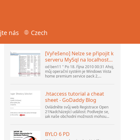
jte nás
Czech
Populární články
[Vyřešeno] Nelze se připojit k
serveru MySql na localhost
(10061) (Zobrazit téma) *
od ben11 " Po 18. října 2010 00:31 Ahoj,
Fórum komunity Apache
můj operační systém je Windows Vista
home premium service pack 2,
OpenOffice
pokouším se nastavit připojení k
databázi MySQL verze 5.1. Spustil jsem
databázi openOffice.org 3. .
.htaccess tutorial a cheat
sheet - GoDaddy Blog
Ovládněte svůj web Registrace Open
21Nadcházející událost: Podívejte se,
jak naše obchodní možnosti mohou
pomoci vaší firmě přizpůsobit se
měnícímu se prostředí na GoDaddy
Open 2021 dne 28. září. Vítejte v našem
BYLO 6 PD
.htacces...