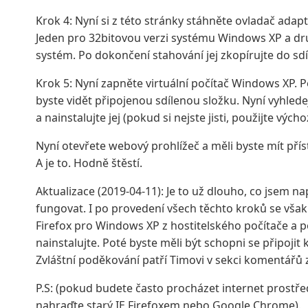
Krok 4: Nyní si z této stránky stáhněte ovladač adapt
Jeden pro 32bitovou verzi systému Windows XP a dru
systém. Po dokončení stahování jej zkopírujte do sdí
Krok 5: Nyní zapněte virtuální počítač Windows XP. 
byste vidět připojenou sdílenou složku. Nyní vyhlede
a nainstalujte jej (pokud si nejste jisti, použijte výc
Nyní otevřete webový prohlížeč a měli byste mít příst
A je to. Hodně štěstí.
Aktualizace (2019-04-11): Je to už dlouho, co jsem nap
fungovat. I po provedení všech těchto kroků se však 
Firefox pro Windows XP z hostitelského počítače a po
nainstalujte. Poté byste měli být schopni se připoji
Zvláštní poděkování patří Timovi v sekci komentářů z
P.S: (pokud budete často procházet internet prostř
nahraďte starý IE Firefoxem nebo Google Chrome).