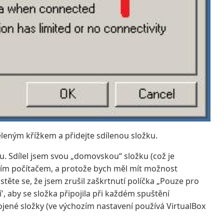
leným křížkem a přidejte sdílenou složku.
u. Sdílel jsem svou „domovskou“ složku (což je
ním počítačem, a protože bych měl mít možnost
istěte se, že jsem zrušil zaškrtnutí políčka „Pouze pro
', aby se složka připojila při každém spuštění
ojené složky (ve výchozím nastavení používá VirtualBox