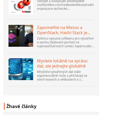
Sbírejte a analyzujte dataNajděte
rozlišeníibm.com/redbooksMezinárodní
organizace technické
podporyWebSphere Application Server
V6 ProblemDetermination for
Distributed PlatformsListopad 2005
SG2...
Zapomeňte na Mesos a
OpenStack, Hashi Stack je
nová další platforma
Zatímco spousta softwaru pro vytváření
a správu škálování pochází ze
superpočítačových center, hyperscalerů
a největších tvůrců veřejného cloudu,
stále existuje spousta inovací, které
dělají lidé...
Myslete lokálně na správu
dat, ale jednejte globálně
Množství vytvářených dat stále
exponenciálně roste a přicházejí ve
všech tvarech a velikostech a z
nesčetných míst. Je strukturovaný a –
stále více – nestrukturovaný a je to
gen...
Žhavé články