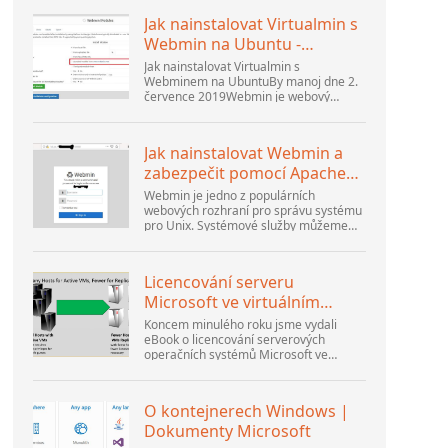
Jak nainstalovat Virtualmin s
Webmin na Ubuntu -
Interserver ...
Jak nainstalovat Virtualmin s
Webminem na UbuntuBy manoj dne 2.
července 2019Webmin je webový
ovládací panel, který vám pomůže
nastavit uživatelský účet, Apache, DNS
a sdílení souborů. Je velmi uživatelsky
Jak nainstalovat Webmin a
přívětivý...
zabezpečit pomocí Apache
na Ubuntu 18.04 ...
Webmin je jedno z populárních
webových rozhraní pro správu systému
pro Unix. Systémové služby můžeme
spravovat pomocí příslušných modulů
Webmin. Oblíbené a oficiální dostupné
moduly...
Licencování serveru
Microsoft ve virtuálním
prostředí přehodnoceno
Koncem minulého roku jsme vydali
eBook o licencování serverových
operačních systémů Microsoft ve
virtuálním prostředí. Na to navázal
webinář Thomase Maurera a Andrewa
Syrewicze. Směrem k...
O kontejnerech Windows |
Dokumenty Microsoft