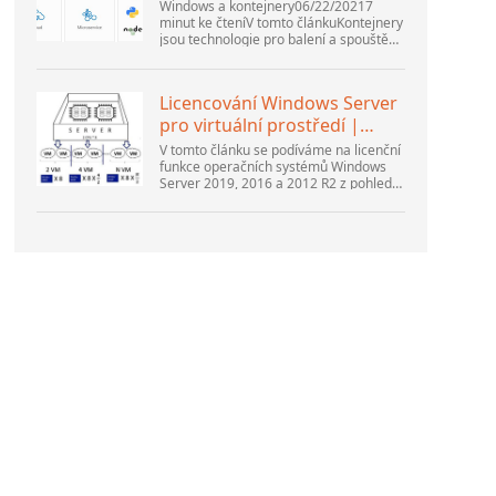
Windows a kontejnery06/22/20217
minut ke čteníV tomto článkuKontejnery
jsou technologie pro balení a spouštění
aplikací pro Windows a Linux v různých
prostředích v místním prostředí a v...
Licencování Windows Server
pro virtuální prostředí |
Okna ...
V tomto článku se podíváme na licenční
funkce operačních systémů Windows
Server 2019, 2016 a 2012 R2 z pohledu
nového licenčního modelu společnosti
Microsoft. Také si povíme o pravidle...