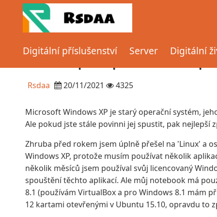
Domov
Článek
Povolení přístupu k internetu pro W
Digitální příslušenství
Server
Digitální ž
(VirtualBox 5)
Povolení přístupu k internetu pr
Rsdaa
20/11/2021
4325
Microsoft Windows XP je starý operační systém, jeho
Ale pokud jste stále povinni jej spustit, pak nejlepší z
Zhruba před rokem jsem úplně přešel na 'Linux' a 
Windows XP, protože musím používat několik aplikac
několik měsíců jsem používal svůj licencovaný Window
spouštění těchto aplikací. Ale můj notebook má pou
8.1 (používám VirtualBox a pro Windows 8.1 mám př
12 kartami otevřenými v Ubuntu 15.10, opravdu to zp