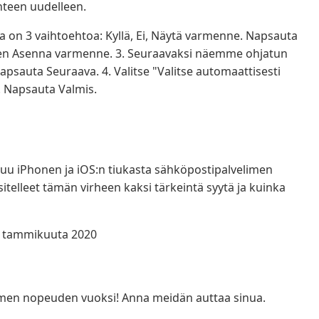
nteen uudelleen.
sa on 3 vaihtoehtoa: Kyllä, Ei, Näytä varmenne. Napsauta
sitten Asenna varmenne. 3. Seuraavaksi näemme ohjatun
napsauta Seuraava. 4. Valitse "Valitse automaattisesti
. Napsauta Valmis.
ohtuu iPhonen ja iOS:n tiukasta sähköpostipalvelimen
lleet tämän virheen kaksi tärkeintä syytä ja kuinka
31. tammikuuta 2020
imen nopeuden vuoksi! Anna meidän auttaa sinua.