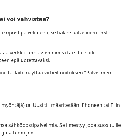
ei voi vahvistaa?
hköpostipalvelimeen, se hakee palvelimen "SSL-
taa verkkotunnuksen nimeä tai sitä ei ole
nteen epäluotettavaksi.
ne tai laite näyttää virheilmoituksen "Palvelimen
öntäjä) tai Uusi tili määritetään iPhoneen tai Tilin
ansa sähköpostipalvelimia. Se ilmestyy jopa suosituille
.gmail.com jne.