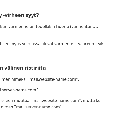
y -virheen syyt?
n, kun varmenne on todellakin huono (vanhentunut,
telee myös voimassa olevat varmenteet väärennetyiksi.
välinen ristiriita
elimen nimeksi "mail.website-name.com".
.server-name.com".
imelleen muotoa "mail.website-name.com", mutta kun
 nimen "mail.server-name.com".