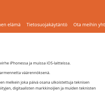
lvelimen
inen elämä
Tietosuojakäytäntö
Ota meihin yht
"Palvelimen identiteettiä ei voi
 virhe iPhonessa ja muissa iOS-laitteissa.
n varmennetta väärennöksenä.
n melkein joka päivä osana ulkoistettuja teknisen
tyjen, digitaalisten markkinoijien ja muiden teknisten