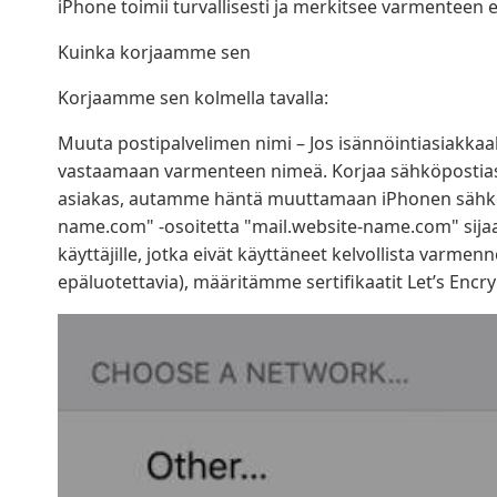
iPhone toimii turvallisesti ja merkitsee varmenteen 
Kuinka korjaamme sen
Korjaamme sen kolmella tavalla:
Muuta postipalvelimen nimi – Jos isännöintiasiakka
vastaamaan varmenteen nimeä. Korjaa sähköpostiaset
asiakas, autamme häntä muuttamaan iPhonen sähköp
name.com" -osoitetta "mail.website-name.com" sijaa
käyttäjille, jotka eivät käyttäneet kelvollista varmenn
epäluotettavia), määritämme sertifikaatit Let’s Encrypti