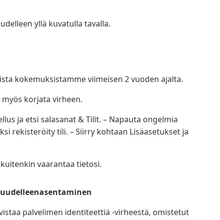
elleen yllä kuvatulla tavalla.
omista kokemuksistamme viimeisen 2 vuoden ajalta.
 myös korjata virheen.
lus ja etsi salasanat & Tilit. – Napauta ongelmia
i rekisteröity tili. – Siirry kohtaan Lisäasetukset ja
 kuitenkin vaarantaa tietosi.
 uudelleenasentaminen
vistaa palvelimen identiteettiä -virheestä, omistetut