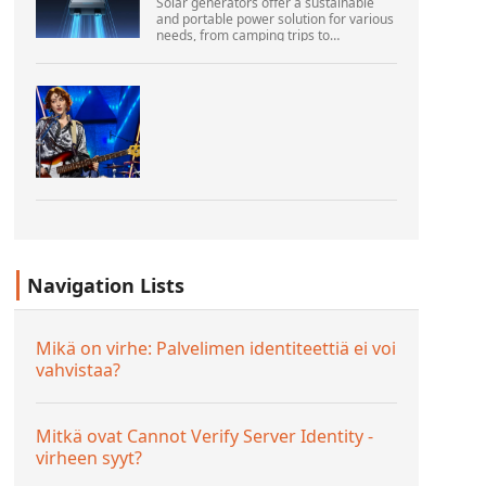
Solar generators offer a sustainable
and portable power solution for various
needs, from camping trips to
emergencies at home. As their
popularity increases, it’s vital to
navigate common pitfalls tha...
Navigation Lists
Mikä on virhe: Palvelimen identiteettiä ei voi
vahvistaa?
Mitkä ovat Cannot Verify Server Identity -
virheen syyt?