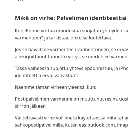
Mikä on virhe: Palvelimen identiteettiä 
Kun iPhone yrittää muodostaa suojatun yhteyden sä
varmenteen" ja tarkistaa, onko se luotettava.
Jos se havaitsee varmenteen vanhentuneen, se ei vas
allekirjoittanut tunnettu yritys, se merkitsee varme
Tässä vaiheessa suojattu yhteys epäonnistuu, ja iPho
identiteettiä ei voi vahvistaa".
Näemme tämän virheen yleensä, kun:
Postipalvelimen varmenne on muuttunut (esim. uusi my
siirron jälkeen
Valitettavasti virhe voi ilmetä käytettäessä mitä tah
sähköpostipalvelimille, kuten eas.outlook.com, imap