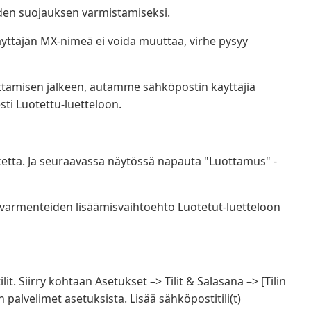
den suojauksen varmistamiseksi.
yttäjän MX-nimeä ei voida muuttaa, virhe pysyy
tamisen jälkeen, autamme sähköpostin käyttäjiä
i Luotettu-luetteloon.
ketta. Ja seuraavassa näytössä napauta "Luottamus" -
 varmenteiden lisäämisvaihtoehto Luotetut-luetteloon
it. Siirry kohtaan Asetukset –> Tilit & Salasana –> [Tilin
in palvelimet asetuksista. Lisää sähköpostitili(t)