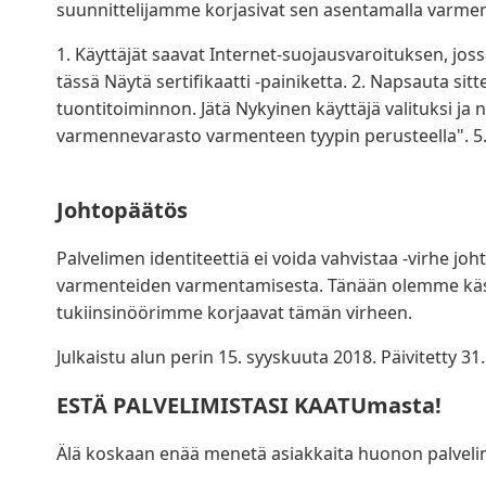
suunnittelijamme korjasivat sen asentamalla varme
1. Käyttäjät saavat Internet-suojausvaroituksen, jos
tässä Näytä sertifikaatti -painiketta. 2. Napsauta 
tuontitoiminnon. Jätä Nykyinen käyttäjä valituksi ja 
varmennevarasto varmenteen tyypin perusteella". 5
Johtopäätös
Palvelimen identiteettiä ei voida vahvistaa -virhe j
varmenteiden varmentamisesta. Tänään olemme käsite
tukiinsinöörimme korjaavat tämän virheen.
Julkaistu alun perin 15. syyskuuta 2018. Päivitetty 
ESTÄ PALVELIMISTASI KAATUmasta!
Älä koskaan enää menetä asiakkaita huonon palvel