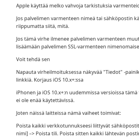
Apple käyttää melko vahvoja tarkistuksia varmentei
Jos palvelimen varmenteen nimeä tai sähköpostin kä
riippumatta siitä, mitä.
Jos tämä virhe ilmenee palvelimen varmenteen muut
lisäämään palvelimen SSL-varmenteen nimenomaisest
Voit tehdä sen
Napauta virheilmoituksessa näkyvää "Tiedot" -paini
linkkiä. Korjaus iOS 10.x+:ssa
iPhonen ja iOS 10.x+:n uudemmissa versioissa tämä
ei ole enää käytettävissä.
Joten näissä laitteissa nämä vaiheet toimivat:
Poista kaikki verkkotunnukseesi liittyvät sähköpostitil
nimi] –> Poista tili. Poista sitten kaikki lähtevän post