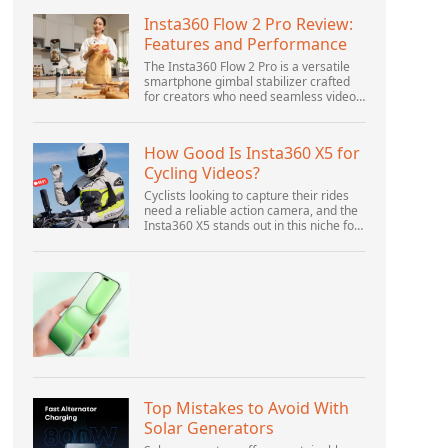
Insta360 Flow 2 Pro Review:
Features and Performance
The Insta360 Flow 2 Pro is a versatile
smartphone gimbal stabilizer crafted
for creators who need seamless video
solutions. Positioned as a smart choice
for vlogging, live streaming, and video
calls,...
How Good Is Insta360 X5 for
Cycling Videos?
Cyclists looking to capture their rides
need a reliable action camera, and the
Insta360 X5 stands out in this niche for
its advanced features and versatility.
Offering top-of-the-line 8K 360° video
ca...
Top Mistakes to Avoid With
Solar Generators