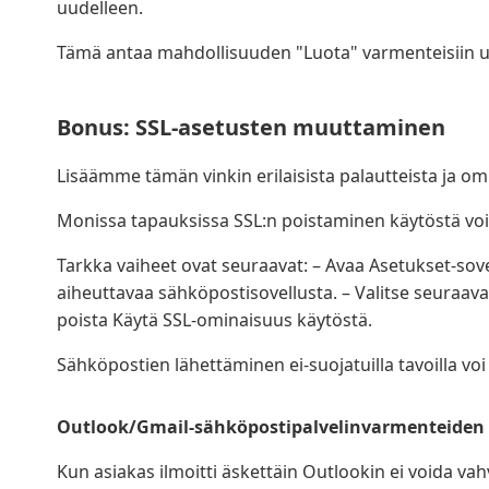
uudelleen.
Tämä antaa mahdollisuuden "Luota" varmenteisiin uud
Bonus: SSL-asetusten muuttaminen
Lisäämme tämän vinkin erilaisista palautteista ja 
Monissa tapauksissa SSL:n poistaminen käytöstä voi
Tarkka vaiheet ovat seuraavat: – Avaa Asetukset-sovel
aiheuttavaa sähköpostisovellusta. – Valitse seuraavaks
poista Käytä SSL-ominaisuus käytöstä.
Sähköpostien lähettäminen ei-suojatuilla tavoilla voi
Outlook/Gmail-sähköpostipalvelinvarmenteiden
Kun asiakas ilmoitti äskettäin Outlookin ei voida vah