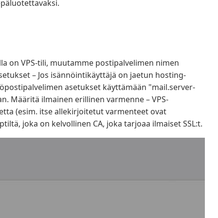
epäluotettavaksi.
alla on VPS-tili, muutamme postipalvelimen nimen
ukset – Jos isännöintikäyttäjä on jaetun hosting-
ostipalvelimen asetukset käyttämään "mail.server-
n. Määritä ilmainen erillinen varmenne – VPS-
etta (esim. itse allekirjoitetut varmenteet ovat
ltä, ​​joka on kelvollinen CA, joka tarjoaa ilmaiset SSL:t.