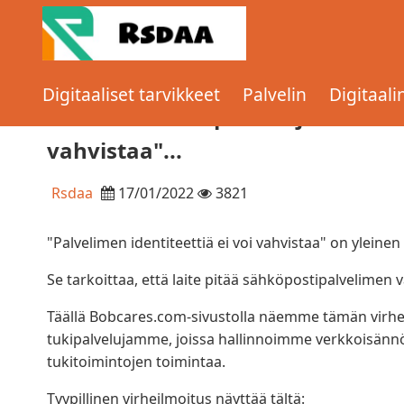
Home
Palvelin
2 todistettua tapaa korjata virhe "Pa
Digitaaliset tarvikkeet
Palvelin
Digitaal
identiteettiä ei voi vahvistaa"...
2 todistettua tapaa korjata virhe 
vahvistaa"...
Rsdaa
17/01/2022
3821
"Palvelimen identiteettiä ei voi vahvistaa" on yleinen
Se tarkoittaa, että laite pitää sähköpostipalvelime
Täällä Bobcares.com-sivustolla näemme tämän virhee
tukipalvelujamme, joissa hallinnoimme verkkoisännöi
tukitoimintojen toimintaa.
Tyypillinen virheilmoitus näyttää tältä: