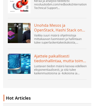
Kerää ja analysoi tiedotEtsi
resoluutioibm.com/redbooksInternational
Technical Support
OrganisationWebSphere Application
Server V6 ProblemDetermination for
Distributed Platforms November 2005
SG2...
Unohda Mesos ja
OpenStack, Hashi Stack on
uusi seuraava alusta
Vaikka suuri määrä ohjelmistoja
mittakaavan luomiseen ja hallintaan
tulee superlaskentakeskuksista,
hyperskaalaajista ja suurimmista
julkisista pilvirakentajista, ihmiset
tekevät edelleen paljon innovaatioita...
Ajattele paikallisesti
tiedonhallintaa, mutta toimi
globaalisti
Luotavan tiedon määrä kasvaa edelleen
eksponentiaalisesti, ja sitä tulee
kaikenmuotoisina ja -kokoisina ja
lukemattomista paikoista. Se on
jäsenneltyä ja - yhä enemmän -
jäsentämätöntä ja on geeni...
Hot Articles