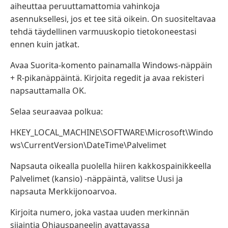
aiheuttaa peruuttamattomia vahinkoja
asennuksellesi, jos et tee sitä oikein. On suositeltavaa
tehdä täydellinen varmuuskopio tietokoneestasi
ennen kuin jatkat.
Avaa Suorita-komento painamalla Windows-näppäin
+ R-pikanäppäintä. Kirjoita regedit ja avaa rekisteri
napsauttamalla OK.
Selaa seuraavaa polkua:
HKEY_LOCAL_MACHINE\SOFTWARE\Microsoft\Windo
ws\CurrentVersion\DateTime\Palvelimet
Napsauta oikealla puolella hiiren kakkospainikkeella
Palvelimet (kansio) -näppäintä, valitse Uusi ja
napsauta Merkkijonoarvoa.
Kirjoita numero, joka vastaa uuden merkinnän
sijaintia Ohjauspaneelin avattavassa