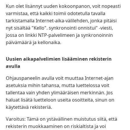
Kun olet lisännyt uuden kokoonpanon, voit nopeasti
varmistaa, että kaikki toimii odotetulla tavalla
tarkistamalla Internet-aika-välilehden, jonka pitäisi
nyt sisältää "Kello". synkronointi onnistui" -viesti,
jossa on linkki NTP-palvelimeen ja synkronoinnin
päivämäärä ja kellonaika.
Uusien aikapalvelimien lisääminen rekisterin
avulla
Ohjauspaneelin avulla voit muuttaa Internet-ajan
asetuksia mihin tahansa, mutta luettelossa voit
tallentaa vain yhden ylimääräisen merkinnän. Jos
haluat lisätä luetteloon useita osoitteita, sinun on
käytettävä rekisteriä.
Varoitus: Tämä on ystävällinen muistutus siitä, että
rekisterin muokkaaminen on riskialtista ja voi