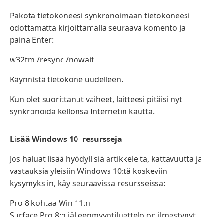
Pakota tietokoneesi synkronoimaan tietokoneesi
odottamatta kirjoittamalla seuraava komento ja
paina Enter:
w32tm /resync /nowait
Käynnistä tietokone uudelleen.
Kun olet suorittanut vaiheet, laitteesi pitäisi nyt
synkronoida kellonsa Internetin kautta.
Lisää Windows 10 -resursseja
Jos haluat lisää hyödyllisiä artikkeleita, kattavuutta ja
vastauksia yleisiin Windows 10:tä koskeviin
kysymyksiin, käy seuraavissa resursseissa:
Pro 8 kohtaa Win 11:n
Surface Pro 8:n jälleenmyyntiluettelo on ilmestynyt