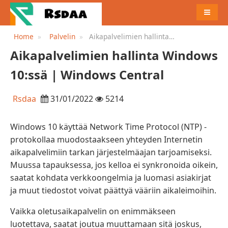
MENU
Home
Palvelin
Aikapalvelimien hallinta
Windows 10:ssä | Windows
Aikapalvelimien hallinta Windows
Central
10:ssä | Windows Central
Rsdaa
31/01/2022
5214
Windows 10 käyttää Network Time Protocol (NTP) -
protokollaa muodostaakseen yhteyden Internetin
aikapalvelimiin tarkan järjestelmäajan tarjoamiseksi.
Muussa tapauksessa, jos kelloa ei synkronoida oikein,
saatat kohdata verkkoongelmia ja luomasi asiakirjat
ja muut tiedostot voivat päättyä vääriin aikaleimoihin.
Vaikka oletusaikapalvelin on enimmäkseen
luotettava, saatat joutua muuttamaan sitä joskus,