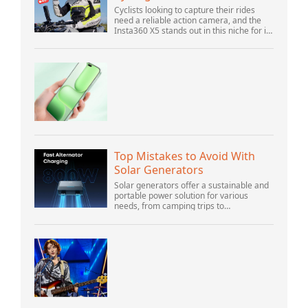
Cyclists looking to capture their rides
need a reliable action camera, and the
Insta360 X5 stands out in this niche for its
advanced features and versatility.
Offering top-of-the-line 8K 360° video ca...
Top Mistakes to Avoid With
Solar Generators
Solar generators offer a sustainable and
portable power solution for various
needs, from camping trips to
emergencies at home. As their popularity
increases, it’s vital to navigate common
pitfalls tha...