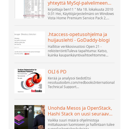
yhteyttä MySql-palvelimeen
localhostilla (10061) (Näytä
kirjoittaja ben11 " Ma 18. lokakuuta 2010
aihe) * Apache OpenOffice -
0:31 Hei, Käyttöjärjestelmäni on Windows
Vista Home Premium Service Pack 2,
yhteisöfoorumi
yritän muodostaa yhteyttä MySQL-
tietokannan versioon 5.1. Käynnistin
openOffice.org 3 -tietokannan. .
.htaccess-opetusohjelma ja
huijauslehti - GoDaddy-blogi
Hallitse verkkosivustosi Open 21 -
rekisteröintiTuleva tapahtuma: Katso,
kuinka kaupankäyntivaihtoehtomme
voivat auttaa yritystäsi sopeutumaan
muuttuvaan maisemaan GoDaddy Open
2021 -tapahtumassa 28. syyskuuta.
OLI 6 PD
Tervetuloa .htacces...
Kerää ja analysoi tiedotEtsi
resoluutioibm.com/redbooksInternational
Technical Support
OrganisationWebSphere Application
Server V6 ProblemDetermination for
Distributed Platforms November 2005
SG2...
Unohda Mesos ja OpenStack,
Hashi Stack on uusi seuraava
alusta
Vaikka suuri määrä ohjelmistoja
mittakaavan luomiseen ja hallintaan tulee
superlaskentakeskuksista,