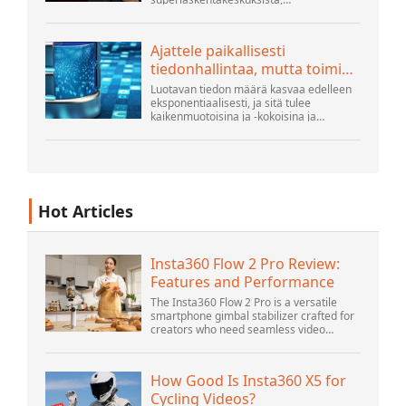
hyperskaalaajista ja suurimmista
julkisista pilvirakentajista, ihmiset tekevät
edelleen paljon innovaatioita...
Ajattele paikallisesti
tiedonhallintaa, mutta toimi
globaalisti
Luotavan tiedon määrä kasvaa edelleen
eksponentiaalisesti, ja sitä tulee
kaikenmuotoisina ja -kokoisina ja
lukemattomista paikoista. Se on
jäsenneltyä ja - yhä enemmän -
jäsentämätöntä ja on geeni...
Hot Articles
Insta360 Flow 2 Pro Review:
Features and Performance
The Insta360 Flow 2 Pro is a versatile
smartphone gimbal stabilizer crafted for
creators who need seamless video
solutions. Positioned as a smart choice
for vlogging, live streaming, and video
calls,...
How Good Is Insta360 X5 for
Cycling Videos?