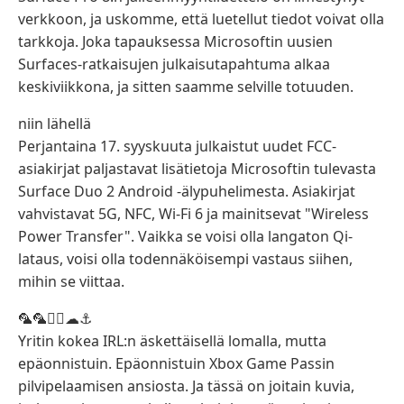
verkkoon, ja uskomme, että luetellut tiedot voivat olla
tarkkoja. Joka tapauksessa Microsoftin uusien
Surfaces-ratkaisujen julkaisutapahtuma alkaa
keskiviikkona, ja sitten saamme selville totuuden.
niin lähellä
Perjantaina 17. syyskuuta julkaistut uudet FCC-
asiakirjat paljastavat lisätietoja Microsoftin tulevasta
Surface Duo 2 Android -älypuhelimesta. Asiakirjat
vahvistavat 5G, NFC, Wi-Fi 6 ja mainitsevat "Wireless
Power Transfer". Vaikka se voisi olla langaton Qi-
lataus, voisi olla todennäköisempi vastaus siihen,
mihin se viittaa.
🦜🦜🏴‍☠️☁⚓
Yritin kokea IRL:n äskettäisellä lomalla, mutta
epäonnistuin. Epäonnistuin Xbox Game Passin
pilvipelaamisen ansiosta. Ja tässä on joitain kuvia,