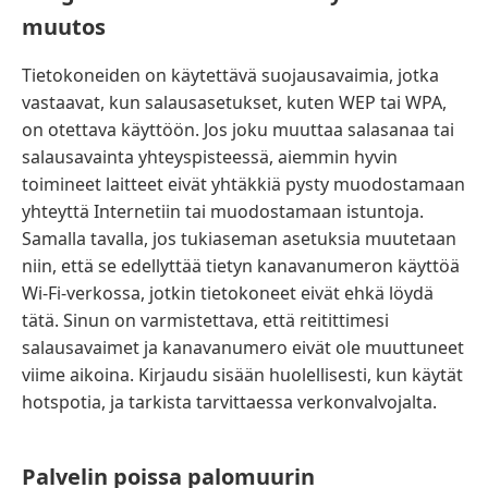
muutos
Tietokoneiden on käytettävä suojausavaimia, jotka
vastaavat, kun salausasetukset, kuten WEP tai WPA,
on otettava käyttöön. Jos joku muuttaa salasanaa tai
salausavainta yhteyspisteessä, aiemmin hyvin
toimineet laitteet eivät yhtäkkiä pysty muodostamaan
yhteyttä Internetiin tai muodostamaan istuntoja.
Samalla tavalla, jos tukiaseman asetuksia muutetaan
niin, että se edellyttää tietyn kanavanumeron käyttöä
Wi-Fi-verkossa, jotkin tietokoneet eivät ehkä löydä
tätä. Sinun on varmistettava, että reitittimesi
salausavaimet ja kanavanumero eivät ole muuttuneet
viime aikoina. Kirjaudu sisään huolellisesti, kun käytät
hotspotia, ja tarkista tarvittaessa verkonvalvojalta.
Palvelin poissa palomuurin