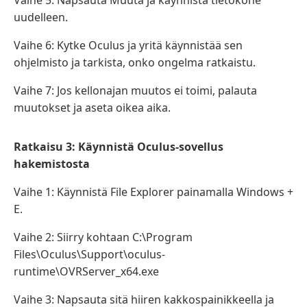
Vaihe 5: Napsauta Muuta ja käynnistä tietokone
uudelleen.
Vaihe 6: Kytke Oculus ja yritä käynnistää sen
ohjelmisto ja tarkista, onko ongelma ratkaistu.
Vaihe 7: Jos kellonajan muutos ei toimi, palauta
muutokset ja aseta oikea aika.
Ratkaisu 3: Käynnistä Oculus-sovellus
hakemistosta
Vaihe 1: Käynnistä File Explorer painamalla Windows +
E.
Vaihe 2: Siirry kohtaan C:\Program
Files\Oculus\Support\oculus-
runtime\OVRServer_x64.exe
Vaihe 3: Napsauta sitä hiiren kakkospainikkeella ja