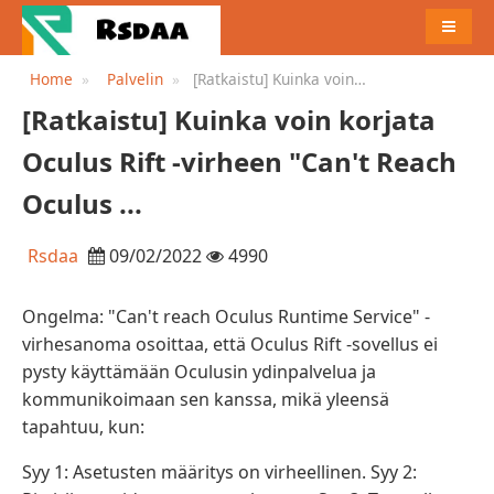
MENU
Home
Palvelin
[Ratkaistu] Kuinka voin
korjata Oculus Rift -virheen
[Ratkaistu] Kuinka voin korjata
"Can't Reach Oculus ...
Oculus Rift -virheen "Can't Reach
Oculus ...
Rsdaa
09/02/2022
4990
Ongelma: "Can't reach Oculus Runtime Service" -
virhesanoma osoittaa, että Oculus Rift -sovellus ei
pysty käyttämään Oculusin ydinpalvelua ja
kommunikoimaan sen kanssa, mikä yleensä
tapahtuu, kun:
Syy 1: Asetusten määritys on virheellinen. Syy 2: