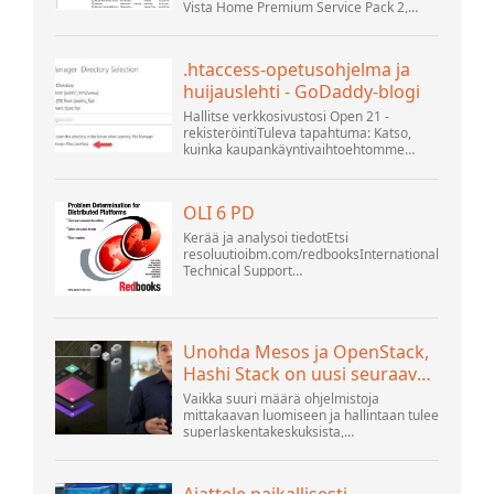
Vista Home Premium Service Pack 2,
yhteisöfoorumi
yritän muodostaa yhteyttä MySQL-
tietokannan versioon 5.1. Käynnistin
openOffice.org 3 -tietokannan. .
.htaccess-opetusohjelma ja
huijauslehti - GoDaddy-blogi
Hallitse verkkosivustosi Open 21 -
rekisteröintiTuleva tapahtuma: Katso,
kuinka kaupankäyntivaihtoehtomme
voivat auttaa yritystäsi sopeutumaan
muuttuvaan maisemaan GoDaddy Open
2021 -tapahtumassa 28. syyskuuta.
OLI 6 PD
Tervetuloa .htacces...
Kerää ja analysoi tiedotEtsi
resoluutioibm.com/redbooksInternational
Technical Support
OrganisationWebSphere Application
Server V6 ProblemDetermination for
Distributed Platforms November 2005
SG2...
Unohda Mesos ja OpenStack,
Hashi Stack on uusi seuraava
alusta
Vaikka suuri määrä ohjelmistoja
mittakaavan luomiseen ja hallintaan tulee
superlaskentakeskuksista,
hyperskaalaajista ja suurimmista
julkisista pilvirakentajista, ihmiset tekevät
edelleen paljon innovaatioita...
Ajattele paikallisesti