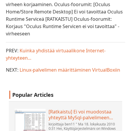
virheen korjaaminen. Oculus-foorumit: [Oculus
Home/Store Remote Desktop] Ei voi tavoittaa Oculus
Runtime Serviceä [RATKAISTU] Oculus-foorumit:
Korjaus "Oculus Runtime Servicen ei voi tavoittaa" -
virheeseen
PREV:
Kuinka yhdistää virtuaalikone Internet-
yhteyteen...
NEXT:
Linux-palvelimen määrittäminen VirtualBoxiin
Popular Articles
[Ratkaistu] Ei voi muodostaa
yhteyttä MySql-palvelimeen
localhostilla (10061) (Näytä
kirjoittaja ben11 " Ma 18. lokakuuta 2010
aihe) * Apache OpenOffice -
0:31 Hei, Käyttöjärjestelmäni on Windows