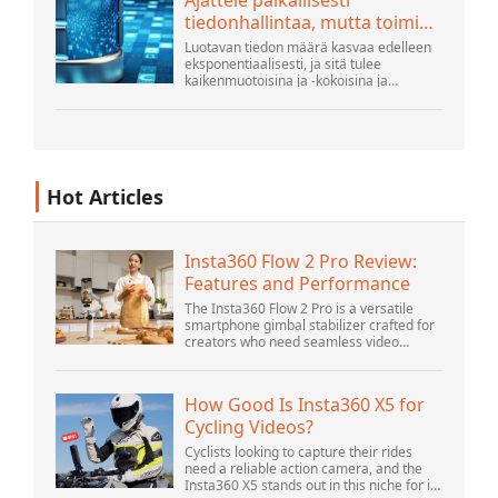
tiedonhallintaa, mutta toimi
globaalisti
Luotavan tiedon määrä kasvaa edelleen
eksponentiaalisesti, ja sitä tulee
kaikenmuotoisina ja -kokoisina ja
lukemattomista paikoista. Se on
jäsenneltyä ja - yhä enemmän -
jäsentämätöntä ja on geeni...
Hot Articles
Insta360 Flow 2 Pro Review:
Features and Performance
The Insta360 Flow 2 Pro is a versatile
smartphone gimbal stabilizer crafted for
creators who need seamless video
solutions. Positioned as a smart choice
for vlogging, live streaming, and video
calls,...
How Good Is Insta360 X5 for
Cycling Videos?
Cyclists looking to capture their rides
need a reliable action camera, and the
Insta360 X5 stands out in this niche for its