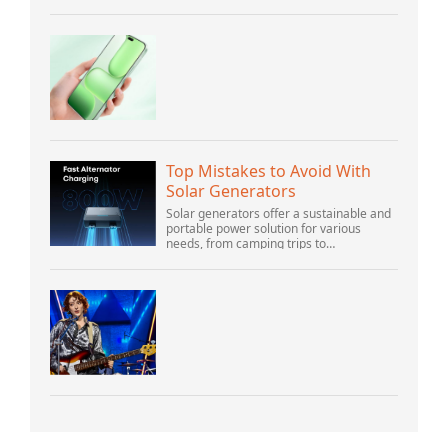
advanced features and versatility.
Offering top-of-the-line 8K 360° video ca...
Top Mistakes to Avoid With
Solar Generators
Solar generators offer a sustainable and
portable power solution for various
needs, from camping trips to
emergencies at home. As their popularity
increases, it’s vital to navigate common
pitfalls tha...