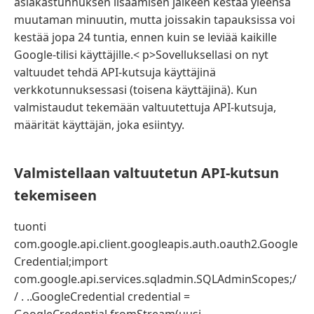
asiakastunnuksen lisäämisen jälkeen kestää yleensä
muutaman minuutin, mutta joissakin tapauksissa voi
kestää jopa 24 tuntia, ennen kuin se leviää kaikille
Google-tilisi käyttäjille.< p>Sovelluksellasi on nyt
valtuudet tehdä API-kutsuja käyttäjinä
verkkotunnuksessasi (toisena käyttäjinä). Kun
valmistaudut tekemään valtuutettuja API-kutsuja,
määrität käyttäjän, joka esiintyy.
Valmistellaan valtuutetun API-kutsun
tekemiseen
tuonti
com.google.api.client.googleapis.auth.oauth2.Google
Credential;import
com.google.api.services.sqladmin.SQLAdminScopes;/
/ . ..GoogleCredential credential =