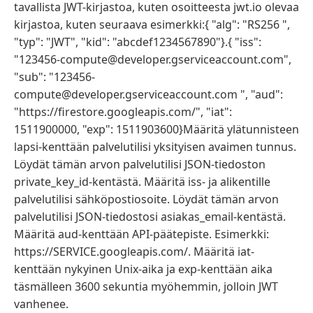
tavallista JWT-kirjastoa, kuten osoitteesta jwt.io olevaa
kirjastoa, kuten seuraava esimerkki:{ "alg": "RS256 ",
"typ": "JWT", "kid": "abcdef1234567890"}.{ "iss":
"123456-compute@developer.gserviceaccount.com",
"sub": "123456-
compute@developer.gserviceaccount.com ", "aud":
"https://firestore.googleapis.com/", "iat":
1511900000, "exp": 1511903600}Määritä ylätunnisteen
lapsi-kenttään palvelutilisi yksityisen avaimen tunnus.
Löydät tämän arvon palvelutilisi JSON-tiedoston
private_key_id-kentästä. Määritä iss- ja alikentille
palvelutilisi sähköpostiosoite. Löydät tämän arvon
palvelutilisi JSON-tiedostosi asiakas_email-kentästä.
Määritä aud-kenttään API-päätepiste. Esimerkki:
https://SERVICE.googleapis.com/. Määritä iat-
kenttään nykyinen Unix-aika ja exp-kenttään aika
täsmälleen 3600 sekuntia myöhemmin, jolloin JWT
vanhenee.