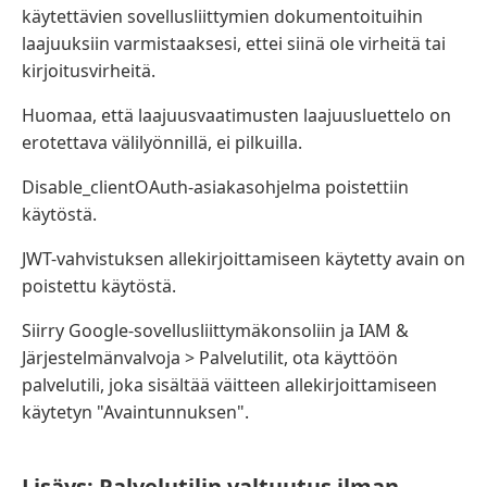
käytettävien sovellusliittymien dokumentoituihin
laajuuksiin varmistaaksesi, ettei siinä ole virheitä tai
kirjoitusvirheitä.
Huomaa, että laajuusvaatimusten laajuusluettelo on
erotettava välilyönnillä, ei pilkuilla.
Disable_clientOAuth-asiakasohjelma poistettiin
käytöstä.
JWT-vahvistuksen allekirjoittamiseen käytetty avain on
poistettu käytöstä.
Siirry Google-sovellusliittymäkonsoliin ja IAM &
Järjestelmänvalvoja > Palvelutilit, ota käyttöön
palvelutili, joka sisältää väitteen allekirjoittamiseen
käytetyn "Avaintunnuksen".
Lisäys: Palvelutilin valtuutus ilman