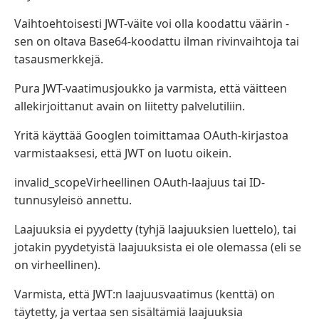
Vaihtoehtoisesti JWT-väite voi olla koodattu väärin -
sen on oltava Base64-koodattu ilman rivinvaihtoja tai
tasausmerkkejä.
Pura JWT-vaatimusjoukko ja varmista, että väitteen
allekirjoittanut avain on liitetty palvelutiliin.
Yritä käyttää Googlen toimittamaa OAuth-kirjastoa
varmistaaksesi, että JWT on luotu oikein.
invalid_scopeVirheellinen OAuth-laajuus tai ID-
tunnusyleisö annettu.
Laajuuksia ei pyydetty (tyhjä laajuuksien luettelo), tai
jotakin pyydetyistä laajuuksista ei ole olemassa (eli se
on virheellinen).
Varmista, että JWT:n laajuusvaatimus (kenttä) on
täytetty, ja vertaa sen sisältämiä laajuuksia