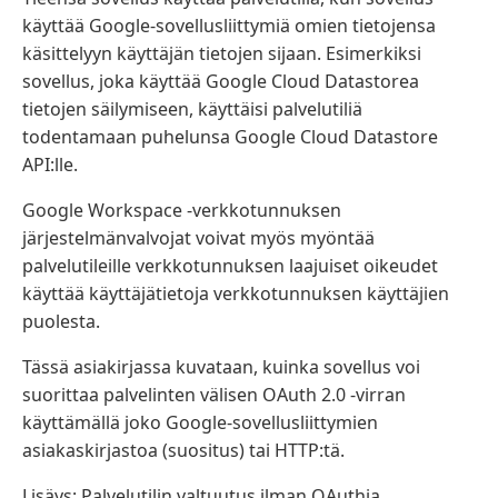
käyttää Google-sovellusliittymiä omien tietojensa
käsittelyyn käyttäjän tietojen sijaan. Esimerkiksi
sovellus, joka käyttää Google Cloud Datastorea
tietojen säilymiseen, käyttäisi palvelutiliä
todentamaan puhelunsa Google Cloud Datastore
API:lle.
Google Workspace -verkkotunnuksen
järjestelmänvalvojat voivat myös myöntää
palvelutileille verkkotunnuksen laajuiset oikeudet
käyttää käyttäjätietoja verkkotunnuksen käyttäjien
puolesta.
Tässä asiakirjassa kuvataan, kuinka sovellus voi
suorittaa palvelinten välisen OAuth 2.0 -virran
käyttämällä joko Google-sovellusliittymien
asiakaskirjastoa (suositus) tai HTTP:tä.
Lisäys: Palvelutilin valtuutus ilman OAuthia.