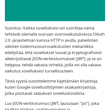
Suositus: Vaikka sovelluksesi voi suorittaa nämä
tehtävät olemalla suoraan vuorovaikutuksessa OAuth
2.0 -järjestelmän kanssa HTTP:n avulla, palvelinten
välisten todennusvuorovaikutusten mekaniikka
edellyttää, että sovellukset luovat ja kryptografisesti
allekirjoittavat JSON-verkkotunnukset (JWT), ja se on
helppoa. tehdä vakavia virheitä, joilla voi olla vakava
vaikutus sovelluksesi turvallisuuteen.
Tästä syystä suosittelemme käyttämään kirjastoja,
kuten Google-sovellusliittymien asiakaskirjastoja,
jotka poistavat salauksen sovelluskoodista.
Luo JSON-verkkotunnus (JWT, lausutaan "jot"), joka
sisältää otsikon, vaatimusjoukon ja