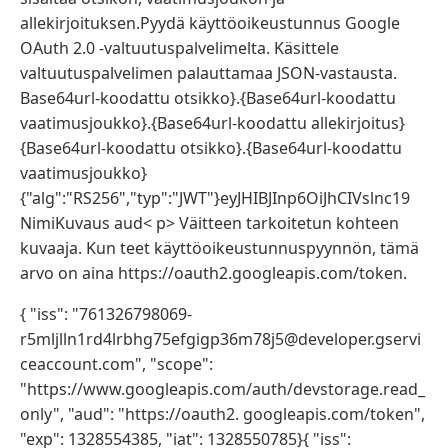
allekirjoituksen.Pyydä käyttöoikeustunnus Google
OAuth 2.0 -valtuutuspalvelimelta. Käsittele
valtuutuspalvelimen palauttamaa JSON-vastausta.
Base64url-koodattu otsikko}.{Base64url-koodattu
vaatimusjoukko}.{Base64url-koodattu allekirjoitus}
{Base64url-koodattu otsikko}.{Base64url-koodattu
vaatimusjoukko}
{"alg":"RS256","typ":"JWT"}eyJHIBJInp6OiJhCIVslnc19
NimiKuvaus aud< p> Väitteen tarkoitetun kohteen
kuvaaja. Kun teet käyttöoikeustunnuspyynnön, tämä
arvo on aina https://oauth2.googleapis.com/token.
{ "iss": "761326798069-
r5mljlln1rd4lrbhg75efgigp36m78j5@developer.gservi
ceaccount.com", "scope":
"https://www.googleapis.com/auth/devstorage.read_
only", "aud": "https://oauth2. googleapis.com/token",
"exp": 1328554385, "iat": 1328550785}{ "iss":