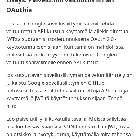
OAuthia
Joissakin Google-sovellusliittymissä voit tehdä
valtuutettuja API-kutsuja käyttämällä allekirjoitettua
JWT:tä suoraan siirtotietunnuksena OAuth 2.0 -
käyttötunnuksen sijaan. Kun tämä on mahdollista,
voit välttää verkkopyynnön tekemisen Googlen
valtuutuspalvelimelle ennen API-kutsua.
Jos kutsuttavan sovellusliittymän palvelumäärittely on
julkaistu Google-sovellusliittymien GitHub-
tietovarastossa, voit tehdä valtuutettuja API-kutsuja
käyttämällä JWT:tä käyttötunnuksen sijaan. Tehdä
niin:
Luo palvelutili yllä kuvatulla tavalla. Muista säilyttää
tiliä luodessasi saamasi JSON-tiedosto. Luo JWT, jossa
on otsikko ja hyötykuorma, käyttämällä mitä tahansa