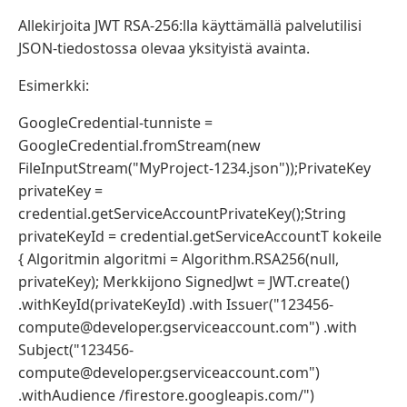
Allekirjoita JWT RSA-256:lla käyttämällä palvelutilisi
JSON-tiedostossa olevaa yksityistä avainta.
Esimerkki:
GoogleCredential-tunniste =
GoogleCredential.fromStream(new
FileInputStream("MyProject-1234.json"));PrivateKey
privateKey =
credential.getServiceAccountPrivateKey();String
privateKeyId = credential.getServiceAccountT kokeile
{ Algoritmin algoritmi = Algorithm.RSA256(null,
privateKey); Merkkijono SignedJwt = JWT.create()
.withKeyId(privateKeyId) .with Issuer("123456-
compute@developer.gserviceaccount.com") .with
Subject("123456-
compute@developer.gserviceaccount.com")
.withAudience /firestore.googleapis.com/")