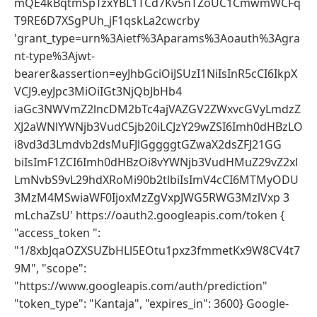
mQE4kBqtmSpTzxYBL1TCd7Kv5nTZoUC1CmwmWCFq
T9RE6D7XSgPUh_jF1qskLa2cwcrby
'grant_type=urn%3Aietf%3Aparams%3Aoauth%3Agra
nt-type%3Ajwt-
bearer&assertion=eyJhbGciOiJSUzI1NiIsInR5cCI6IkpX
VCJ9.eyJpc3MiOiIGt3NjQbJbHb4
iaGc3NWVmZ2lncDM2bTc4ajVAZGV2ZWxvcGVyLmdzZ
XJ2aWNlYWNjb3VudC5jb20iLCJzY29wZSI6Imh0dHBzLO
i8vd3d3Lmdvb2dsMuFJlGggggtGZwaX2dsZFJ21GG
biIsImF1ZCI6Imh0dHBzOi8vYWNjb3VudHMuZ29vZ2xl
LmNvbS9vL29hdXRoMi90b2tlbiIsImV4cCI6MTMyODU
3MzM4MSwiaWF0IjoxMzZgVxpJWG5RWG3MzlVxp 3
mLchaZsU' https://oauth2.googleapis.com/token {
"access_token ":
"1/8xbJqaOZXSUZbHLl5EOtu1pxz3fmmetKx9W8CV4t7
9M", "scope":
"https://www.googleapis.com/auth/prediction"
"token_type": "Kantaja", "expires_in": 3600} Google-