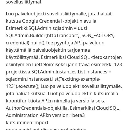
sovellusliittymät
Luo palveluobjekti sovellusliittymälle, jota haluat
kutsua Google Credential -objektin avulla.
Esimerkki:SQLAdmin sqladmin = uusi
SQLAdmin.Builder(httpTransport, JSON_FACTORY,
credential).build();Tee pyyntöjä API-palveluun
käyttämällä palveluobjektin tarjoamaa
käyttöliittymää. Esimerkiksi Cloud SQL -tietokantojen
esiintymien luetteloimiseksi jännittävä-esimerkki-123-
projektissa:SQLAdmin.Instances.List instances =
sqladmin.instances().list("exciting-example-
123").execute(); Luo palveluobjekti sovellusliittymälle,
jota haluat kutsua. Luot palveluobjektin kutsumalla
koontifunktiota API:n nimellä ja versiolla sekä
AuthorCredentials-objektilla. Esimerkiksi Cloud SQL
Administration API:n version 1beta3
kutsuminen:import
googleapiclient.discoverysqladmin =