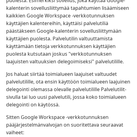
puolesta. Esimerkiksi sovellus, joka käyttää Google-
kalenterin sovellusliittymää tapahtumien lisäämiseen
kaikkien Google Workspace -verkkotunnuksen
käyttäjien kalentereihin, käyttäisi palvelutiliä
päästäkseen Google-kalenterin sovellusliittymään
käyttäjien puolesta. Palvelutilin valtuuttamista
käyttämään tietoja verkkotunnuksen käyttäjien
puolesta kutsutaan joskus "verkkotunnuksen
laajuisten valtuuksien delegoimiseksi" palvelutilille.
Jos haluat siirtää toimialueen laajuiset valtuudet
palvelutilille, ota ensin käyttöön toimialueen laajuinen
delegointi olemassa olevalle palvelutilille Palvelutilit-
sivulla tai luo uusi palvelutili, jossa koko toimialueen
delegointi on käytössä.
Sitten Google Workspace -verkkotunnuksen
pääjärjestelmänvalvojan on suoritettava seuraavat
vaiheet: