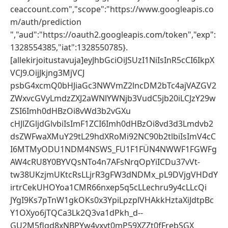
ceaccount.com","scope":"https://www.googleapis.co
m/auth/prediction
","aud":"https://oauth2.googleapis.com/token","exp":
1328554385,"iat":1328550785}.
[allekirjoitustavuja]eyJhbGciOiJSUzI1NiIsInR5cCI6IkpX
VCJ9.OijJkjng3MjVCJ
psbG4xcmQ0bHJiaGc3NWVmZ2lncDM2bTc4ajVAZGV2
ZWxvcGVyLmdzZXJ2aWNlYWNjb3VudC5jb20iLCJzY29w
ZSI6Imh0dHBzOi8vWd3b2vGXu
cHJlZGljdGlvbiIsImF1ZCI6Imh0dHBzOi8vd3d3Lmdvb2
dsZWFwaXMuY29tL29hdXRoMi92NC90b2tlbiIsImV4cC
I6MTMyODU1NDM4NSWS_FU1F1FÜN4NWWF1FGWFg
AW4cRU8Y0BYVQsNTo4n7AFsNrqOpYiICDu37vVt-
tw38UKzjmUKtcRsLLjrR3gFW3dNDMx_pL9DVjgVHDdY
irtrCekUHOYoa1CMR66nxep5q5cLLechru9y4cLLcQi
JYgI9Ks7pTnW1gkOKs0x3YpiLpzplVHAkkHztaXiJdtpBc
Y1OXyo6jTQCa3Lk2Q3va1dPkh_d--
GU2M5flgd8xNBPYw4vxyt0mP59XZZt0fFrebSGX