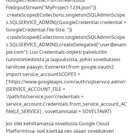
GoogleCredential.fromStream(uusi
FileInputStream("MyProject-1234.json"))
.createScoped(Collections.singleton(SQLAdminScope
s.SQLSERVICE_ADMIN));GoogleCredential credential =
GoogleCredential.File-Stre. "))
.createScoped(Collections.singleton(SQLAdminScope
s.SQLSERVICE_ADMIN)).createDelegated("user@exam
ple.com"); Luo Credentials-objekti palvelutilin
tunnistetiedoista ja laajuuksista, joihin sovelluksesi
tarvitsee pääsyn. Esimerkki:from google.oauth2
import service_accountSCOPES =
['https://www.googleapis.com/auth/sqlservice.admin'
]SERVICE_ACCOUNT_FILE =
'/path/to/service.json'credentials =
service_account.Credentials.from_service_account_AC
file(LE_SERVICE) , soveltamisalat = SOVELTAVAT)
Jos olet kehittämässä sovellusta Google Cloud
Platformissa, voit käyttää sen sijaan sovelluksen