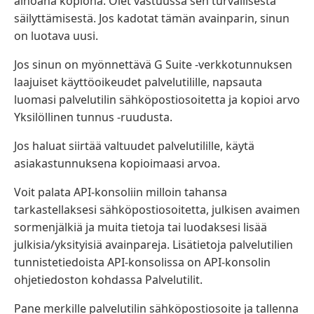
ainoana kopiona. Olet vastuussa sen turvallisesta
säilyttämisestä. Jos kadotat tämän avainparin, sinun
on luotava uusi.
Jos sinun on myönnettävä G Suite ‑verkkotunnuksen
laajuiset käyttöoikeudet palvelutilille, napsauta
luomasi palvelutilin sähköpostiosoitetta ja kopioi arvo
Yksilöllinen tunnus -ruudusta.
Jos haluat siirtää valtuudet palvelutilille, käytä
asiakastunnuksena kopioimaasi arvoa.
Voit palata API-konsoliin milloin tahansa
tarkastellaksesi sähköpostiosoitetta, julkisen avaimen
sormenjälkiä ja muita tietoja tai luodaksesi lisää
julkisia/yksityisiä avainpareja. Lisätietoja palvelutilien
tunnistetiedoista API-konsolissa on API-konsolin
ohjetiedoston kohdassa Palvelutilit.
Pane merkille palvelutilin sähköpostiosoite ja tallenna