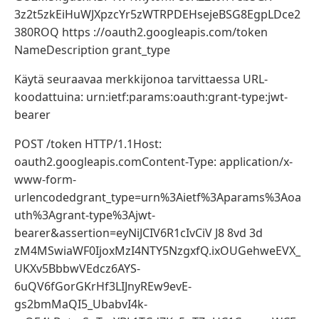
3z2t5zkEiHuWJXpzcYr5zWTRPDEHsejeBSG8EgpLDce2
380ROQ https ://oauth2.googleapis.com/token
NameDescription grant_type
Käytä seuraavaa merkkijonoa tarvittaessa URL-
koodattuina: urn:ietf:params:oauth:grant-type:jwt-
bearer
POST /token HTTP/1.1Host:
oauth2.googleapis.comContent-Type: application/x-
www-form-
urlencodedgrant_type=urn%3Aietf%3Aparams%3Aoa
uth%3Agrant-type%3Ajwt-
bearer&assertion=eyNiJCIV6R1cIvCiV J8 8vd 3d
zM4MSwiaWF0IjoxMzI4NTY5NzgxfQ.ixOUGehweEVX_
UKXv5BbbwVEdcz6AYS-
6uQV6fGorGKrHf3LIJnyREw9evE-
gs2bmMaQI5_UbabvI4k-