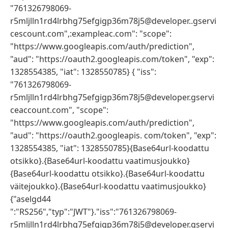
"761326798069-
r5mljlln1rd4lrbhg75efgigp36m78j5@developer..gservi
cescount.com",:exampleac.com": "scope":
"https://www.googleapis.com/auth/prediction",
"aud": "https://oauth2.googleapis.com/token", "exp":
1328554385, "iat": 1328550785} { "iss":
"761326798069-
r5mljlln1rd4lrbhg75efgigp36m78j5@developer.gservi
ceaccount.com", "scope":
"https://www.googleapis.com/auth/prediction",
"aud": "https://oauth2.googleapis. com/token", "exp":
1328554385, "iat": 1328550785}{Base64url-koodattu
otsikko}.{Base64url-koodattu vaatimusjoukko}
{Base64url-koodattu otsikko}.{Base64url-koodattu
väitejoukko}.{Base64url-koodattu vaatimusjoukko}
{"aselgd44
":"RS256","typ":"JWT"}."iss":"761326798069-
r5mljlln1rd4lrbhg75efgigp36m78j5@developer.gservi