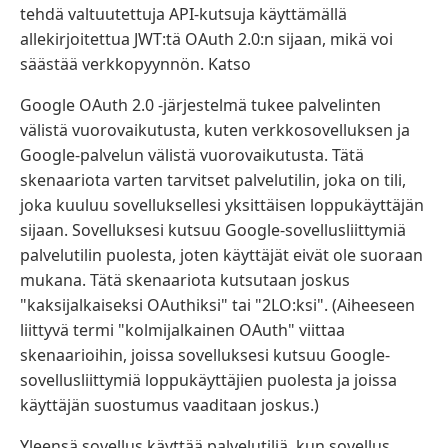
tehdä valtuutettuja API-kutsuja käyttämällä
allekirjoitettua JWT:tä OAuth 2.0:n sijaan, mikä voi
säästää verkkopyynnön. Katso
Google OAuth 2.0 -järjestelmä tukee palvelinten
välistä vuorovaikutusta, kuten verkkosovelluksen ja
Google-palvelun välistä vuorovaikutusta. Tätä
skenaariota varten tarvitset palvelutilin, joka on tili,
joka kuuluu sovelluksellesi yksittäisen loppukäyttäjän
sijaan. Sovelluksesi kutsuu Google-sovellusliittymiä
palvelutilin puolesta, joten käyttäjät eivät ole suoraan
mukana. Tätä skenaariota kutsutaan joskus
"kaksijalkaiseksi OAuthiksi" tai "2LO:ksi". (Aiheeseen
liittyvä termi "kolmijalkainen OAuth" viittaa
skenaarioihin, joissa sovelluksesi kutsuu Google-
sovellusliittymiä loppukäyttäjien puolesta ja joissa
käyttäjän suostumus vaaditaan joskus.)
Yleensä sovellus käyttää palvelutiliä, kun sovellus