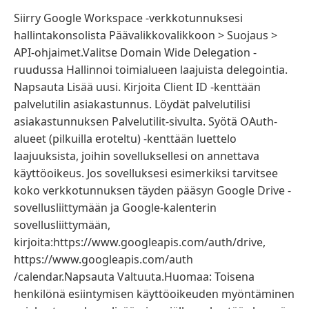
Siirry Google Workspace -verkkotunnuksesi
hallintakonsolista Päävalikkovalikkoon > Suojaus >
API-ohjaimet.Valitse Domain Wide Delegation -
ruudussa Hallinnoi toimialueen laajuista delegointia.
Napsauta Lisää uusi. Kirjoita Client ID -kenttään
palvelutilin asiakastunnus. Löydät palvelutilisi
asiakastunnuksen Palvelutilit-sivulta. Syötä OAuth-
alueet (pilkuilla eroteltu) -kenttään luettelo
laajuuksista, joihin sovelluksellesi on annettava
käyttöoikeus. Jos sovelluksesi esimerkiksi tarvitsee
koko verkkotunnuksen täyden pääsyn Google Drive -
sovellusliittymään ja Google-kalenterin
sovellusliittymään,
kirjoita:https://www.googleapis.com/auth/drive,
https://www.googleapis.com/auth
/calendar.Napsauta Valtuuta.Huomaa: Toisena
henkilönä esiintymisen käyttöoikeuden myöntäminen