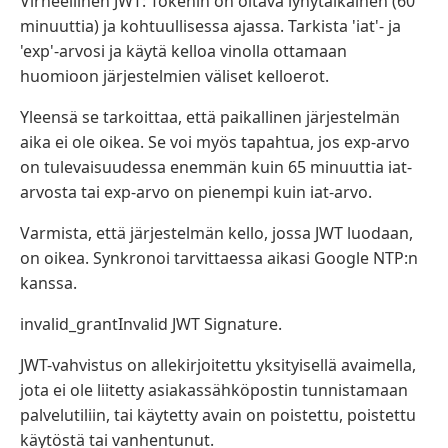
Virheellinen JWT: Tokenin on oltava lyhytaikainen (60
minuuttia) ja kohtuullisessa ajassa. Tarkista 'iat'- ja
'exp'-arvosi ja käytä kelloa vinolla ottamaan
huomioon järjestelmien väliset kelloerot.
Yleensä se tarkoittaa, että paikallinen järjestelmän
aika ei ole oikea. Se voi myös tapahtua, jos exp-arvo
on tulevaisuudessa enemmän kuin 65 minuuttia iat-
arvosta tai exp-arvo on pienempi kuin iat-arvo.
Varmista, että järjestelmän kello, jossa JWT luodaan,
on oikea. Synkronoi tarvittaessa aikasi Google NTP:n
kanssa.
invalid_grantInvalid JWT Signature.
JWT-vahvistus on allekirjoitettu yksityisellä avaimella,
jota ei ole liitetty asiakassähköpostin tunnistamaan
palvelutiliin, tai käytetty avain on poistettu, poistettu
käytöstä tai vanhentunut.