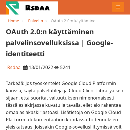
MENU
Home
Palvelin
OAuth 2.0:n käyttäminen
palvelinsovelluksissa |
OAuth 2.0:n käyttäminen
Google-identiteetti
palvelinsovelluksissa | Google-
identiteetti
Rsdaa
13/01/2022
5241
Tärkeää: Jos työskentelet Google Cloud Platformin
kanssa, käytä palvelutilejä ja Cloud Client Librarya sen
sijaan, että suoritat valtuutuksen nimenomaisesti
tässä asiakirjassa kuvatulla tavalla, ellet aio rakentaa
omaa asiakaskirjastoasi. Lisätietoja on Google Cloud
Platform -dokumentaation kohdassa Todennuksen
yleiskatsaus. Joissakin Google-sovellusliittymissä voit