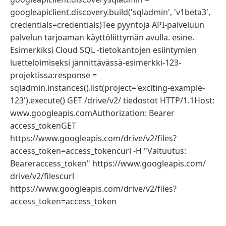
googleapiclient.discovery.build('sqladmin', 'v1beta3',
credentials=credentials)Tee pyyntöjä API-palveluun
palvelun tarjoaman käyttöliittymän avulla. esine.
Esimerkiksi Cloud SQL -tietokantojen esiintymien
luetteloimiseksi jännittävässä-esimerkki-123-
projektissa:response =
sqladmin.instances().list(project='exciting-example-
123').execute() GET /drive/v2/ tiedostot HTTP/1.1Host:
www.googleapis.comAuthorization: Bearer
access_tokenGET
https://www.googleapis.com/drive/v2/files?
access_token=access_tokencurl -H "Valtuutus:
Beareraccess_token" https://www.googleapis.com/
drive/v2/filescurl
https://www.googleapis.com/drive/v2/files?
access_token=access_token