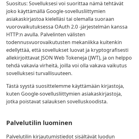
Suositus: Sovelluksesi voi suorittaa nämä tehtävät
joko käyttämällä Google-sovellusliittymien
asiakaskirjastoa kielelläsi tai olemalla suoraan
vuorovaikutuksessa OAuth 2.0 -järjestelmän kanssa
HTTP:n avulla. Palvelinten välisten
todennusvuorovaikutusten mekaniikka kuitenkin
edellyttää, että sovellukset luovat ja kryptografisesti
allekirjoittavat JSON Web Tokeneja (JWT), ja on helppo
tehdä vakavia virheitä, joilla voi olla vakava vaikutus
sovelluksesi turvallisuuteen.
Tästä syystä suosittelemme käyttämään kirjastoja,
kuten Google-sovellusliittymien asiakaskirjastoja,
jotka poistavat salauksen sovelluskoodista.
Palvelutilin luominen
Palvelutilin kirjautumistiedot sisältävät luodun