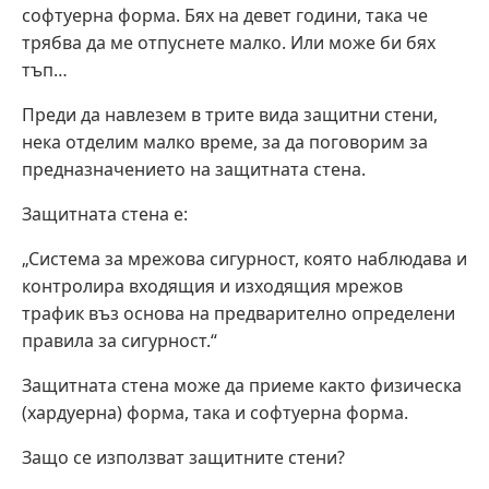
софтуерна форма. Бях на девет години, така че
трябва да ме отпуснете малко. Или може би бях
тъп…
Преди да навлезем в трите вида защитни стени,
нека отделим малко време, за да поговорим за
предназначението на защитната стена.
Защитната стена е:
„Система за мрежова сигурност, която наблюдава и
контролира входящия и изходящия мрежов
трафик въз основа на предварително определени
правила за сигурност.“
Защитната стена може да приеме както физическа
(хардуерна) форма, така и софтуерна форма.
Защо се използват защитните стени?