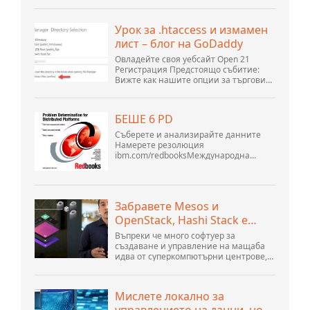
home premium service pack 2, опитвам
OpenOffice
се да настроя връзка към MySQL база
данни версия 5.1. Стартирах базата
Урок за .htaccess и измамен
данни openOffice.org 3. .
лист – блог на GoDaddy
Овладейте своя уебсайт Open 21
Регистрация Предстоящо събитие:
Вижте как нашите опции за търговия
могат да помогнат на вашия бизнес
да се адаптира към променящия се
пейзаж на GoDaddy Open 2021 на 28
БЕШЕ 6 PD
септември. Добре дошли в нашите
.htacces...
Съберете и анализирайте данните
Намерете резолюция
ibm.com/redbooksМеждународна
организация за техническа
поддръжка WebSphere Application
Server V6 Определяне на проблеми за
разпределени платформи Ноември
Забравете Mesos и
2005 г. SG2...
OpenStack, Hashi Stack е
новата следваща платформа
Въпреки че много софтуер за
създаване и управление на мащаба
идва от суперкомпютърни центрове,
хиперразмери и най-големите
създатели на публични облаци, все
още има много иновации, направени
Мислете локално за
от хората...
управлението на данни, но