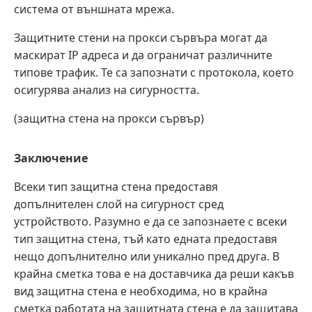
система от външната мрежа.
Защитните стени на прокси сървъра могат да
маскират IP адреса и да ограничат различните
типове трафик. Те са запознати с протокола, което
осигурява анализ на сигурността.
(защитна стена на прокси сървър)
Заключение
Всеки тип защитна стена предоставя
допълнителен слой на сигурност сред
устройството. Разумно е да се запознаете с всеки
тип защитна стена, тъй като едната предоставя
нещо допълнително или уникално пред друга. В
крайна сметка това е на доставчика да реши какъв
вид защитна стена е необходима, но в крайна
сметка работата на защитната стена е да защитава