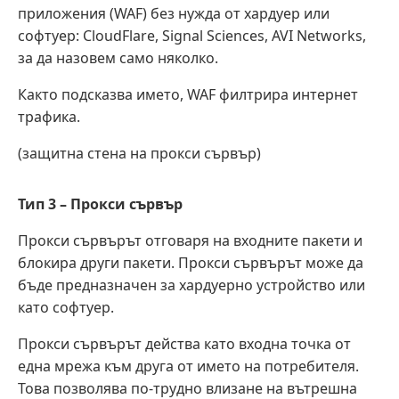
приложения (WAF) без нужда от хардуер или
софтуер: CloudFlare, Signal Sciences, AVI Networks,
за да назовем само няколко.
Както подсказва името, WAF филтрира интернет
трафика.
(защитна стена на прокси сървър)
Тип 3 – Прокси сървър
Прокси сървърът отговаря на входните пакети и
блокира други пакети. Прокси сървърът може да
бъде предназначен за хардуерно устройство или
като софтуер.
Прокси сървърът действа като входна точка от
една мрежа към друга от името на потребителя.
Това позволява по-трудно влизане на вътрешна