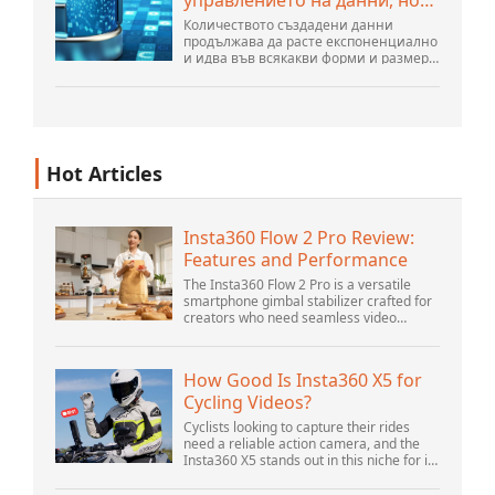
действайте глобално
Количеството създадени данни
продължава да расте експоненциално
и идва във всякакви форми и размери
и от безброй места. Той е
структуриран и – все повече –
неструктуриран и е ген...
Hot Articles
Insta360 Flow 2 Pro Review:
Features and Performance
The Insta360 Flow 2 Pro is a versatile
smartphone gimbal stabilizer crafted for
creators who need seamless video
solutions. Positioned as a smart choice
for vlogging, live streaming, and video
calls,...
How Good Is Insta360 X5 for
Cycling Videos?
Cyclists looking to capture their rides
need a reliable action camera, and the
Insta360 X5 stands out in this niche for its
advanced features and versatility.
Offering top-of-the-line 8K 360° video ca...