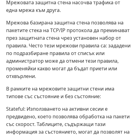
Мрежовата защитна стена насочва трафика от
една мрежа към друга.
Мрежова базирана защитна стена позволява на
пакетите стека на TCP/IP протокола да преминават
през защитната стена чрез установен набор от
правила. Често тези мрежови правила са: зададени
по подразбиране правила от списък или
администратор може да отмени тези правила,
променяйки какво могат да бъдат приети или
отхвърлени.
В рамките на мрежовите защитни стени има
типове със състояние и без състояние:
Stateful: Използването на активни сесии е
предвидено, което позволява обработка на пакети
със скорост. Таблиците, съдържащи тази
информация за състоянието, могат да позволят на