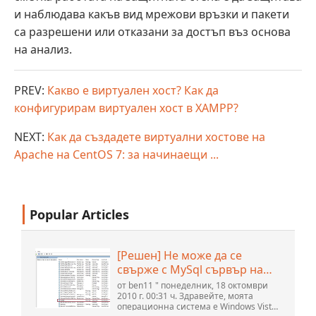
и наблюдава какъв вид мрежови връзки и пакети
са разрешени или отказани за достъп въз основа
на анализ.
PREV:
Какво е виртуален хост? Как да
конфигурирам виртуален хост в XAMPP?
NEXT:
Как да създадете виртуални хостове на
Apache на CentOS 7: за начинаещи ...
Popular Articles
[Решен] Не може да се
свърже с MySql сървър на
localhost (10061) (Вижте
от ben11 " понеделник, 18 октомври
темата) * Форум на
2010 г. 00:31 ч. Здравейте, моята
операционна система е Windows Vista
общността на Apache