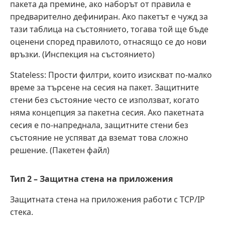
пакета да премине, ако наборът от правила е
предварително дефиниран. Ако пакетът е чужд за
тази таблица на състоянието, тогава той ще бъде
оценени според правилото, отнасящо се до нови
връзки. (Инспекция на състоянието)
Stateless: Прости филтри, които изискват по-малко
време за търсене на сесия на пакет. Защитните
стени без състояние често се използват, когато
няма концепция за пакетна сесия. Ако пакетната
сесия е по-напреднала, защитните стени без
състояние не успяват да вземат това сложно
решение. (Пакетен файл)
Тип 2 – Защитна стена на приложения
Защитната стена на приложения работи с TCP/IP
стека.