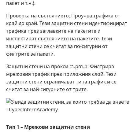
пакет и т.н.).
Проверка на състоянието: Проучва трафика от
край до край. Тези защитни стени идентифицират
трафика през заглавките на пакетите и
инспектират състоянието на пакетите. Тези
защитни стени се считат за по-сигурни от
филтрите за пакети.
Защитни стени на прокси сървър: Филтрира
мрежовия трафик през приложния слой. Тези
защитни стени ограничават типа трафик и се
считат за най-сигурните от трите.
Тип 1 – Мрежови защитни стени