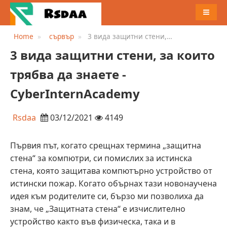
MENU
Home
сървър
3 вида защитни стени,
за които трябва да знаете -
3 вида защитни стени, за които
CyberInternAcademy
трябва да знаете -
CyberInternAcademy
Rsdaa
03/12/2021
4149
Първия път, когато срещнах термина „защитна
стена“ за компютри, си помислих за истинска
стена, която защитава компютърно устройство от
истински пожар. Когато обърнах тази новонаучена
идея към родителите си, бързо ми позволиха да
знам, че „Защитната стена“ е изчислително
устройство както във физическа, така и в