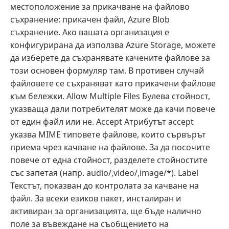
местоположение за прикачване на файлово
съхранение: прикачен файл, Azure Blob
съхранение. Ако вашата организация е
конфигурирана да използва Azure Storage, можете
да изберете да съхранявате качените файлове за
този основен формуляр там. В противен случай
файловете се съхраняват като прикачени файлове
към бележки. Allow Multiple Files Булева стойност,
указваща дали потребителят може да качи повече
от един файл или не. Accept Атрибутът accept
указва MIME типовете файлове, които сървърът
приема чрез качване на файлове. За да посочите
повече от една стойност, разделете стойностите
със запетая (напр. audio/,video/,image/*). Label
Текстът, показван до контролата за качване на
файл. За всеки езиков пакет, инсталиран и
активиран за организацията, ще бъде налично
поле за въвеждане на съобщението на