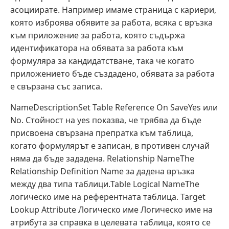
асоциирате. Например имаме страница с кариери,
която изброява обявите за работа, всяка с връзка
към приложение за работа, която съдържа
идентификатора на обявата за работа към
формуляра за кандидатстване, така че когато
приложението бъде създадено, обявата за работа
е свързана със записа.
NameDescriptionSet Table Reference On SaveYes или
No. Стойност на yes показва, че трябва да бъде
присвоена свързана препратка към таблица,
когато формулярът е записан, в противен случай
няма да бъде зададена. Relationship NameThe
Relationship Definition Name за дадена връзка
между два типа таблици.Table Logical NameThe
логическо име на референтната таблица. Target
Lookup Attribute Логическо име Логическо име на
атрибута за справка в целевата таблица, която се