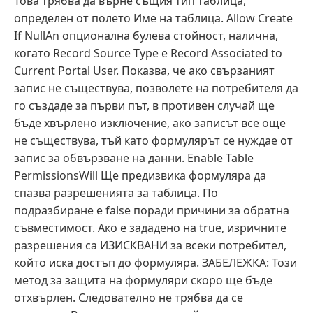
Това трябва да върне същия тип таблица,
определен от полето Име на таблица. Allow Create
If NullAn опционална булева стойност, налична,
когато Record Source Type е Record Associated to
Current Portal User. Показва, че ако свързаният
запис не съществува, позволете на потребителя да
го създаде за първи път, в противен случай ще
бъде хвърлено изключение, ако записът все още
не съществува, тъй като формулярът се нуждае от
запис за обвързване на данни. Enable Table
PermissionsWill Ще предизвика формуляра да
спазва разрешенията за таблица. По
подразбиране е false поради причини за обратна
съвместимост. Ако е зададено на true, изричните
разрешения са ИЗИСКВАНИ за всеки потребител,
който иска достъп до формуляра. ЗАБЕЛЕЖКА: Този
метод за защита на формуляри скоро ще бъде
отхвърлен. Следователно не трябва да се