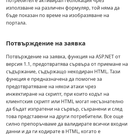
потребител е активирал геолокация чрез
използване на различен формуляр, той няма да
бъде показан по време на изобразяване на
портала.
Потвърждение на заявка
Потвърждение на заявка, функция на ASP.NET от
версия 1.1, предотвратява сървъра от приемане на
съдържание, съдържащо некодиран HTML. Тази
функция е предназначена да помогне за
предотвратяване на някои атаки чрез
инжектиране на скрипт, при които кодът на
клиентския скрипт или HTML могат несъзнателно
да бъдат изпратени на сървър, съхранени и след
това представени на други потребители. Все още
силно препоръчваме да валидирате всички входни
данни и да ги кодирате в HTML, когато е