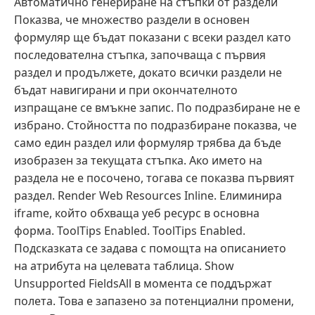
Автоматично генериране на стъпки от раздели
Показва, че множество раздели в основен
формуляр ще бъдат показани с всеки раздел като
последователна стъпка, започваща с първия
раздел и продължете, докато всички раздели не
бъдат навигирани и при окончателното
изпращане се вмъкне запис. По подразбиране не е
избрано. Стойността по подразбиране показва, че
само един раздел или формуляр трябва да бъде
изобразен за текущата стъпка. Ако името на
раздела не е посочено, тогава се показва първият
раздел. Render Web Resources Inline. Елиминира
iframe, който обхваща уеб ресурс в основна
форма. ToolTips Enabled. ToolTips Enabled.
Подсказката се задава с помощта на описанието
на атрибута на целевата таблица. Show
Unsupported FieldsAll в момента се поддържат
полета. Това е запазено за потенциални промени,