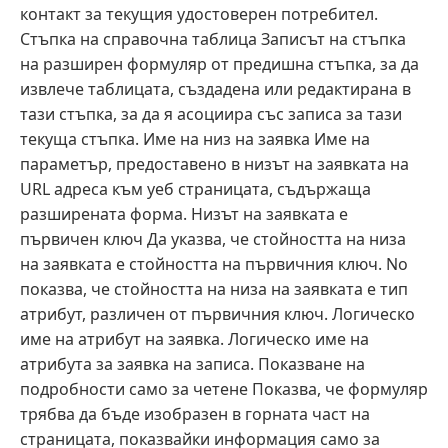
контакт за текущия удостоверен потребител.
Стъпка на справочна таблица Записът на стъпка
на разширен формуляр от предишна стъпка, за да
извлече таблицата, създадена или редактирана в
тази стъпка, за да я асоциира със записа за тази
текуща стъпка. Име на низ на заявка Име на
параметър, предоставено в низът на заявката на
URL адреса към уеб страницата, съдържаща
разширената форма. Низът на заявката е
първичен ключ Да указва, че стойността на низа
на заявката е стойността на първичния ключ. No
показва, че стойността на низа на заявката е тип
атрибут, различен от първичния ключ. Логическо
име на атрибут на заявка. Логическо име на
атрибута за заявка на записа. Показване на
подробности само за четене Показва, че формуляр
трябва да бъде изобразен в горната част на
страницата, показвайки информация само за