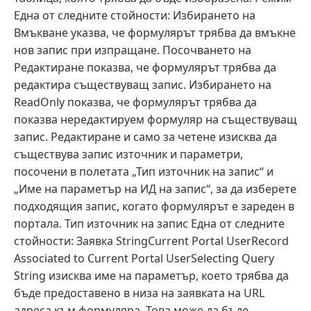
Една от следните стойности: Избирането на
Вмъкване указва, че формулярът трябва да вмъкне
нов запис при изпращане. Посочването на
Редактиране показва, че формулярът трябва да
редактира съществуващ запис. Избирането на
ReadOnly показва, че формулярът трябва да
показва нередактируем формуляр на съществуващ
запис. Редактиране и само за четене изисква да
съществува запис източник и параметри,
посочени в полетата „Тип източник на запис“ и
„Име на параметър на ИД на запис“, за да изберете
подходящия запис, когато формулярът е зареден в
портала. Тип източник на запис Една от следните
стойности: Заявка StringCurrent Portal UserRecord
Associated to Current Portal UserSelecting Query
String изисква име на параметър, което трябва да
бъде предоставено в низа на заявката на URL
адреса към формуляра. Това може да бъде