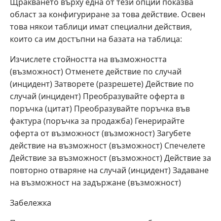
Щракването върху една от тези опции показва
област за конфигуриране за това действие. Освен
това някои таблици имат специални действия,
които са им достъпни на базата на таблица:
Изчислете стойността на възможността
(възможност) Отменете действие по случай
(инцидент) Затворете (разрешете) Действие по
случай (инцидент) Преобразувайте оферта в
поръчка (цитат) Преобразувайте поръчка във
фактура (поръчка за продажба) Генерирайте
оферта от възможност (възможност) Загубете
действие на възможност (възможност) Спечелете
Действие за възможност (възможност) Действие за
повторно отваряне на случай (инцидент) Задаване
на възможност на задържане (възможност)
Забележка