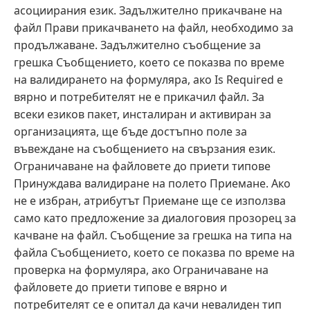
асоциирания език. Задължително прикачване на
файл Прави прикачването на файл, необходимо за
продължаване. Задължително съобщение за
грешка Съобщението, което се показва по време
на валидирането на формуляра, ако Is Required е
вярно и потребителят не е прикачил файл. За
всеки езиков пакет, инсталиран и активиран за
организацията, ще бъде достъпно поле за
въвеждане на съобщението на свързания език.
Ограничаване на файловете до приети типове
Принуждава валидиране на полето Приемане. Ако
не е избран, атрибутът Приемане ще се използва
само като предложение за диалоговия прозорец за
качване на файл. Съобщение за грешка на типа на
файла Съобщението, което се показва по време на
проверка на формуляра, ако Ограничаване на
файловете до приети типове е вярно и
потребителят се е опитал да качи невалиден тип