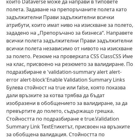
които Dataverse може да направи в типовете
полета. Задаване на препоръчаните полета като
задължителни Прави задължителни всички
атрибути, които имат ниво на изискване за полето,
зададено на „Препоръчано за бизнеса“. Направете
всички полета задължителни Прави задължителни
всички полета независимо от нивото на изискване
за полето. Резюме на проверката CSS ClassCSS Име
на клас, присвоено на резюмето за валидиране. По
подразбиране е 'validation-summary alert alert-
error alert-block'Enable Validation Summary Links
Булева стойност на true или false, която показва
дали връзките за котва трябва да бъдат
изобразени в обобщението за валидиране, за да
превъртите до полето, съдържащо грешка.
Стойността по подразбиране е true.Validation
Summary Link TextЕтикетът, присвоен на връзките
за обобщена валидация. Стойността по