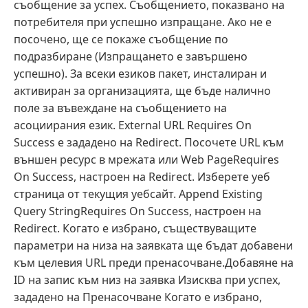
съобщение за успех. Съобщението, показвано на
потребителя при успешно изпращане. Ако не е
посочено, ще се покаже съобщение по
подразбиране (Изпращането е завършено
успешно). За всеки езиков пакет, инсталиран и
активиран за организацията, ще бъде налично
поле за въвеждане на съобщението на
асоциирания език. External URL Requires On
Success е зададено на Redirect. Посочете URL към
външен ресурс в мрежата или Web PageRequires
On Success, настроен на Redirect. Изберете уеб
страница от текущия уебсайт. Append Existing
Query StringRequires On Success, настроен на
Redirect. Когато е избрано, съществуващите
параметри на низа на заявката ще бъдат добавени
към целевия URL преди пренасочване.Добавяне на
ID на запис към низ на заявка Изисква при успех,
зададено на Пренасочване Когато е избрано,