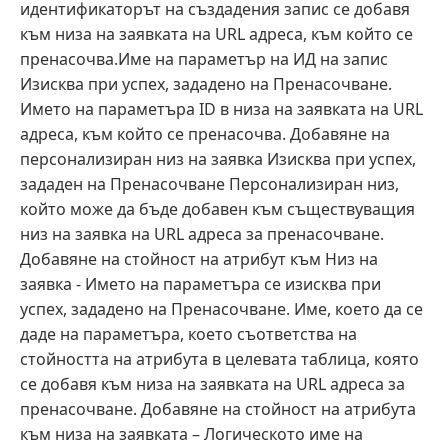
идентификаторът на създадения запис се добавя
към низа на заявката на URL адреса, към който се
пренасочва.Име на параметър на ИД на запис
Изисква при успех, зададено на Пренасочване.
Името на параметъра ID в низа на заявката на URL
адреса, към който се пренасочва. Добавяне на
персонализиран низ на заявка Изисква при успех,
зададен на Пренасочване Персонализиран низ,
който може да бъде добавен към съществуващия
низ на заявка на URL адреса за пренасочване.
Добавяне на стойност на атрибут към Низ на
заявка - Името на параметъра се изисква при
успех, зададено на Пренасочване. Име, което да се
даде на параметъра, което съответства на
стойността на атрибута в целевата таблица, която
се добавя към низа на заявката на URL адреса за
пренасочване. Добавяне на стойност на атрибута
към низа на заявката – Логическото име на