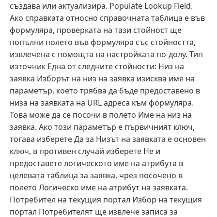
създава или актуализира. Populate Lookup Field.
Ако справката относно справочната таблица е във
формуляра, проверката на тази стойност ще
попълни полето във формуляра със стойността,
извлечена с помощта на настройката по-долу. Тип
източник Една от следните стойности: Низ на
заявка Изборът на низ на заявка изисква име на
параметър, което трябва да бъде предоставено в
низа на заявката на URL адреса към формуляра.
Това може да се посочи в полето Име на низ на
заявка. Ако този параметър е първичният ключ,
тогава изберете Да за Низът на заявката е основен
ключ, в противен случай изберете Не и
предоставете логическото име на атрибута в
целевата таблица за заявка, чрез посочено в
полето Логическо име на атрибут на заявката.
Потребител на текущия портал Избор на текущия
портал Потребителят ще извлече записа за