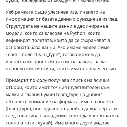
буква, последвана от между 4 и 7 малки букви."
Уеб рамката също улеснява извличането на
информация от базата данни с функция за изглед.
Структурата на нашите данни е дефинирана в
модели, които са класове на Python, които
дефинират полетата, които да се съхраняват в
основната база данни. Ако имаме модел с име
Team с поле "team_type", тогава можем да
използваме прост синтаксис на заявка, за да
върнем всички екипи, които имат определен тип.
Примерът по-долу получава списък на всички
отбори, които имат точния (чувствителен към
малки и главни букви) team_type на „junior“ —
обърнете внимание на формата: име на полето
(team_type), последвано от двойна долна черта, и
след това типа съвпадение, което да използвате (в
точно в този случай). Има много други видове