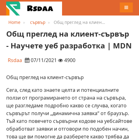
MENU
Home
сървър
Общ преглед на клиент-
сървър - Научете уеб
Общ преглед на клиент-сървър
разработка | MDN
- Научете уеб разработка | MDN
Rsdaa
07/11/2021
4900
Общ преглед на клиент-сървър
Сега, след като знаете целта и потенциалните
ползи от програмирането от страна на сървъра,
ще разгледаме подробно какво се случва, когато
сървърът получи „динамична заявка“ от браузър.
Тъй като повечето сървърни кодове на уебсайтове
обработват заявки и отговори по подобен начин,
това ще ви помогне да разберете какво трябва да