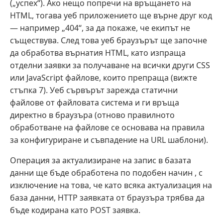
(„успех“). Ако нещо попречи на връщането на
HTML, тогава уеб приложението ще върне друг код
— например „404“, за да покаже, че екипът не
съществува. След това уеб браузърът ще започне
да обработва върнатия HTML, като изпраща
отделни заявки за получаване на всички други CSS
или JavaScript файлове, които препраща (вижте
стъпка 7). Уеб сървърът зарежда статични
файлове от файловата система и ги връща
директно в браузъра (отново правилното
обработване на файлове се основава на правила
за конфигуриране и съвпадение на URL шаблони).
Операция за актуализиране на запис в базата
данни ще бъде обработена по подобен начин , с
изключение на това, че като всяка актуализация на
база данни, HTTP заявката от браузъра трябва да
бъде кодирана като POST заявка.