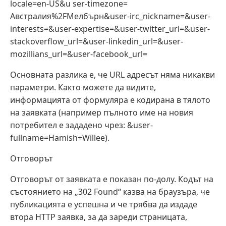
locale=en-US&u ser-timezone=
Австралия%2FМелбърн&user-irc_nickname=&user-
interests=&user-expertise=&user-twitter_url=&user-
stackoverflow_url=&user-linkedin_url=&user-
mozillians_url=&user-facebook_url=
Основната разлика е, че URL адресът няма никакви
параметри. Както можете да видите,
информацията от формуляра е кодирана в тялото
на заявката (например пълното име на новия
потребител е зададено чрез: &user-
fullname=Hamish+Willee).
Отговорът
Отговорът от заявката е показан по-долу. Кодът на
състоянието на „302 Found“ казва на браузъра, че
публикацията е успешна и че трябва да издаде
втора HTTP заявка, за да зареди страницата,