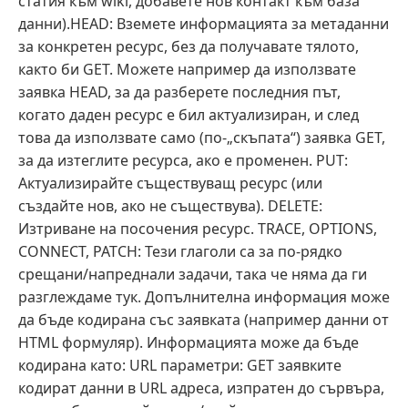
статия към wiki, добавете нов контакт към база
данни).HEAD: Вземете информацията за метаданни
за конкретен ресурс, без да получавате тялото,
както би GET. Можете например да използвате
заявка HEAD, за да разберете последния път,
когато даден ресурс е бил актуализиран, и след
това да използвате само (по-„скъпата“) заявка GET,
за да изтеглите ресурса, ако е променен. PUT:
Актуализирайте съществуващ ресурс (или
създайте нов, ако не съществува). DELETE:
Изтриване на посочения ресурс. TRACE, OPTIONS,
CONNECT, PATCH: Тези глаголи са за по-рядко
срещани/напреднали задачи, така че няма да ги
разглеждаме тук. Допълнителна информация може
да бъде кодирана със заявката (например данни от
HTML формуляр). Информацията може да бъде
кодирана като: URL параметри: GET заявките
кодират данни в URL адреса, изпратен до сървъра,