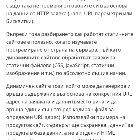
също така не променя отговорите си въз основа
на данни от HTTP заявка (напр. URL параметри или
бисквитки).
Въпреки това разбирането как работят статичните
сайтове е полезно, когато изучавате
програмиране от страна на сървъра, тъй като
динамичните сайтове обработват заявки за
статични файлове (CSS, JavaScript, статични
изображения и т.н.) по абсолютно същия начин.
Динамичен сайт е този, който може да генерира и
връща съдържание въз основа на конкретния URL
адрес на заявката и данни (вместо винаги да
връща един и същ твърдо кодиран файл за
определен URL адрес). Използвайки примера на
продуктов сайт, сървърът ще съхранява „данни“ за
продукта в база данни, а не в отделни HTML