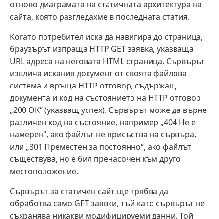
отново диаграмата на статичната архитектура на
сайта, която разгледахме в последната статия.
Когато потребител иска да навигира до страница,
браузърът изпраща HTTP GET заявка, указваща
URL адреса на неговата HTML страница. Сървърът
извлича искания документ от своята файлова
система и връща HTTP отговор, съдържащ
документа и код на състоянието на HTTP отговор
„200 OK“ (указващ успех). Сървърът може да върне
различен код на състояние, например „404 Не е
намерен“, ако файлът не присъства на сървъра,
или „301 Преместен за постоянно“, ако файлът
съществува, но е бил пренасочен към друго
местоположение.
Сървърът за статичен сайт ще трябва да
обработва само GET заявки, тъй като сървърът не
съхранява никакви модифицируеми данни. Той