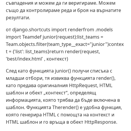
съвпадения и можем да ги веригираме. Можем
също да контролираме реда и броя на върнатите
резултати.
от django.shortcuts import renderfrom .models
import Teamdef junior(request):list_teams =
Team.objects.filter(team_type__exact="junior")contex
t = {'list': list_teams}return render(request,
'best/index.html' , контекст)
След като функцията junior() получи списъка с
младши отбори, тя извиква функцията render(),
като предава оригиналния HttpRequest, HTML
шаблон и обект „контекст“, определящ
информацията, която трябва да бъде включена в
шаблон. Функцията Therender() е удобна функция,
която генерира HTML с помощта на контекст и
HTML шаблон и го връща в обект HttpResponse.