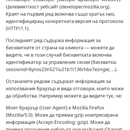
Целевият/хост уебсайт (developer.mozilla.org).
Краят на първия ред включва също кратък низ,
идентифициращ конкретната версия на протокола
(HTTP/1.1).
Последният ред съдържа информация за
бисквитките от страна на клиента — можете да
видите, че в този случай бисквитката включва
идентификатор за управление сесии (бисквитка:
sessionid=6ynxs23n521lu21b1t136rhbv7ezngie; ...).
Останалите редове съдържат информация за
използвания браузър и вида отговори, които може
да обработва. Например можете да видите тук, че:
Моят браузър (User-Agent) е Mozilla Firefox
(Mozilla/5.0). Може да приема gzip компресирана
информация (Accept-Encoding: gzip). Може да
приема посочения набор от знаци (Accept-Charset: