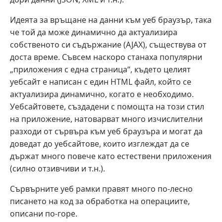
Идеята за връщане на данни към уеб браузър, така
че той да може динамично да актуализира
собственото си съдържание (AJAX), съществува от
доста време. Съвсем наскоро станаха популярни
„приложения с една страница“, където целият
уебсайт е написан с един HTML файл, който се
актуализира динамично, когато е необходимо.
Уебсайтовете, създадени с помощта на този стил
на приложение, натоварват много изчислителни
разходи от сървъра към уеб браузъра и могат да
доведат до уебсайтове, които изглеждат да се
държат много повече като естествени приложения
(силно отзивчиви и т.н.).
Сървърните уеб рамки правят много по-лесно
писането на код за обработка на операциите,
описани по-горе.