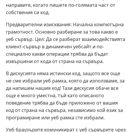
направите, когато пишете по-голямата част от
собствения си код.
Предварителни изисквания: Начална компютърна
грамотност. Основно разбиране за това какво е
уеб сървър. Цел: Да се ​​разберат взаимодействията
клиент-сървър в динамичен уебсайт и по-
специално какви операции трябва да бъдат
извършени от кода от страна на сървъра.
В дискусията няма истински код, защото все още
не сме избрали уеб рамка, която да използваме, за
да напишем нашия код! Тази дискусия обаче все
още е много уместна, тъй като описаното
поведение трябва да бъде приложено от вашия
код от страна на сървъра, независимо кой език за
програмиране или уеб рамка сте избрали.
Уеб браузърите комуникират с уеб сървърите чрез