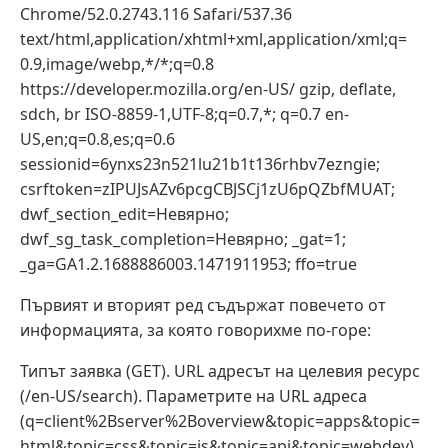
Chrome/52.0.2743.116 Safari/537.36
text/html,application/xhtml+xml,application/xml;q=
0.9,image/webp,*/*;q=0.8
https://developer.mozilla.org/en-US/ gzip, deflate,
sdch, br ISO-8859-1,UTF-8;q=0.7,*; q=0.7 en-
US,en;q=0.8,es;q=0.6
sessionid=6ynxs23n521lu21b1t136rhbv7ezngie;
csrftoken=zIPUJsAZv6pcgCBJSCj1zU6pQZbfMUAT;
dwf_section_edit=Невярно;
dwf_sg_task_completion=Невярно; _gat=1;
_ga=GA1.2.1688886003.1471911953; ffo=true
Първият и вторият ред съдържат повечето от
информацията, за която говорихме по-горе:
Типът заявка (GET). URL адресът на целевия ресурс
(/en-US/search). Параметрите на URL адреса
(q=client%2Bserver%2Boverview&topic=apps&topic=
html&topic=css&topic=js&topic=api&topic=webdev).