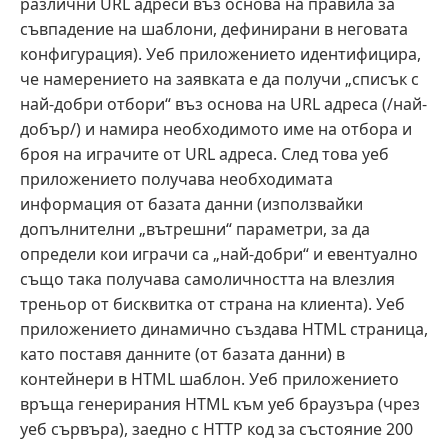
различни URL адреси въз основа на правила за
съвпадение на шаблони, дефинирани в неговата
конфигурация). Уеб приложението идентифицира,
че намерението на заявката е да получи „списък с
най-добри отбори“ въз основа на URL адреса (/най-
добър/) и намира необходимото име на отбора и
броя на играчите от URL адреса. След това уеб
приложението получава необходимата
информация от базата данни (използвайки
допълнителни „вътрешни“ параметри, за да
определи кои играчи са „най-добри“ и евентуално
също така получава самоличността на влезлия
треньор от бисквитка от страна на клиента). Уеб
приложението динамично създава HTML страница,
като поставя данните (от базата данни) в
контейнери в HTML шаблон. Уеб приложението
връща генерирания HTML към уеб браузъра (чрез
уеб сървъра), заедно с HTTP код за състояние 200