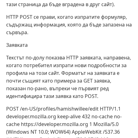
тази страница да бъде вградена в друг сайт).
HTTP POST се прави, когато изпратите формуляр,
съдържащ информация, която да бъде запазена на
сървъра.
Заявката
Текстът по-долу показва HTTP заявката, направена,
когато потребител изпрати нови подробности за
профила на този сайт. Форматът на заявката е
почти същият като примера за GET заявка,
показан по-рано, въпреки че първият ред
идентифицира тази заявка като POST.
POST /en-US/profiles/hamishwillee/edit HTTP/1.1
developer.mozilla.org keep-alive 432 no-cache no-
cache https://developer.mozilla.org 1 Mozilla/5.0
(Windows NT 10.0; WOW64) AppleWebKit /537.36