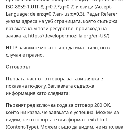
ISO-8859-1,UTF-8;q=0.7,*;q=0.7) и езици (Accept-
Language: de,en;q=0.7,en- us;q=0,3). Редът Referer
указва адреса на уеб страницата, която съдържа
връзката към този ресурс (т.е. произхода на
заявката, https://developer.mozilla.org/en-US/).
HTTP заявките могат също да имат тяло, но в
случая е празно.
Отговорът
Първата част от отговора за тази заявка е
показана по-долу. Заглавката съдържа
информация като следната:
Първият ред включва кода за отговор 200 OK,
който ни казва, че заявката е успешна. Можем да
видим, че отговорът е във формат text/html
(Content-Type). Можем също да видим, че използва