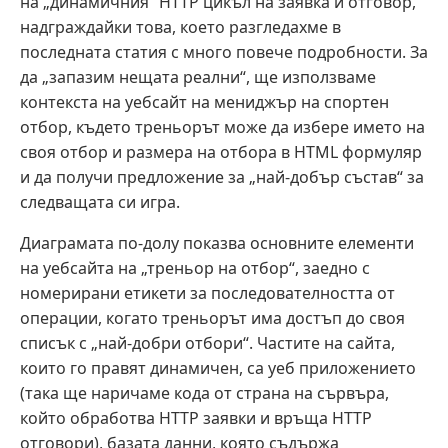
на „динамичния“ HTTP цикъл на заявка и отговор,
надграждайки това, което разгледахме в
последната статия с много повече подробности. За
да „запазим нещата реални“, ще използваме
контекста на уебсайт на мениджър на спортен
отбор, където треньорът може да избере името на
своя отбор и размера на отбора в HTML формуляр
и да получи предложение за „най-добър състав“ за
следващата си игра.
Диаграмата по-долу показва основните елементи
на уебсайта на „треньор на отбор“, заедно с
номерирани етикети за последователността от
операции, когато треньорът има достъп до своя
списък с „най-добри отбори“. Частите на сайта,
които го правят динамичен, са уеб приложението
(така ще наричаме кода от страна на сървъра,
който обработва HTTP заявки и връща HTTP
отговори), базата данни, която съдържа