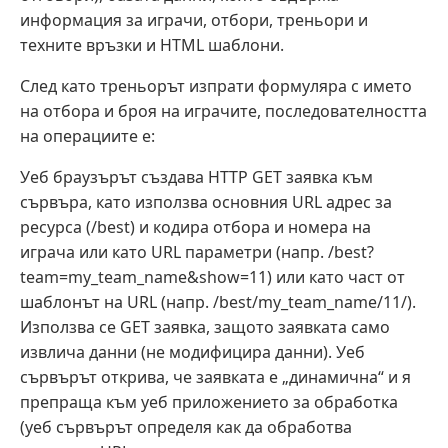
информация за играчи, отбори, треньори и
техните връзки и HTML шаблони.
След като треньорът изпрати формуляра с името
на отбора и броя на играчите, последователността
на операциите е:
Уеб браузърът създава HTTP GET заявка към
сървъра, като използва основния URL адрес за
ресурса (/best) и кодира отбора и номера на
играча или като URL параметри (напр. /best?
team=my_team_name&show=11) или като част от
шаблонът на URL (напр. /best/my_team_name/11/).
Използва се GET заявка, защото заявката само
извлича данни (не модифицира данни). Уеб
сървърът открива, че заявката е „динамична“ и я
препраща към уеб приложението за обработка
(уеб сървърът определя как да обработва