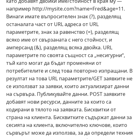
като добавят двойки име/стойност в края му —
например http://mysite.com?name=Fred&age=11.
Винаги имате въпросителен знак (?), разделящ
останалата част от URL адреса от URL
параметрите, знак за равенство (=), разделящ
всяко име от свързаната с него стойност, и
амперсанд (&), разделящ всяка двойка. URL
параметрите по своята същност са „несигурни“,
тъй като могат да бъдат променяни от
потребителите и след това повторно изпращани. В
резултат на това URL параметрите/GET заявките не
се използват за заявки, които актуализират данни
на сървъра. Публикувайте данни. POST заявките
добавят нови ресурси, данните за които са
кодирани в тялото на заявката. Бисквитки от
страна на клиента. Бисквитките съдържат данни за
сесията на клиента, включително ключове, които
сървърът може да използва, за да определи техния