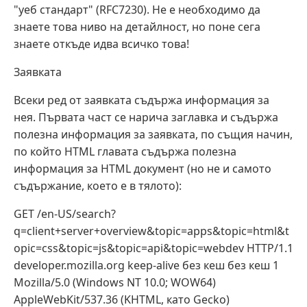
"уеб стандарт" (RFC7230). Не е необходимо да
знаете това ниво на детайлност, но поне сега
знаете откъде идва всичко това!
Заявката
Всеки ред от заявката съдържа информация за
нея. Първата част се нарича заглавка и съдържа
полезна информация за заявката, по същия начин,
по който HTML главата съдържа полезна
информация за HTML документ (но не и самото
съдържание, което е в тялото):
GET /en-US/search?
q=client+server+overview&topic=apps&topic=html&t
opic=css&topic=js&topic=api&topic=webdev HTTP/1.1
developer.mozilla.org keep-alive без кеш без кеш 1
Mozilla/5.0 (Windows NT 10.0; WOW64)
AppleWebKit/537.36 (KHTML, като Gecko)