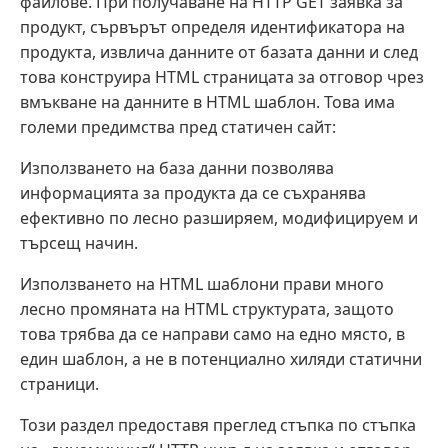
файлове. При получаване на HTTP GET заявка за
продукт, сървърът определя идентификатора на
продукта, извлича данните от базата данни и след
това конструира HTML страницата за отговор чрез
вмъкване на данните в HTML шаблон. Това има
големи предимства пред статичен сайт:
Използването на база данни позволява
информацията за продукта да се съхранява
ефективно по лесно разширяем, модифицируем и
търсещ начин.
Използването на HTML шаблони прави много
лесно промяната на HTML структурата, защото
това трябва да се направи само на едно място, в
един шаблон, а не в потенциално хиляди статични
страници.
Този раздел предоставя преглед стъпка по стъпка