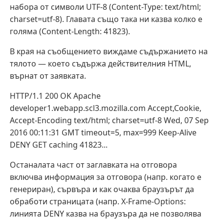
набора от символи UTF-8 (Content-Type: text/html;
charset=utf-8). Главата също така ни казва колко е
голяма (Content-Length: 41823).
В края на съобщението виждаме съдържанието на
тялото — което съдържа действителния HTML,
върнат от заявката.
HTTP/1.1 200 OK Apache
developer1.webapp.scl3.mozilla.com Accept,Cookie,
Accept-Encoding text/html; charset=utf-8 Wed, 07 Sep
2016 00:11:31 GMT timeout=5, max=999 Keep-Alive
DENY GET caching 41823...
Останалата част от заглавката на отговора
включва информация за отговора (напр. когато е
генериран), сървъра и как очаква браузърът да
обработи страницата (напр. X-Frame-Options:
линията DENY казва на браузъра да не позволява