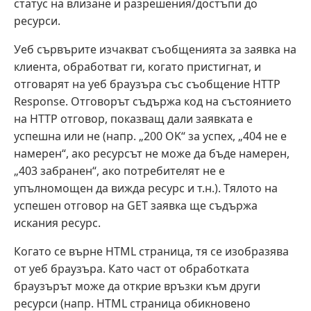
статус на влизане и разрешения/достъпи до
ресурси.
Уеб сървърите изчакват съобщенията за заявка на
клиента, обработват ги, когато пристигнат, и
отговарят на уеб браузъра със съобщение HTTP
Response. Отговорът съдържа код на състоянието
на HTTP отговор, показващ дали заявката е
успешна или не (напр. „200 OK“ за успех, „404 не е
намерен“, ако ресурсът не може да бъде намерен,
„403 забранен“, ако потребителят не е
упълномощен да вижда ресурс и т.н.). Тялото на
успешен отговор на GET заявка ще съдържа
искания ресурс.
Когато се върне HTML страница, тя се изобразява
от уеб браузъра. Като част от обработката
браузърът може да открие връзки към други
ресурси (напр. HTML страница обикновено