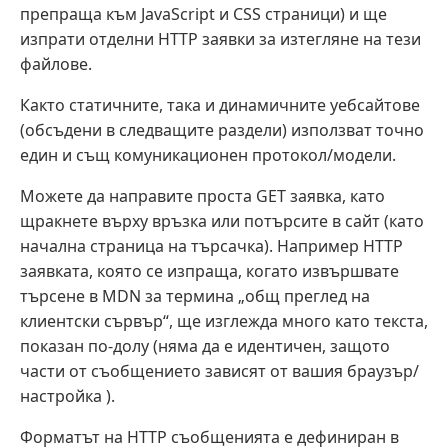
препраща към JavaScript и CSS страници) и ще
изпрати отделни HTTP заявки за изтегляне на тези
файлове.
Както статичните, така и динамичните уебсайтове
(обсъдени в следващите раздели) използват точно
един и същ комуникационен протокол/модели.
Можете да направите проста GET заявка, като
щракнете върху връзка или потърсите в сайт (като
начална страница на търсачка). Например HTTP
заявката, която се изпраща, когато извършвате
търсене в MDN за термина „общ преглед на
клиентски сървър“, ще изглежда много като текста,
показан по-долу (няма да е идентичен, защото
части от съобщението зависят от вашия браузър/
настройка ).
Форматът на HTTP съобщенията е дефиниран в