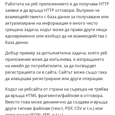
Работата на уеб приложението е да получава HTTP
заявки и да връща HTTP отговори. Въпреки че
взаимодействието с база данни за получаване или
актуализиране на информация е много често
срещана задача, кодът може да прави други неща
едновременно или изобщо да не взаимодейства с
база данни.
Добър пример за допълнителна задача, която уеб
приложение може да изпълнява, е изпращането
на имейл до потребителите, за да потвърдят
регистрацията си в сайта. Сайтът може също така
да извършва регистриране или други операции.
Кодът на уебсайта от страна на сървъра не трябва
да връща HTML фрагменти/файлове в отговора.
Вместо това може динамично да създава и връща
други типове файлове (текст, PDF, CSV и т.н.) или
дори данни (JSON, XML и т.н.).