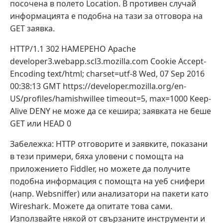
посочена в полето Location. В противен случай
информацията е подобна на тази за отговора на
GET заявка.
HTTP/1.1 302 НАМЕРЕНО Apache
developer3.webapp.scl3.mozilla.com Cookie Accept-
Encoding text/html; charset=utf-8 Wed, 07 Sep 2016
00:38:13 GMT https://developer.mozilla.org/en-
US/profiles/hamishwillee timeout=5, max=1000 Keep-
Alive DENY не може да се кешира; заявката не беше
GET или HEAD 0
Забележка: HTTP отговорите и заявките, показани
в тези примери, бяха уловени с помощта на
приложението Fiddler, но можете да получите
подобна информация с помощта на уеб снифери
(напр. Websniffer) или анализатори на пакети като
Wireshark. Можете да опитате това сами.
Използвайте някой от свързаните инструменти и