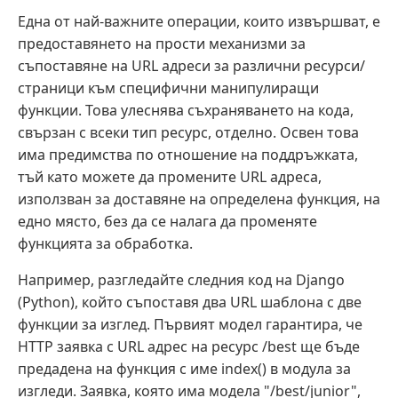
Една от най-важните операции, които извършват, е
предоставянето на прости механизми за
съпоставяне на URL адреси за различни ресурси/
страници към специфични манипулиращи
функции. Това улеснява съхраняването на кода,
свързан с всеки тип ресурс, отделно. Освен това
има предимства по отношение на поддръжката,
тъй като можете да промените URL адреса,
използван за доставяне на определена функция, на
едно място, без да се налага да променяте
функцията за обработка.
Например, разгледайте следния код на Django
(Python), който съпоставя два URL шаблона с две
функции за изглед. Първият модел гарантира, че
HTTP заявка с URL адрес на ресурс /best ще бъде
предадена на функция с име index() в модула за
изгледи. Заявка, която има модела "/best/junior",