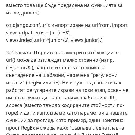
вместо това ще бъде предадена на функцията за
изглед junior().
от django.conf.urls импортиране на urlfrom. import
viewsurlpatterns = [url(r'^$',
views.index),url(r'^junior/$', views.junior),]
Забележка: Първите параметри във функциите
url() може да изглеждат малко странно (напр.
r'^junior/$'), защото използват техника за
съвпадение на шаблони, наречена "регулярни
изрази" (RegEx или RE). Не е нужно да знаете как
работят регулярните изрази на този етап, освен че
ни позволяват да съпоставяме шаблони в URL
адреса (вместо твърдо кодираните стойности по-
горе) и да ги използваме като параметри в нашите
функции за преглед. Като пример, един наистина
прост RegEx може да каже "съвпада с една главна