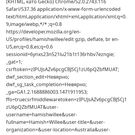
(KHTML, като Gecko) Chrome/52.0.2743.116
Safari/537.36 application/x-www-form-urlencoded
text/html,application/xhtml+xml,application/xml;q=0.
9,image/webp,*/* ;q=0.8
https://developer.mozilla.org/en-
US/profiles/hamishwillee/edit gzip, deflate, br en-
US,en;q=0.8,es;q=0.6
sessionid=6ynxs23n521lu21b1t136rhbv7ezngie;
_gat=1;
csrftoken=zIPUJsAZv6pcgCBJSCj1zU6pQZbfMUAT;
dwf_section_edit=Невярно;
dwf_sg_task_completion=Невярно;
_ga=GA1.2.1688886003.1471911953;
ffo=truecsrfmiddlewaretoken=zIPUJsAZv6pcgCBJSCj1
zU6pQZbfMUAT&user-
username=hamishwillee&user-
fullname=Hamish+Willee&user-title=&user-
organization=&user-location=Australia&user-