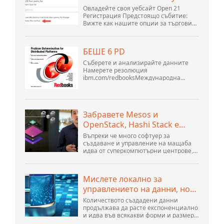
Овладейте своя уебсайт Open 21
Регистрация Предстоящо събитие:
Вижте как нашите опции за търговия
могат да помогнат на вашия бизнес
да се адаптира към променящия се
пейзаж на GoDaddy Open 2021 на 28
БЕШЕ 6 PD
септември. Добре дошли в нашите
.htacces...
Съберете и анализирайте данните
Намерете резолюция
ibm.com/redbooksМеждународна
организация за техническа
поддръжка WebSphere Application
Server V6 Определяне на проблеми за
разпределени платформи Ноември
Забравете Mesos и
2005 г. SG2...
OpenStack, Hashi Stack е
новата следваща платформа
Въпреки че много софтуер за
създаване и управление на мащаба
идва от суперкомпютърни центрове,
хиперразмери и най-големите
създатели на публични облаци, все
още има много иновации, направени
Мислете локално за
от хората...
управлението на данни, но
действайте глобално
Количеството създадени данни
продължава да расте експоненциално
и идва във всякакви форми и размери
и от безброй места. Той е