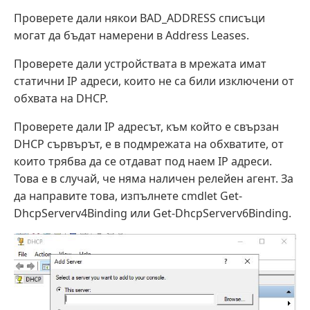
Проверете дали някои BAD_ADDRESS списъци
могат да бъдат намерени в Address Leases.
Проверете дали устройствата в мрежата имат
статични IP адреси, които не са били изключени от
обхвата на DHCP.
Проверете дали IP адресът, към който е свързан
DHCP сървърът, е в подмрежата на обхватите, от
които трябва да се отдават под наем IP адреси.
Това е в случай, че няма наличен релейен агент. За
да направите това, изпълнете cmdlet Get-
DhcpServerv4Binding или Get-DhcpServerv6Binding.