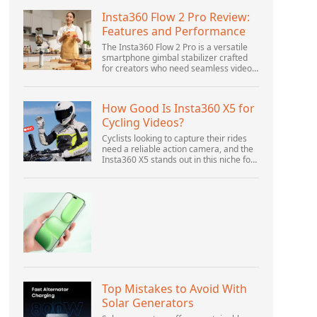
Insta360 Flow 2 Pro Review:
Features and Performance
The Insta360 Flow 2 Pro is a versatile
smartphone gimbal stabilizer crafted
for creators who need seamless video
solutions. Positioned as a smart choice
for vlogging, live streaming, and video
calls,...
How Good Is Insta360 X5 for
Cycling Videos?
Cyclists looking to capture their rides
need a reliable action camera, and the
Insta360 X5 stands out in this niche for
its advanced features and versatility.
Offering top-of-the-line 8K 360° video
ca...
Top Mistakes to Avoid With
Solar Generators