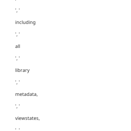
', '
including
', '
all
', '
library
', '
metadata,
', '
viewstates,
', '