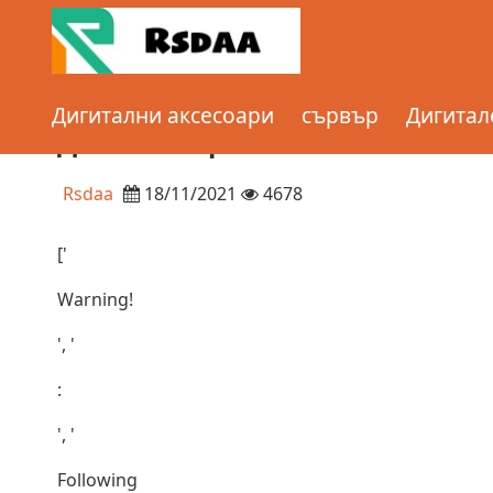
Home
сървър
Деинсталирайте Plex Media Server 
Дигитални аксесоари
сървър
Дигитал
Plex
Деинсталирайте Plex Media Ser
Rsdaa
18/11/2021
4678
['
Warning!
', '
:
', '
Following