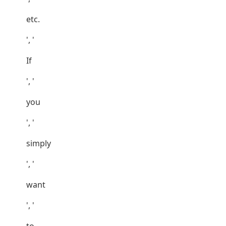
etc.
', '
If
', '
you
', '
simply
', '
want
', '