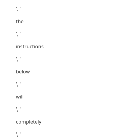
', '
the
', '
instructions
', '
below
', '
will
', '
completely
', '