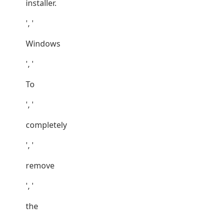
installer.
', '
Windows
', '
To
', '
completely
', '
remove
', '
the