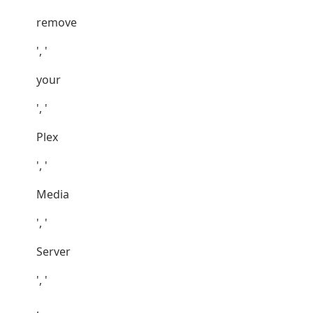
remove
', '
your
', '
Plex
', '
Media
', '
Server
', '
,