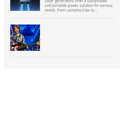
Solar generators offer a sustainable
and portable power solution for various
needs, from camping trips to
emergencies at home. As their
popularity increases, it’s vital to
navigate common pitfalls tha...