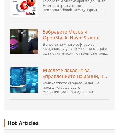
Съберете и анализирайте данните
Намерете резолюция
ibm.com/redbooksМеждународна
организация за техническа
поддръжка WebSphere Application
Server V6 Определяне на проблеми
за разпределени платформи
Забравете Mesos и
Ноември 2005 г. SG2...
OpenStack, Hashi Stack е
новата следваща
Въпреки че много софтуер за
платформа
създаване и управление на мащаба
идва от суперкомпютърни центрове,
хиперразмери и най-големите
създатели на публични облаци, все
още има много иновации,
Мислете локално за
направени от хората...
управлението на данни, но
действайте глобално
Количеството създадени данни
продължава да расте
експоненциално и идва във
всякакви форми и размери и от
безброй места. Той е структуриран и
– все повече – неструктуриран и е
ген...
Hot Articles