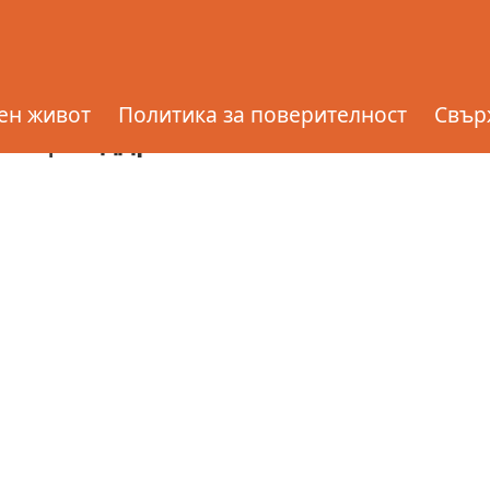
| Поддръжка на
ен живот
Политика за поверителност
Свърж
ver | Поддръжка на Plex