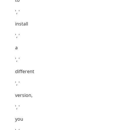
to
', '
install
', '
a
', '
different
', '
version,
', '
you