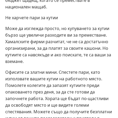
бюджет щадящ, когато се премествате в
национален мащаб.
Не харчете пари за кутии
Може да изглежда просто, но купуването за кутии
бързо ще увеличи разходите ви за преместване.
Хамалските фирми разчитат, че не са достатъчно
организирани, за да платят за своите кашони. Но
кутиите са навсякъде и ако поискате, те са ваши за
вземане.
Офисите са златни мини. Спестете пари, като
използвате вашите кутии на работното място.
Помолете колегите да запазят кутиите преди
опаковането през деня, за да сте готови да
започнете работа. Хората ще бъдат по-щастливи
да освободят място и ще видите големи
спестявания. Можете също да получите безплатни