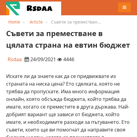
MENU
Home
Article
Съвети за преместване
в цялата страна на евтин
Съвети за преместване в
бюджет
цялата страна на евтин бюджет
Rsdaa
24/09/2021
4446
Искате ли да знаете как да се придвижвате из
страната на ниска цена? Ето сделката, която не
трябва да пропускате. Има много информация
онлайн, която обсъжда бюджета, който трябва да
имате, когато се преместите в друга държава. Най-
добрият вариант ще зависи от бюджета, който
имате, и необходимите разходи за пътуването. Ето
съвети, които ще ви помогнат да направите своя