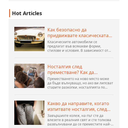
Hot Articles
Как безопасно да
придвижвате класическата
си кола през страната
Класическите автомобили се
предлагат във всякакви форми,
стилове и условия. В зависимост от
нуждите на вашия автомобил,
различните методи за
транспортиране може да са по-добри
Носталгия след
за вас. Трябва да знаете различни
преместване? Как да
подробности, за да вземете най-
доброто решение...
победим блуса
Преместването на ново място може
да бъде вълнуващо, но ако ви липсват
старите разкопки, носталгията по
дома може да остане дълго време.
Всъщност психолозите започват да
смятат, че носталгията по дома е
Какво да направите, когато
отделна емоционална...
изпитвате носталгия, след
като сте се изнесли от
Завършихте колеж, на път сте да
къщата на родителите си
влезете в реалния свят и сте толкова
развълнувани да се преместите най-