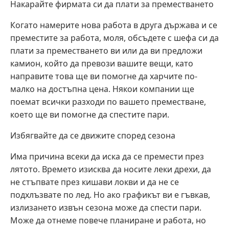
Накарайте фирмата си да плати за преместването
Когато намерите нова работа в друга държава и се
преместите за работа, моля, обсъдете с шефа си да
плати за преместването ви или да ви предложи
камион, който да превози вашите вещи, като
направите това ще ви помогне да харчите по-
малко на достъпна цена. Някои компании ще
поемат всички разходи по вашето преместване,
което ще ви помогне да спестите пари.
Избягвайте да се движите според сезона
Има причина всеки да иска да се премести през
лятото. Времето изисква да носите леки дрехи, да
не стъпвате през кишави локви и да не се
подхлъзвате по лед. Но ако графикът ви е гъвкав,
излизането извън сезона може да спести пари.
Може да отнеме повече планиране и работа, но