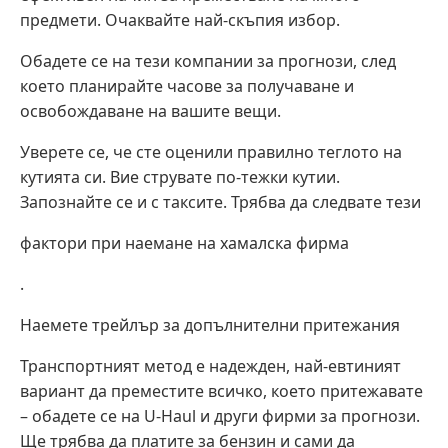
предмети. Очаквайте най-скъпия избор.
Обадете се на тези компании за прогнози, след
което планирайте часове за получаване и
освобождаване на вашите вещи.
Уверете се, че сте оценили правилно теглото на
кутията си. Вие струвате по-тежки кутии.
Запознайте се и с таксите. Трябва да следвате тези
фактори при наемане на хамалска фирма
.
Наемете трейлър за допълнителни притежания
Транспортният метод е надежден, най-евтиният
вариант да преместите всичко, което притежавате
– обадете се на U-Haul и други фирми за прогнози.
Ще трябва да платите за бензин и сами да