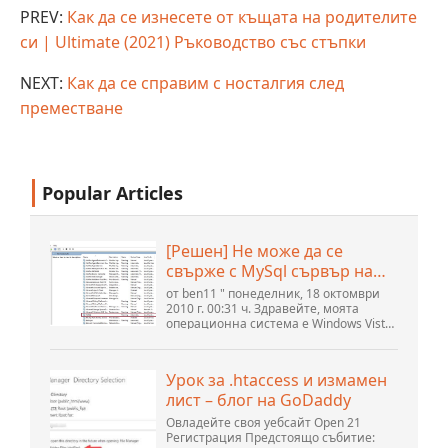
PREV:
Как да се изнесете от къщата на родителите
си | Ultimate (2021) Ръководство със стъпки
NEXT:
Как да се справим с носталгия след
преместване
Popular Articles
[Решен] Не може да се
свърже с MySql сървър на
localhost (10061) (Вижте
от ben11 " понеделник, 18 октомври
темата) * Форум на
2010 г. 00:31 ч. Здравейте, моята
операционна система е Windows Vista
общността на Apache
home premium service pack 2, опитвам
OpenOffice
се да настроя връзка към MySQL база
данни версия 5.1. Стартирах базата
Урок за .htaccess и измамен
данни openOffice.org 3. .
лист – блог на GoDaddy
Овладейте своя уебсайт Open 21
Регистрация Предстоящо събитие: