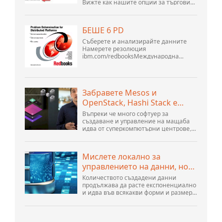
Вижте как нашите опции за търговия
могат да помогнат на вашия бизнес
да се адаптира към променящия се
пейзаж на GoDaddy Open 2021 на 28
БЕШЕ 6 PD
септември. Добре дошли в нашите
.htacces...
Съберете и анализирайте данните
Намерете резолюция
ibm.com/redbooksМеждународна
организация за техническа
поддръжка WebSphere Application
Server V6 Определяне на проблеми за
разпределени платформи Ноември
Забравете Mesos и
2005 г. SG2...
OpenStack, Hashi Stack е
новата следваща платформа
Въпреки че много софтуер за
създаване и управление на мащаба
идва от суперкомпютърни центрове,
хиперразмери и най-големите
създатели на публични облаци, все
още има много иновации, направени
Мислете локално за
от хората...
управлението на данни, но
действайте глобално
Количеството създадени данни
продължава да расте експоненциално
и идва във всякакви форми и размери
и от безброй места. Той е
структуриран и – все повече –
неструктуриран и е ген...