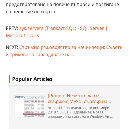
предотвратяване на повече въпроси и постигане
на решение по-бързо.
PREV:
sys.servers (Transact-SQL) - SQL Server |
Microsoft Docs
NEXT:
Стръмно ръководство за начинаещи: Съвети
и трикове за завладяване на...
Popular Articles
[Решен] Не може да се
свърже с MySql сървър на
localhost (10061) (Вижте
от ben11 " понеделник, 18 октомври
темата) * Форум на
2010 г. 00:31 ч. Здравейте, моята
операционна система е Windows Vista
общността на Apache
home premium service pack 2, опитвам
OpenOffice
се да настроя връзка към MySQL база