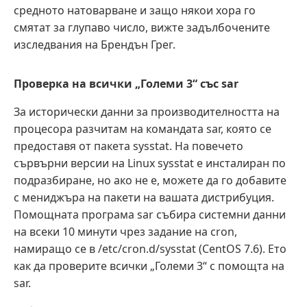
средното натоварване и защо някои хора го
смятат за глупаво число, вижте задълбочените
изследвания на Брендън Грег.
Проверка на всички „Големи 3“ със sar
За исторически данни за производителността на
процесора разчитам на командата sar, която се
предоставя от пакета sysstat. На повечето
сървърни версии на Linux sysstat е инсталиран по
подразбиране, но ако не е, можете да го добавите
с мениджъра на пакети на вашата дистрибуция.
Помощната програма sar събира системни данни
на всеки 10 минути чрез задание на cron,
намиращо се в /etc/cron.d/sysstat (CentOS 7.6). Ето
как да проверите всички „Големи 3“ с помощта на
sar.