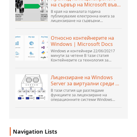
на сървър на Microsoft във
виртуална среда
В края на миналата година
публикувахме електронна книга за
лицензиране на сървърни
операционни системи на Microsoft
във виртуална среда. Това беше
последвано от уебинар от Томас
Относно контейнерите на
Маурер и Андрю Сиревиче. Към...
Windows | Microsoft Docs
Windows и контейнери 22/06/20217
минути за четене В тази статия
Контейнерите са технология за
опаковане и стартиране на Windows и
Linux приложения в различни среди
на място и в...
Лицензиране на Windows
Server за виртуални среди |
Windows...
В тази статия ще разгледаме
функциите за лицензиране на
операционните системи Windows
Server 2019, 2016 и 2012 R2 от гледна
точка на новия лицензионен модел
на Microsoft. Освен това ще разкажем
за правилото...
Navigation Lists