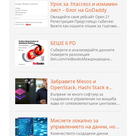
данни версия 5.1. Стартирах базата
Урок за .htaccess и измамен
данни openOffice.org 3. .
лист – блог на GoDaddy
Овладейте своя уебсайт Open 21
Регистрация Предстоящо събитие:
Вижте как нашите опции за търговия
могат да помогнат на вашия бизнес
да се адаптира към променящия се
пейзаж на GoDaddy Open 2021 на 28
БЕШЕ 6 PD
септември. Добре дошли в нашите
.htacces...
Съберете и анализирайте данните
Намерете резолюция
ibm.com/redbooksМеждународна
организация за техническа
поддръжка WebSphere Application
Server V6 Определяне на проблеми за
разпределени платформи Ноември
Забравете Mesos и
2005 г. SG2...
OpenStack, Hashi Stack е
новата следваща платформа
Въпреки че много софтуер за
създаване и управление на мащаба
идва от суперкомпютърни центрове,
хиперразмери и най-големите
създатели на публични облаци, все
още има много иновации, направени
Мислете локално за
от хората...
управлението на данни, но
действайте глобално
Количеството създадени данни