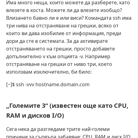
Има много неща, които можете да разберете, като
влезете в хоста. Можете ли да влезете изобщо?
Влизането бавно ли е или виси? Командата ssh има
три нива на отстраняване на грешки, всяко от
които ви дава изобилие от информация, преди
дори да сте в системата. За да активирате
отстраняването на грешки, просто добавете
допълнително v към опцията -v. Например
отстраняване на грешки от ниво три, което
използвам изключително, би било:
[~]$ ssh -vvv hostname.domain.com
„Големите 3“ (известен още като CPU,
RAM и дисков I/O)
Сега нека да разгледаме трите най-големи
причини за сървъра забавяне: CPU, RAM и диск I/O.