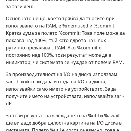
за този ден:
Основното нещо, което трябва да търсите при
използването на RAM, е %memused и %commit.
Кратка дума за полето %commit: Това поле може да
показва над 100%, тъй като ядрото на Linux
рутинно прекалява с RAM. Ако %commit е
постоянно над 100%, този резултат може да е
индикатор, че системата се нуждае от повече RAM.
За производителност на I/O на диска използвам
sar -d, който ви дава изхода на I/O на диска,
използвайки само името на устройството. За да
получите името на устройствата, използвайте sar -
dP:
За този резултат разглеждането на %util и %await
ще ви даде добра цялостна картина на I/O диска в
системата. Полето %util е доста очевидно: това е