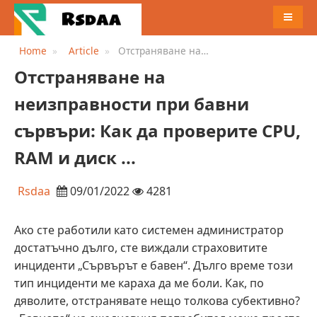
MENU
Home
Article
Отстраняване на
неизправности при бавни
Отстраняване на
сървъри: Как да проверите
CPU, RAM и диск ...
неизправности при бавни
сървъри: Как да проверите CPU,
RAM и диск ...
Rsdaa
09/01/2022
4281
Ако сте работили като системен администратор
достатъчно дълго, сте виждали страховитите
инциденти „Сървърът е бавен“. Дълго време този
тип инциденти ме караха да ме боли. Как, по
дяволите, отстранявате нещо толкова субективно?