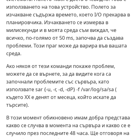
използването на това устройство. Полето за
изчакване съдържа времето, което I/O прекарва в
планировчика. Изчакването се измерва в
милисекунди и в моята среда съм виждал, че
всичко, по-голямо от 50 ms, започва да създава
проблеми. Този праг може да варира във вашата
среда.
Ако някоя от тези команди покаже проблем,
можете да се върнете, за да видите кога са
започнали проблемите със сървъра, като
използвате sar {-u, -r, -d, -dP} -f /var/log/sa/sa (
където XX е денят от месеца, който искате да
търсите).
В този момент обикновено имам добра представа
какво се случва в момента на сървъра и какво се е
случило през последните 48 часа. Ще отговоря на