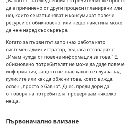
„Бавното“ на ежедневния потребител може просто
да е причинено от други процеси (планирани или
не), които се изпълняват и консумират повече
ресурси от обикновено, или нещо наистина може
да не е наред със сървъра.
Когато за първи път започнах работа като
системен администратор, веднага отговарях с:
„Имам нужда от повече информация за това.“ Е,
обикновено потребителят не може да даде повече
информация, защото не знае какво се случва зад
кулисите или как да обясни това, което вижда,
освен „просто е бавно“. Днес, преди дори да
отговоря на потребителя, проверявам няколко
неща.
Първоначално влизане