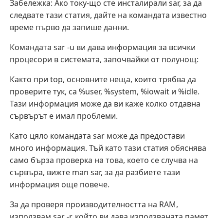
Забележка: Ако току-що сте инсталирали sar, за да
следвате тази статия, дайте на командата известно
време първо да запише данни.
Командата sar -u ви дава информация за всички
процесори в системата, започвайки от полунощ:
Както при top, основните неща, които трябва да
проверите тук, са %user, %system, %iowait и %idle.
Тази информация може да ви каже колко отдавна
сървърът е имал проблеми.
Като цяло командата sar може да предостави
много информация. Тъй като тази статия обяснява
само бърза проверка на това, което се случва на
сървъра, вижте man sar, за да разбиете тази
информация още повече.
За да проверя производителността на RAM,
използвам sar -r, който ви дава използваната памет