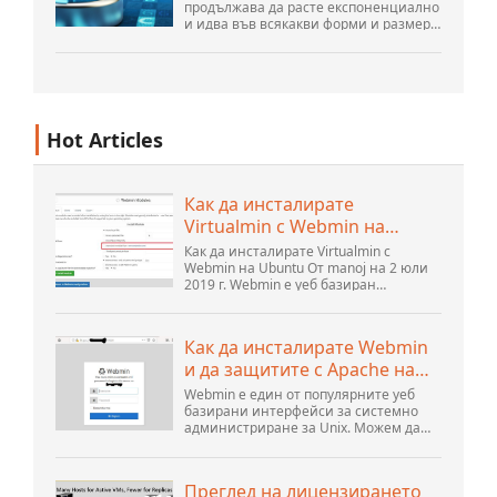
продължава да расте експоненциално
и идва във всякакви форми и размери
и от безброй места. Той е
структуриран и – все повече –
неструктуриран и е ген...
Hot Articles
Как да инсталирате
Virtualmin с Webmin на
Ubuntu - Interserver ...
Как да инсталирате Virtualmin с
Webmin на Ubuntu От manoj на 2 юли
2019 г. Webmin е уеб базиран
контролен панел, който ви помага да
настроите потребителски акаунт,
Apache, DNS и споделяне на файлове.
Как да инсталирате Webmin
Той е много удобен за потребителя...
и да защитите с Apache на
Ubuntu 18.04 ...
Webmin е един от популярните уеб
базирани интерфейси за системно
администриране за Unix. Можем да
управляваме системните услуги с
помощта на подходящите модули
Webmin. Наличните популярни и
Преглед на лицензирането
официални модули...