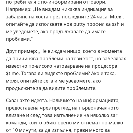
потребителя с по-информирани отговори.
Например: „Не виждам никаква индикация за
забавяне на хоста през последните 24 часа. Моля,
опитайте да използвате нов putty профил за ssh и
ме уведомете, ако продължавате да имате
проблеми.“
Друг пример: „Не виждам нищо, което в момента
да причинява проблеми на този хост, но забелязах
известно по-високо натоварване на процесора
$time. Тогава ли видяхте проблеми? Ако е така,
моля, опитайте сега и ме уведомете, ако
продължите за да видите проблемите."
Схванахте идеята. Наличието на информацията,
предоставена чрез преглед на първоначалното
влизане и след това изпълнение на няколко sar
команди, които обикновено ми отнемат по-малко
от 10 минути, за да изпълня, прави много за