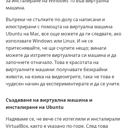
за инсталиране на Windows 10 във виртуална
машина.
Въпреки че стъпките по-долу са написани и
илюстрирани с помощта на виртуална машина
Ubuntu на Mac, все още можете да ги следвате, ако
използвате Windows или Linux. И не се
притеснявайте, че ще счупите нещо; винаги
можете да изтриете виртуалната си машина и да
започнете отначало. Това е красотата на
виртуалните машини: получавате безкрайни
животи, на езика на видеоигрите, така че това е
чудесен начин да експериментирате и да се учите.
Създаване на виртуална машина и
инсталиране на Ubuntu
Надяваме се, че вече сте изтеглили и инсталирали
VirtualBox, както е указано по-горе. След това