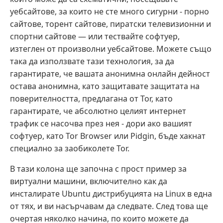
уебсайтове, за които не сте много сигурни - порно
сайтове, торент сайтове, пиратски телевизионни и
спортни сайтове — или тествайте софтуер,
изтеглен от произволни уебсайтове. Можете също
така да използвате тази технология, за да
гарантирате, че вашата анонимна онлайн дейност
остава анонимна, като защитавате защитата на
поверителността, предлагана от Tor, като
гарантирате, че абсолютно целият интернет
трафик се насочва през нея - дори ако вашият
софтуер, като Tor Browser или Pidgin, бъде хакнат
специално за заобиколете Tor.
В тази колона ще започна с прост пример за
виртуални машини, включително как да
инсталирате Ubuntu дистрибуцията на Linux в една
от тях, и ви насърчавам да следвате. След това ще
очертая няколко начина, по които можете да