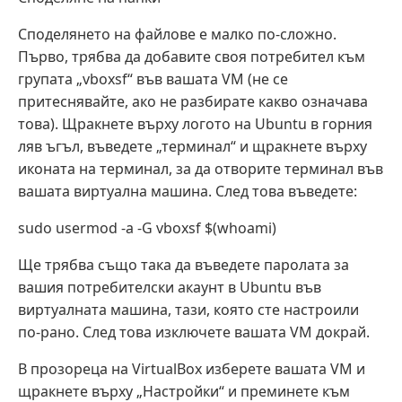
Споделянето на файлове е малко по-сложно.
Първо, трябва да добавите своя потребител към
групата „vboxsf“ във вашата VM (не се
притеснявайте, ако не разбирате какво означава
това). Щракнете върху логото на Ubuntu в горния
ляв ъгъл, въведете „терминал“ и щракнете върху
иконата на терминал, за да отворите терминал във
вашата виртуална машина. След това въведете:
sudo usermod -a -G vboxsf $(whoami)
Ще трябва също така да въведете паролата за
вашия потребителски акаунт в Ubuntu във
виртуалната машина, тази, която сте настроили
по-рано. След това изключете вашата VM докрай.
В прозореца на VirtualBox изберете вашата VM и
щракнете върху „Настройки“ и преминете към