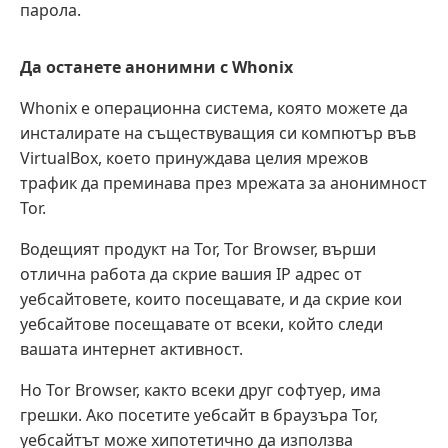
парола.
Да останете анонимни с Whonix
Whonix е операционна система, която можете да
инсталирате на съществуващия си компютър във
VirtualBox, което принуждава целия мрежов
трафик да преминава през мрежата за анонимност
Tor.
Водещият продукт на Tor, Tor Browser, върши
отлична работа да скрие вашия IP адрес от
уебсайтовете, които посещавате, и да скрие кои
уебсайтове посещавате от всеки, който следи
вашата интернет активност.
Но Tor Browser, както всеки друг софтуер, има
грешки. Ако посетите уебсайт в браузъра Tor,
уебсайтът може хипотетично да използва