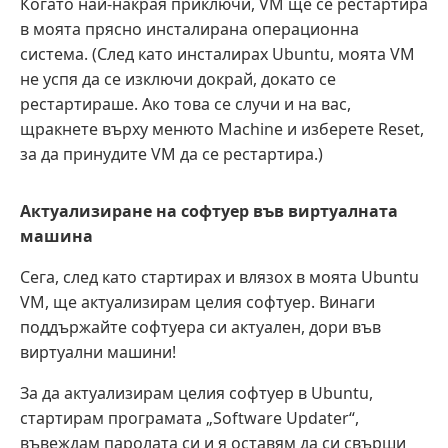
Когато най-накрая приключи, VM ще се рестартира
в моята прясно инсталирана операционна
система. (След като инсталирах Ubuntu, моята VM
не успя да се изключи докрай, докато се
рестартираше. Ако това се случи и на вас,
щракнете върху менюто Machine и изберете Reset,
за да принудите VM да се рестартира.)
Актуализиране на софтуер във виртуалната
машина
Сега, след като стартирах и влязох в моята Ubuntu
VM, ще актуализирам целия софтуер. Винаги
поддържайте софтуера си актуален, дори във
виртуални машини!
За да актуализирам целия софтуер в Ubuntu,
стартирам програмата „Software Updater“,
въвеждам паролата си и я оставям да си свърши