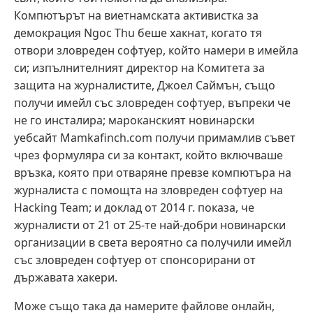
Компютърът на виетнамската активистка за
демокрация Ngoc Thu беше хакнат, когато тя
отвори зловреден софтуер, който намери в имейла
си; изпълнителният директор на Комитета за
защита на журналистите, Джоел Саймън, също
получи имейл със зловреден софтуер, въпреки че
не го инсталира; мароканският новинарски
уебсайт Mamkafinch.com получи примамлив съвет
чрез формуляра си за контакт, който включваше
връзка, която при отваряне превзе компютъра на
журналиста с помощта на зловреден софтуер на
Hacking Team; и доклад от 2014 г. показа, че
журналисти от 21 от 25-те най-добри новинарски
организации в света вероятно са получили имейл
със зловреден софтуер от спонсорирани от
държавата хакери.
Може също така да намерите файлове онлайн,