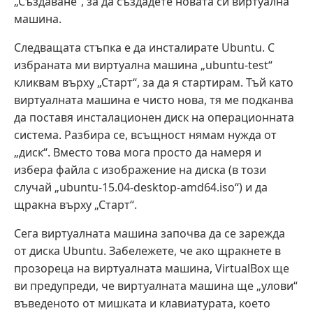
„Създаване“, за да създадете новата си виртуална
машина.
Следващата стъпка е да инсталирате Ubuntu. С
избраната ми виртуална машина „ubuntu-test“
кликвам върху „Старт“, за да я стартирам. Тъй като
виртуалната машина е чисто нова, тя ме подканва
да поставя инсталационен диск на операционната
система. Разбира се, всъщност нямам нужда от
„диск“. Вместо това мога просто да намеря и
избера файла с изображение на диска (в този
случай „ubuntu-15.04-desktop-amd64.iso“) и да
щракна върху „Старт“.
Сега виртуалната машина започва да се зарежда
от диска Ubuntu. Забележете, че ако щракнете в
прозореца на виртуалната машина, VirtualBox ще
ви предупреди, че виртуалната машина ще „улови“
въведеното от мишката и клавиатурата, което