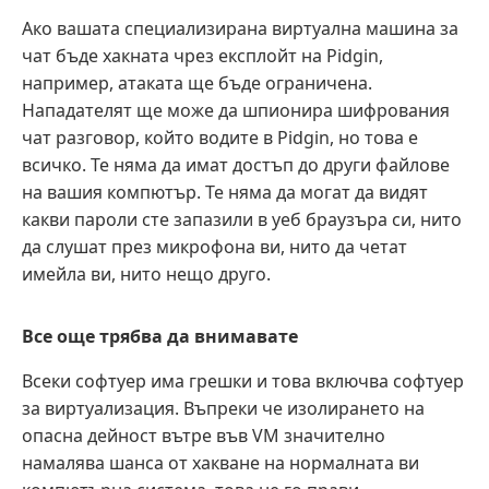
Ако вашата специализирана виртуална машина за
чат бъде хакната чрез експлойт на Pidgin,
например, атаката ще бъде ограничена.
Нападателят ще може да шпионира шифрования
чат разговор, който водите в Pidgin, но това е
всичко. Те няма да имат достъп до други файлове
на вашия компютър. Те няма да могат да видят
какви пароли сте запазили в уеб браузъра си, нито
да слушат през микрофона ви, нито да четат
имейла ви, нито нещо друго.
Все още трябва да внимавате
Всеки софтуер има грешки и това включва софтуер
за виртуализация. Въпреки че изолирането на
опасна дейност вътре във VM значително
намалява шанса от хакване на нормалната ви