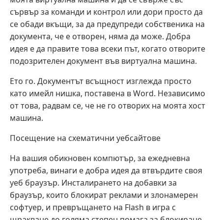
сървър за команди и контрол или дори просто да
се обади вкъщи, за да предупреди собственика на
документа, че е отворен, няма да може. Добра
идея е да правите това всеки път, когато отворите
подозрителен документ във виртуална машина.
Ето го. Документът всъщност изглежда просто
като имейл нишка, поставена в Word. Независимо
от това, радвам се, че не го отворих на моята хост
машина.
Посещение на схематични уебсайтове
На вашия обикновен компютър, за ежедневна
употреба, винаги е добра идея да втвърдите своя
уеб браузър. Инсталирането на добавки за
браузър, които блокират реклами и злонамерен
софтуер, и превръщането на Flash в игра с
щракване до голяма степен помага за блокиране