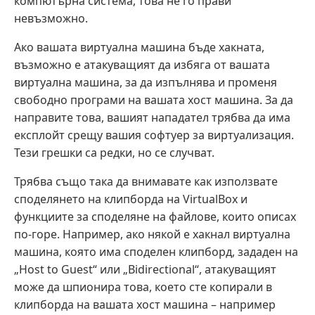
компютърна система, това не го прави
невъзможно.
Ако вашата виртуална машина бъде хакната,
възможно е атакуващият да избяга от вашата
виртуална машина, за да изпълнява и променя
свободно програми на вашата хост машина. За да
направите това, вашият нападател трябва да има
експлойт срещу вашия софтуер за виртуализация.
Тези грешки са редки, но се случват.
Трябва също така да внимавате как използвате
споделянето на клипборда на VirtualBox и
функциите за споделяне на файлове, които описах
по-горе. Например, ако някой е хакнал виртуална
машина, която има споделен клипборд, зададен на
„Host to Guest“ или „Bidirectional“, атакуващият
може да шпионира това, което сте копирали в
клипборда на вашата хост машина – например