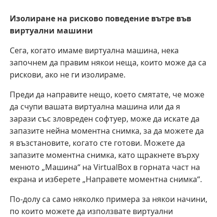
Изолиране на рисково поведение вътре във
виртуални машини
Сега, когато имаме виртуална машина, нека
започнем да правим някои неща, които може да са
рискови, ако не ги изолираме.
Преди да направите нещо, което смятате, че може
да счупи вашата виртуална машина или да я
зарази със зловреден софтуер, може да искате да
запазите нейна моментна снимка, за да можете да
я възстановите, когато сте готови. Можете да
запазите моментна снимка, като щракнете върху
менюто „Машина“ на VirtualBox в горната част на
екрана и изберете „Направете моментна снимка“.
По-долу са само няколко примера за някои начини,
по които можете да използвате виртуални