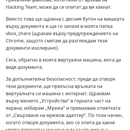
Hacking Team, може да се опитат да ви хакнат.
Вместо това ще щракна с десния бутон на мишката
върху документа и ще го запазя в моята папка
vbox_share (щракам върху предупреждението на
Chrome, защото смятам да разглеждам тези
документи изолирано).
Сега, обратно в моята виртуална машина, мога да
видя документа.
За допълнителна безопасност, преди да отворя
тези документи, ще прекъсна връзката на
виртуалната си машина с интернет. Щраквам
върху менюто „Устройства“ в горната част на
екрана, избирам „Мрежа“ и премахвам отметката
от „Свързване на мрежов адаптер“. По този начин,
когато отворя документа, ако се опита да хакне
моята виртуална машина и да се свърже със