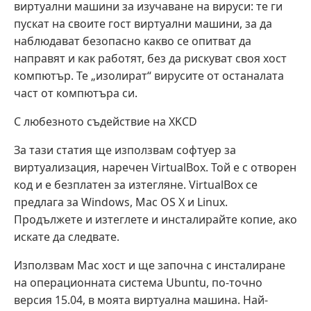
виртуални машини за изучаване на вируси: те ги
пускат на своите гост виртуални машини, за да
наблюдават безопасно какво се опитват да
направят и как работят, без да рискуват своя хост
компютър. Те „изолират“ вирусите от останалата
част от компютъра си.
С любезното съдействие на XKCD
За тази статия ще използвам софтуер за
виртуализация, наречен VirtualBox. Той е с отворен
код и е безплатен за изтегляне. VirtualBox се
предлага за Windows, Mac OS X и Linux.
Продължете и изтеглете и инсталирайте копие, ако
искате да следвате.
Използвам Mac хост и ще започна с инсталиране
на операционната система Ubuntu, по-точно
версия 15.04, в моята виртуална машина. Най-