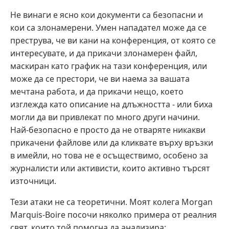
Не винаги е ясно кои документи са безопасни и
кои са злонамерени. Умен нападател може да се
преструва, че ви кани на конференция, от която се
интересувате, и да прикачи злонамерен файл,
маскиран като график на тази конференция, или
може да се престори, че ви наема за вашата
мечтана работа, и да прикачи нещо, което
изглежда като описание на длъжността - или биха
могли да ви привлекат по много други начини.
Най-безопасно е просто да не отваряте никакви
прикачени файлове или да кликвате върху връзки
в имейли, но това не е осъществимо, особено за
журналисти или активисти, които активно търсят
източници.
Тези атаки не са теоретични. Моят колега Morgan
Marquis-Boire посочи няколко примера от реалния
свят, които той помогна да анализира: