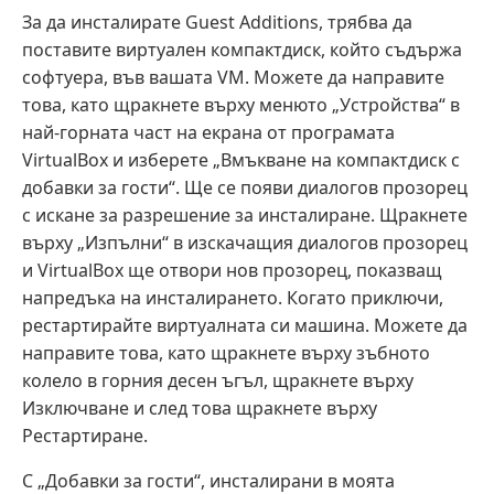
За да инсталирате Guest Additions, трябва да
поставите виртуален компактдиск, който съдържа
софтуера, във вашата VM. Можете да направите
това, като щракнете върху менюто „Устройства“ в
най-горната част на екрана от програмата
VirtualBox и изберете „Вмъкване на компактдиск с
добавки за гости“. Ще се появи диалогов прозорец
с искане за разрешение за инсталиране. Щракнете
върху „Изпълни“ в изскачащия диалогов прозорец
и VirtualBox ще отвори нов прозорец, показващ
напредъка на инсталирането. Когато приключи,
рестартирайте виртуалната си машина. Можете да
направите това, като щракнете върху зъбното
колело в горния десен ъгъл, щракнете върху
Изключване и след това щракнете върху
Рестартиране.
С „Добавки за гости“, инсталирани в моята