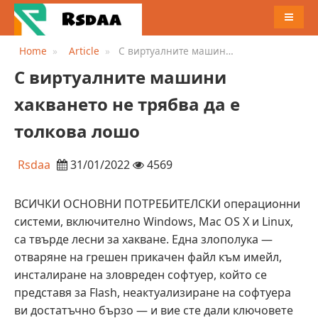
MENU
Home
Article
С виртуалните машини
хакването не трябва да е
С виртуалните машини
толкова лошо
хакването не трябва да е
толкова лошо
Rsdaa
31/01/2022
4569
ВСИЧКИ ОСНОВНИ ПОТРЕБИТЕЛСКИ операционни
системи, включително Windows, Mac OS X и Linux,
са твърде лесни за хакване. Една злополука —
отваряне на грешен прикачен файл към имейл,
инсталиране на зловреден софтуер, който се
представя за Flash, неактуализиране на софтуера
ви достатъчно бързо — и вие сте дали ключовете