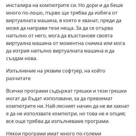
инсталира на компютрите си. Но дори и да беше
много по-лошо, първо ще трябва да избяга от
виртуалната машина, в която е хванат, преди да
може да направи тези неща. За да се отърва
напълно от него, мога да възстановя своята
виртуална машина от моментна снимка или мога
да изтрия напълно виртуалната машина и да
създам нова.
Изпълнение на уязвим софтуер, на който
разчитате
Всички програми съдържат грешки и тези грешки
могат да бъдат използвани, за да превземат
компютрите ни. Най-лесният начин да не ви хакнат
е да не използвате компютри, но това не е опция;
все още трябва да изпълняваме програми.
Някои програми имат много по-големи