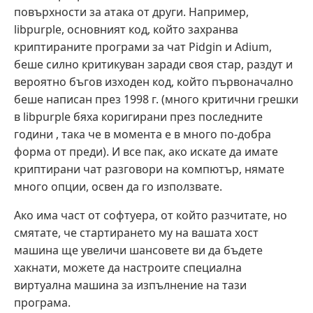
повърхности за атака от други. Например,
libpurple, основният код, който захранва
криптираните програми за чат Pidgin и Adium,
беше силно критикуван заради своя стар, раздут и
вероятно бъгов изходен код, който първоначално
беше написан през 1998 г. (много критични грешки
в libpurple бяха коригирани през последните
години , така че в момента е в много по-добра
форма от преди). И все пак, ако искате да имате
криптирани чат разговори на компютър, нямате
много опции, освен да го използвате.
Ако има част от софтуера, от който разчитате, но
смятате, че стартирането му на вашата хост
машина ще увеличи шансовете ви да бъдете
хакнати, можете да настроите специална
виртуална машина за изпълнение на тази
програма.