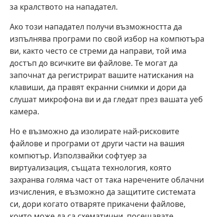
за кралството на нападател.
Ако този нападател получи възможността да
изпълнява програми по свой избор на компютъра
ви, както често се стреми да направи, той има
достъп до всичките ви файлове. Те могат да
започнат да регистрират вашите натискания на
клавиши, да правят екранни снимки и дори да
слушат микрофона ви и да гледат през вашата уеб
камера.
Но е възможно да изолирате най-рисковите
файлове и програми от други части на вашия
компютър. Използвайки софтуер за
виртуализация, същата технология, която
захранва голяма част от така наречените облачни
изчисления, е възможно да защитите системата
си, дори когато отваряте прикачени файлове,
които може да са схематични, посещавате