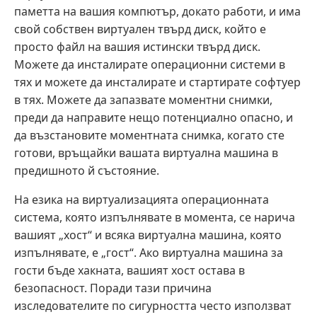
паметта на вашия компютър, докато работи, и има
свой собствен виртуален твърд диск, който е
просто файл на вашия истински твърд диск.
Можете да инсталирате операционни системи в
тях и можете да инсталирате и стартирате софтуер
в тях. Можете да запазвате моментни снимки,
преди да направите нещо потенциално опасно, и
да възстановите моментната снимка, когато сте
готови, връщайки вашата виртуална машина в
предишното й състояние.
На езика на виртуализацията операционната
система, която изпълнявате в момента, се нарича
вашият „хост“ и всяка виртуална машина, която
изпълнявате, е „гост“. Ако виртуална машина за
гости бъде хакната, вашият хост остава в
безопасност. Поради тази причина
изследователите по сигурността често използват