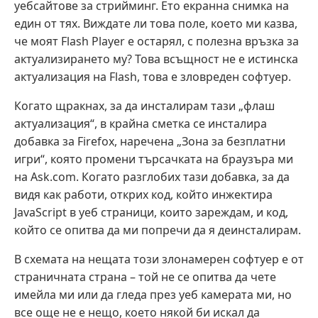
уебсайтове за стрийминг. Ето екранна снимка на
един от тях. Виждате ли това поле, което ми казва,
че моят Flash Player е остарял, с полезна връзка за
актуализирането му? Това всъщност не е истинска
актуализация на Flash, това е зловреден софтуер.
Когато щракнах, за да инсталирам тази „флаш
актуализация“, в крайна сметка се инсталира
добавка за Firefox, наречена „Зона за безплатни
игри“, която промени търсачката на браузъра ми
на Ask.com. Когато разглобих тази добавка, за да
видя как работи, открих код, който инжектира
JavaScript в уеб страници, които зареждам, и код,
който се опитва да ми попречи да я деинсталирам.
В схемата на нещата този злонамерен софтуер е от
страничната страна – той не се опитва да чете
имейла ми или да гледа през уеб камерата ми, но
все още не е нещо, което някой би искал да