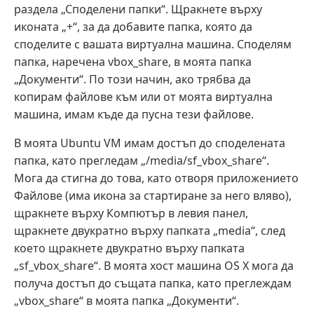
раздела „Споделени папки“. Щракнете върху
иконата „+“, за да добавите папка, която да
споделите с вашата виртуална машина. Споделям
папка, наречена vbox_share, в моята папка
„Документи“. По този начин, ако трябва да
копирам файлове към или от моята виртуална
машина, имам къде да пусна тези файлове.
В моята Ubuntu VM имам достъп до споделената
папка, като прегледам „/media/sf_vbox_share“.
Мога да стигна до това, като отворя приложението
Файлове (има икона за стартиране за него вляво),
щракнете върху Компютър в левия панел,
щракнете двукратно върху папката „media“, след
което щракнете двукратно върху папката
„sf_vbox_share“. В моята хост машина OS X мога да
получа достъп до същата папка, като преглеждам
„vbox_share“ в моята папка „Документи“.