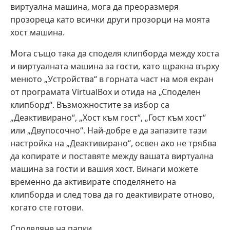
виртуална машина, мога да преоразмеря
прозореца като всички други прозорци на моята
хост машина.
Мога също така да споделя клипборда между хоста
и виртуалната машина за гости, като щракна върху
менюто „Устройства“ в горната част на моя екран
от програмата VirtualBox и отида на „Споделен
клипборд“. Възможностите за избор са
„Деактивирано“, „Хост към гост“, „Гост към хост“
или „Двупосочно“. Най-добре е да запазите тази
настройка на „Деактивирано“, освен ако не трябва
да копирате и поставяте между вашата виртуална
машина за гости и вашия хост. Винаги можете
временно да активирате споделянето на
клипборда и след това да го деактивирате отново,
когато сте готови.
Споделяне на папки