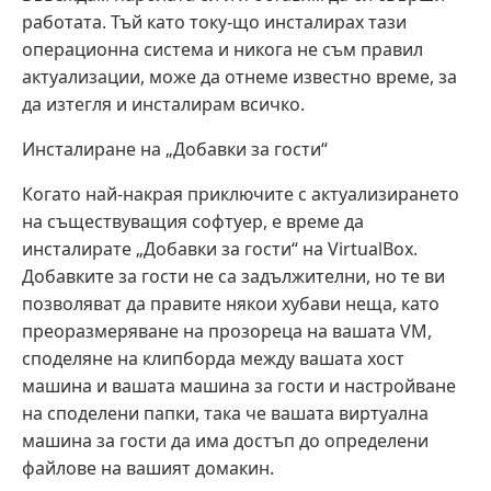
работата. Тъй като току-що инсталирах тази
операционна система и никога не съм правил
актуализации, може да отнеме известно време, за
да изтегля и инсталирам всичко.
Инсталиране на „Добавки за гости“
Когато най-накрая приключите с актуализирането
на съществуващия софтуер, е време да
инсталирате „Добавки за гости“ на VirtualBox.
Добавките за гости не са задължителни, но те ви
позволяват да правите някои хубави неща, като
преоразмеряване на прозореца на вашата VM,
споделяне на клипборда между вашата хост
машина и вашата машина за гости и настройване
на споделени папки, така че вашата виртуална
машина за гости да има достъп до определени
файлове на вашият домакин.