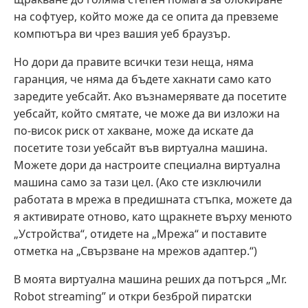
на софтуер, който може да се опита да превземе
компютъра ви чрез вашия уеб браузър.
Но дори да правите всички тези неща, няма
гаранция, че няма да бъдете хакнати само като
заредите уебсайт. Ако възнамерявате да посетите
уебсайт, който смятате, че може да ви изложи на
по-висок риск от хакване, може да искате да
посетите този уебсайт във виртуална машина.
Можете дори да настроите специална виртуална
машина само за тази цел. (Ако сте изключили
работата в мрежа в предишната стъпка, можете да
я активирате отново, като щракнете върху менюто
„Устройства“, отидете на „Мрежа“ и поставите
отметка на „Свързване на мрежов адаптер.“)
В моята виртуална машина реших да потърся „Mr.
Robot streaming” и откри безброй пиратски