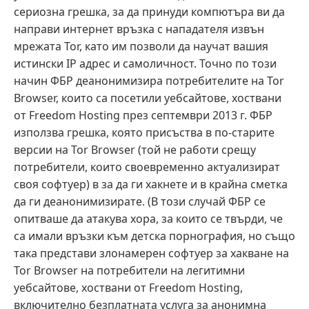
сериозна грешка, за да принуди компютъра ви да
направи интернет връзка с нападателя извън
мрежата Tor, като им позволи да научат вашия
истински IP адрес и самоличност. Точно по този
начин ФБР деанонимизира потребителите на Tor
Browser, които са посетили уебсайтове, хоствани
от Freedom Hosting през септември 2013 г. ФБР
използва грешка, която присъства в по-старите
версии на Tor Browser (той не работи срещу
потребители, които своевременно актуализират
своя софтуер) в за да ги хакнете и в крайна сметка
да ги деанонимизирате. (В този случай ФБР се
опитваше да атакува хора, за които се твърди, че
са имали връзки към детска порнография, но също
така представи злонамерен софтуер за хакване на
Tor Browser на потребители на легитимни
уебсайтове, хоствани от Freedom Hosting,
включително безплатната услуга за анонимна