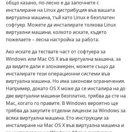
общо казано, по-лесно е да започнете с
инсталиране на Linux дистрибуция във вашата
виртуална машина, тъй като Linux е безплатен
софтуер. Можете да инсталирате толкова Linux
виртуални машини, колкото искате, където
пожелаете – лесна настройка за работа.
Ако искате да тествате част от софтуера за
Windows или Mac OS X във виртуална машина, за
да видите дали е злонамерен, можете също да
инсталирате тези операционни системи във
виртуална машина. Но има законови ограничения.
Например, докато OS X може да се инсталира на до
две виртуални машини безплатно, трябва да сте на
Mac, когато го правите. В Windows вероятно ще
трябва да закупите отделни лицензи за Windows за
всяка виртуална машина. Ето инструкции за
инсталиране на Mac OS X във виртуална машина и