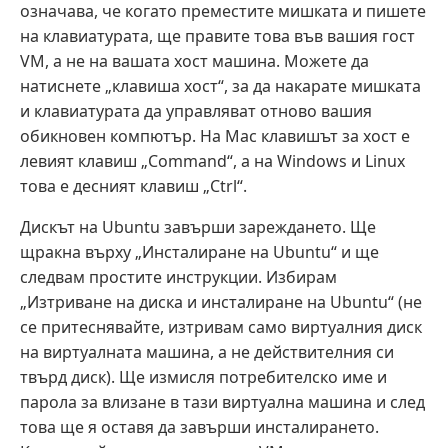
означава, че когато преместите мишката и пишете
на клавиатурата, ще правите това във вашия гост
VM, а не на вашата хост машина. Можете да
натиснете „клавиша хост“, за да накарате мишката
и клавиатурата да управляват отново вашия
обикновен компютър. На Mac клавишът за хост е
левият клавиш „Command“, а на Windows и Linux
това е десният клавиш „Ctrl“.
Дискът на Ubuntu завърши зареждането. Ще
щракна върху „Инсталиране на Ubuntu“ и ще
следвам простите инструкции. Избирам
„Изтриване на диска и инсталиране на Ubuntu“ (не
се притеснявайте, изтривам само виртуалния диск
на виртуалната машина, а не действителния си
твърд диск). Ще измисля потребителско име и
парола за влизане в тази виртуална машина и след
това ще я оставя да завърши инсталирането.