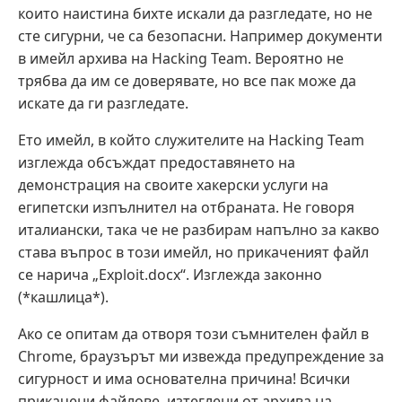
които наистина бихте искали да разгледате, но не
сте сигурни, че са безопасни. Например документи
в имейл архива на Hacking Team. Вероятно не
трябва да им се доверявате, но все пак може да
искате да ги разгледате.
Ето имейл, в който служителите на Hacking Team
изглежда обсъждат предоставянето на
демонстрация на своите хакерски услуги на
египетски изпълнител на отбраната. Не говоря
италиански, така че не разбирам напълно за какво
става въпрос в този имейл, но прикаченият файл
се нарича „Exploit.docx“. Изглежда законно
(*кашлица*).
Ако се опитам да отворя този съмнителен файл в
Chrome, браузърът ми извежда предупреждение за
сигурност и има основателна причина! Всички
прикачени файлове, изтеглени от архива на