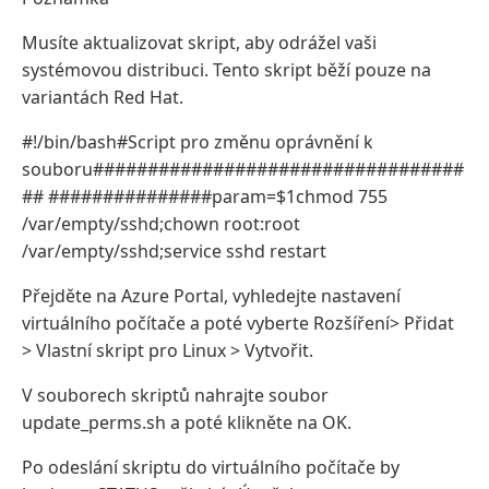
Musíte aktualizovat skript, aby odrážel vaši
systémovou distribuci. Tento skript běží pouze na
variantách Red Hat.
#!/bin/bash#Script pro změnu oprávnění k
souboru##################################
## ###############param=$1chmod 755
/var/empty/sshd;chown root:root
/var/empty/sshd;service sshd restart
Přejděte na Azure Portal, vyhledejte nastavení
virtuálního počítače a poté vyberte Rozšíření> Přidat
> Vlastní skript pro Linux > Vytvořit.
V souborech skriptů nahrajte soubor
update_perms.sh a poté klikněte na OK.
Po odeslání skriptu do virtuálního počítače by