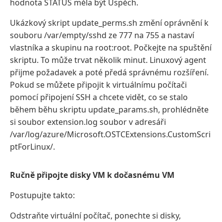
hodnota STATUS měla být Úspěch.
Ukázkový skript update_perms.sh změní oprávnění k
souboru /var/empty/sshd ze 777 na 755 a nastaví
vlastníka a skupinu na root:root. Počkejte na spuštění
skriptu. To může trvat několik minut. Linuxový agent
přijme požadavek a poté předá správnému rozšíření.
Pokud se můžete připojit k virtuálnímu počítači
pomocí připojení SSH a chcete vidět, co se stalo
během běhu skriptu update_params.sh, prohlédněte
si soubor extension.log soubor v adresáři
/var/log/azure/Microsoft.OSTCExtensions.CustomScri
ptForLinux/.
Ručně připojte disky VM k dočasnému VM
Postupujte takto:
Odstraňte virtuální počítač, ponechte si disky,