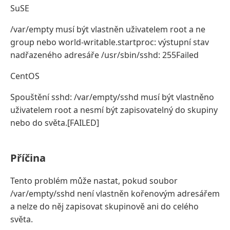
SuSE
/var/empty musí být vlastněn uživatelem root a ne
group nebo world-writable.startproc: výstupní stav
nadřazeného adresáře /usr/sbin/sshd: 255Failed
CentOS
Spouštění sshd: /var/empty/sshd musí být vlastněno
uživatelem root a nesmí být zapisovatelný do skupiny
nebo do světa.[FAILED]
Příčina
Tento problém může nastat, pokud soubor
/var/empty/sshd není vlastněn kořenovým adresářem
a nelze do něj zapisovat skupinově ani do celého
světa.