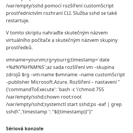
/var/empty/sshd pomocí rozšíření customScript
prostřednictvím rozhraní CLI. Služba sshd se také
restartuje.
V tomto skriptu nahraďte skutečným názvem
virtuálního počítače a skutečným názvem skupiny
prostředků.
vmname=yourvm;rg=yourrg;timestamp=`date
+%d%Y%H%M%S`;az sada rozšíření vm –skupina
zdrojů $rg –vm-name $vmname –name customScript
–publisher Microsoft.Azure. Rozšíření – nastavení "
{'commandToExecute': 'bash -c \'chmod 755
/var/empty/sshd;chown root:root
/var/empty/sshd;systemctl start sshd;ps -eaf | grep
sshd\",'timestamp ': "$((timestamp))"}"
Sériová konzole