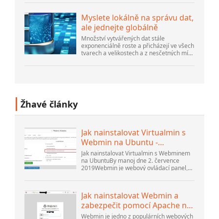
existuje spousta inovací, které dělají lidé...
Myslete lokálně na správu dat,
ale jednejte globálně
Množství vytvářených dat stále
exponenciálně roste a přicházejí ve všech
tvarech a velikostech a z nesčetných míst.
Je strukturovaný a – stále více –
nestrukturovaný a je to gen...
Žhavé články
Jak nainstalovat Virtualmin s
Webmin na Ubuntu -
Interserver ...
Jak nainstalovat Virtualmin s Webminem
na UbuntuBy manoj dne 2. července
2019Webmin je webový ovládací panel,
který vám pomůže nastavit uživatelský
účet, Apache, DNS a sdílení souborů. Je
velmi uživatelsky přívětivý...
Jak nainstalovat Webmin a
zabezpečit pomocí Apache na
Ubuntu 18.04 ...
Webmin je jedno z populárních webových