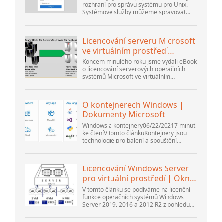
rozhraní pro správu systému pro Unix.
Systémové služby můžeme spravovat
pomocí příslušných modulů Webmin.
Oblíbené a oficiální dostupné moduly...
Licencování serveru Microsoft
ve virtuálním prostředí
přehodnoceno
Koncem minulého roku jsme vydali eBook
o licencování serverových operačních
systémů Microsoft ve virtuálním
prostředí. Na to navázal webinář
Thomase Maurera a Andrewa Syrewicze.
Směrem k...
O kontejnerech Windows |
Dokumenty Microsoft
Windows a kontejnery06/22/20217 minut
ke čteníV tomto článkuKontejnery jsou
technologie pro balení a spouštění
aplikací pro Windows a Linux v různých
prostředích v místním prostředí a v...
Licencování Windows Server
pro virtuální prostředí | Okna
...
V tomto článku se podíváme na licenční
funkce operačních systémů Windows
Server 2019, 2016 a 2012 R2 z pohledu
nového licenčního modelu společnosti
Microsoft. Také si povíme o pravidle...