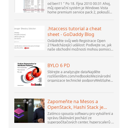
(10061) (Zobrazit téma) *
od ben11 " Po 18. října 2010 00:31 Ahoj,
Fórum komunity Apache
můj operační systém je Windows Vista
home premium service pack 2, pokouším
OpenOffice
se nastavit připojení k databázi MySQL
verze 5.1. Spustil jsem databázi
openOffice.org 3. .
.htaccess tutorial a cheat
sheet - GoDaddy Blog
Ovládněte svůj web Registrace Open
21Nadcházející událost: Podívejte se, jak
naše obchodní možnosti mohou pomoci
vaší firmě přizpůsobit se měnícímu se
prostředí na GoDaddy Open 2021 dne 28.
září. Vítejte v našem .htacces...
BYLO 6 PD
Sbírejte a analyzujte dataNajděte
rozlišeníibm.com/redbooksMezinárodní
organizace technické podporyWebSphere
Application Server V6
ProblemDetermination for Distributed
PlatformsListopad 2005 SG2...
Zapomeňte na Mesos a
OpenStack, Hashi Stack je
nová další platforma
Zatímco spousta softwaru pro vytváření a
správu škálování pochází ze
superpočítačových center, hyperscalerů a
největších tvůrců veřejného cloudu, stále