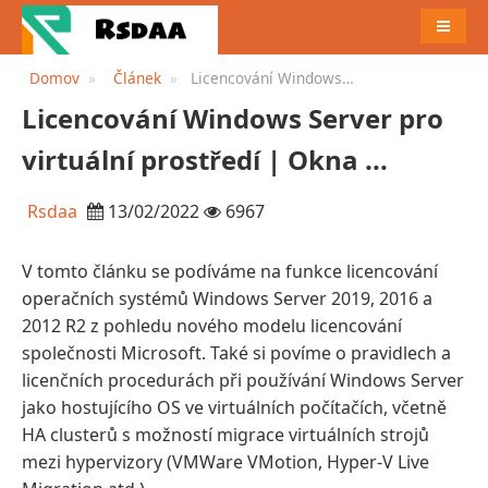
JÍDELN
Domov
Článek
Licencování Windows
Server pro virtuální prostředí
Licencování Windows Server pro
| Okna ...
virtuální prostředí | Okna ...
Rsdaa
13/02/2022
6967
V tomto článku se podíváme na funkce licencování
operačních systémů Windows Server 2019, 2016 a
2012 R2 z pohledu nového modelu licencování
společnosti Microsoft. Také si povíme o pravidlech a
licenčních procedurách při používání Windows Server
jako hostujícího OS ve virtuálních počítačích, včetně
HA clusterů s možností migrace virtuálních strojů
mezi hypervizory (VMWare VMotion, Hyper-V Live