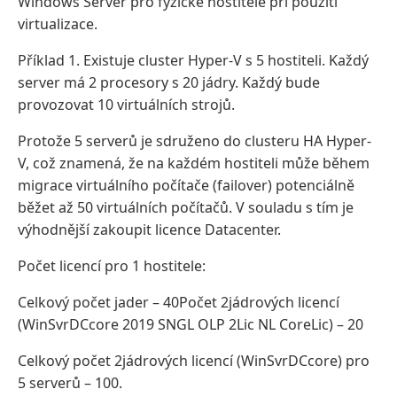
Windows Server pro fyzické hostitele při použití
virtualizace.
Příklad 1. Existuje cluster Hyper-V s 5 hostiteli. Každý
server má 2 procesory s 20 jádry. Každý bude
provozovat 10 virtuálních strojů.
Protože 5 serverů je sdruženo do clusteru HA Hyper-
V, což znamená, že na každém hostiteli může během
migrace virtuálního počítače (failover) potenciálně
běžet až 50 virtuálních počítačů. V souladu s tím je
výhodnější zakoupit licence Datacenter.
Počet licencí pro 1 hostitele:
Celkový počet jader – 40Počet 2jádrových licencí
(WinSvrDCcore 2019 SNGL OLP 2Lic NL CoreLic) – 20
Celkový počet 2jádrových licencí (WinSvrDCcore) pro
5 serverů – 100.