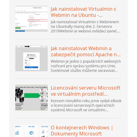
Jak nainstalovat Virtualmin s
Webmin na Ubuntu -
Interserver ...
Jak nainstalovat Virtualmin s Webminem
na UbuntuBy manoj dne 2. července
2019Webmin je webový ovládací panel,
který vám pomůže nastavit uživatelský
účet, Apache, DNS a sdílení souborů. Je
velmi uživatelsky přívětivý...
Jak nainstalovat Webmin a
zabezpečit pomocí Apache na
Ubuntu 18.04 ...
Webmin je jedno z populárních webových
rozhraní pro správu systému pro Unix.
Systémové služby můžeme spravovat
pomocí příslušných modulů Webmin.
Oblíbené a oficiální dostupné moduly...
Licencování serveru Microsoft
ve virtuálním prostředí
přehodnoceno
Koncem minulého roku jsme vydali eBook
o licencování serverových operačních
systémů Microsoft ve virtuálním
prostředí. Na to navázal webinář
Thomase Maurera a Andrewa Syrewicze.
Směrem k...
O kontejnerech Windows |
Dokumenty Microsoft