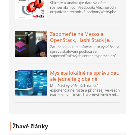
Sbírejte a analyzujte dataNajděte
rozlišeníibm.com/redbooksMezinárodní
organizace technické podporyWebSphere
Application Server V6
ProblemDetermination for Distributed
PlatformsListopad 2005 SG2...
Zapomeňte na Mesos a
OpenStack, Hashi Stack je
nová další platforma
Zatímco spousta softwaru pro vytváření a
správu škálování pochází ze
superpočítačových center, hyperscalerů a
největších tvůrců veřejného cloudu, stále
existuje spousta inovací, které dělají lidé...
Myslete lokálně na správu dat,
ale jednejte globálně
Množství vytvářených dat stále
exponenciálně roste a přicházejí ve všech
tvarech a velikostech a z nesčetných míst.
Je strukturovaný a – stále více –
nestrukturovaný a je to gen...
Žhavé články