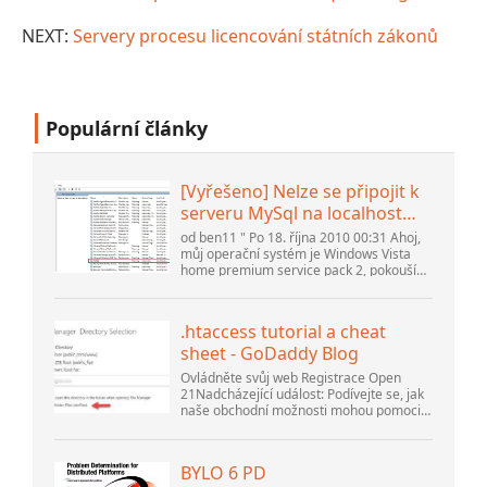
NEXT:
Servery procesu licencování státních zákonů
Populární články
[Vyřešeno] Nelze se připojit k
serveru MySql na localhost
(10061) (Zobrazit téma) *
od ben11 " Po 18. října 2010 00:31 Ahoj,
Fórum komunity Apache
můj operační systém je Windows Vista
home premium service pack 2, pokouším
OpenOffice
se nastavit připojení k databázi MySQL
verze 5.1. Spustil jsem databázi
openOffice.org 3. .
.htaccess tutorial a cheat
sheet - GoDaddy Blog
Ovládněte svůj web Registrace Open
21Nadcházející událost: Podívejte se, jak
naše obchodní možnosti mohou pomoci
vaší firmě přizpůsobit se měnícímu se
prostředí na GoDaddy Open 2021 dne 28.
září. Vítejte v našem .htacces...
BYLO 6 PD