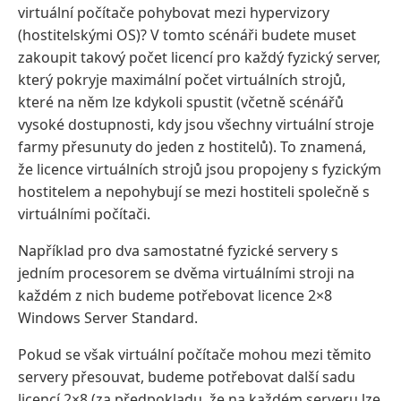
virtuální počítače pohybovat mezi hypervizory
(hostitelskými OS)? V tomto scénáři budete muset
zakoupit takový počet licencí pro každý fyzický server,
který pokryje maximální počet virtuálních strojů,
které na něm lze kdykoli spustit (včetně scénářů
vysoké dostupnosti, kdy jsou všechny virtuální stroje
farmy přesunuty do jeden z hostitelů). To znamená,
že licence virtuálních strojů jsou propojeny s fyzickým
hostitelem a nepohybují se mezi hostiteli společně s
virtuálními počítači.
Například pro dva samostatné fyzické servery s
jedním procesorem se dvěma virtuálními stroji na
každém z nich budeme potřebovat licence 2×8
Windows Server Standard.
Pokud se však virtuální počítače mohou mezi těmito
servery přesouvat, budeme potřebovat další sadu
licencí 2×8 (za předpokladu, že na každém serveru lze