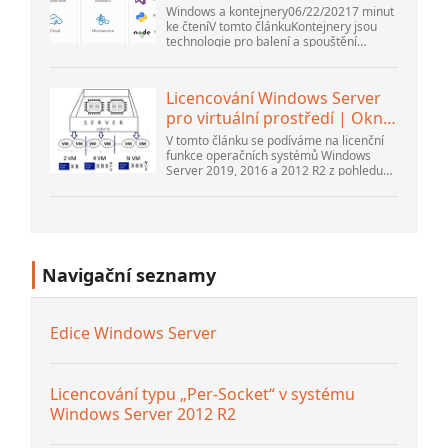
Windows a kontejnery06/22/20217 minut
ke čteníV tomto článkuKontejnery jsou
technologie pro balení a spouštění
aplikací pro Windows a Linux v různých
prostředích v místním prostředí a v...
Licencování Windows Server
pro virtuální prostředí | Okna
...
V tomto článku se podíváme na licenční
funkce operačních systémů Windows
Server 2019, 2016 a 2012 R2 z pohledu
nového licenčního modelu společnosti
Microsoft. Také si povíme o pravidle...
Navigační seznamy
Edice Windows Server
Licencování typu „Per-Socket“ v systému
Windows Server 2012 R2