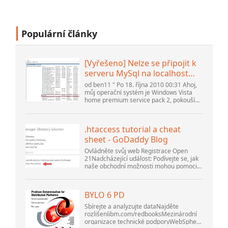
Populární články
[Vyřešeno] Nelze se připojit k
serveru MySql na localhost
(10061) (Zobrazit téma) *
od ben11 " Po 18. října 2010 00:31 Ahoj,
Fórum komunity Apache
můj operační systém je Windows Vista
home premium service pack 2, pokouším
OpenOffice
se nastavit připojení k databázi MySQL
verze 5.1. Spustil jsem databázi
openOffice.org 3. .
.htaccess tutorial a cheat
sheet - GoDaddy Blog
Ovládněte svůj web Registrace Open
21Nadcházející událost: Podívejte se, jak
naše obchodní možnosti mohou pomoci
vaší firmě přizpůsobit se měnícímu se
prostředí na GoDaddy Open 2021 dne 28.
září. Vítejte v našem .htacces...
BYLO 6 PD
Sbírejte a analyzujte dataNajděte
rozlišeníibm.com/redbooksMezinárodní
organizace technické podporyWebSphere