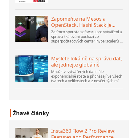
Application Server V6
ProblemDetermination for Distributed
PlatformsListopad 2005 SG2...
Zapomeňte na Mesos a
OpenStack, Hashi Stack je
nová další platforma
Zatímco spousta softwaru pro vytváření a
správu škálování pochází ze
superpočítačových center, hyperscalerů a
největších tvůrců veřejného cloudu, stále
existuje spousta inovací, které dělají lidé...
Myslete lokálně na správu dat,
ale jednejte globálně
Množství vytvářených dat stále
exponenciálně roste a přicházejí ve všech
tvarech a velikostech a z nesčetných míst.
Je strukturovaný a – stále více –
nestrukturovaný a je to gen...
Žhavé články
Insta360 Flow 2 Pro Review:
Features and Performance