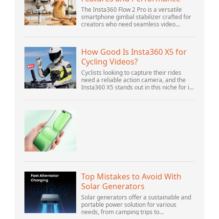
The Insta360 Flow 2 Pro is a versatile
smartphone gimbal stabilizer crafted for
creators who need seamless video
solutions. Positioned as a smart choice
for vlogging, live streaming, and video
calls,...
How Good Is Insta360 X5 for
Cycling Videos?
Cyclists looking to capture their rides
need a reliable action camera, and the
Insta360 X5 stands out in this niche for its
advanced features and versatility.
Offering top-of-the-line 8K 360° video ca...
Top Mistakes to Avoid With
Solar Generators
Solar generators offer a sustainable and
portable power solution for various
needs, from camping trips to