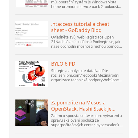
Fórum komunity Apache
můj operační systém je Windows Vista
home premium service pack 2, pokouším
OpenOffice
se nastavit připojení k databázi MySQL
verze 5.1. Spustil jsem databázi
openOffice.org 3. .
.htaccess tutorial a cheat
sheet - GoDaddy Blog
Ovládněte svůj web Registrace Open
21Nadcházející událost: Podívejte se, jak
naše obchodní možnosti mohou pomoci
vaší firmě přizpůsobit se měnícímu se
prostředí na GoDaddy Open 2021 dne 28.
září. Vítejte v našem .htacces...
BYLO 6 PD
Sbírejte a analyzujte dataNajděte
rozlišeníibm.com/redbooksMezinárodní
organizace technické podporyWebSphere
Application Server V6
ProblemDetermination for Distributed
PlatformsListopad 2005 SG2...
Zapomeňte na Mesos a
OpenStack, Hashi Stack je
nová další platforma
Zatímco spousta softwaru pro vytváření a
správu škálování pochází ze
superpočítačových center, hyperscalerů a
největších tvůrců veřejného cloudu, stále
existuje spousta inovací, které dělají lidé...