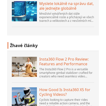
Myslete lokálně na správu dat,
ale jednejte globálně
Množství vytvářených dat stále
exponenciálně roste a přicházejí ve všech
tvarech a velikostech a z nesčetných míst.
Je strukturovaný a – stále více –
nestrukturovaný a je to gen...
Žhavé články
Insta360 Flow 2 Pro Review:
Features and Performance
The Insta360 Flow 2 Pro is a versatile
smartphone gimbal stabilizer crafted for
creators who need seamless video
solutions. Positioned as a smart choice
for vlogging, live streaming, and video
calls,...
How Good Is Insta360 X5 for
Cycling Videos?
Cyclists looking to capture their rides
need a reliable action camera, and the