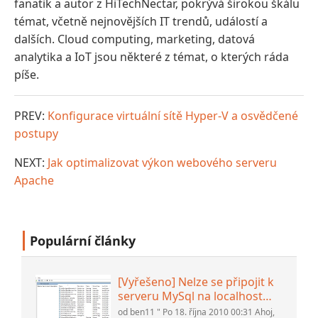
fanatik a autor z HiTechNectar, pokrývá širokou škálu
témat, včetně nejnovějších IT trendů, událostí a
dalších. Cloud computing, marketing, datová
analytika a IoT jsou některé z témat, o kterých ráda
píše.
PREV:
Konfigurace virtuální sítě Hyper-V a osvědčené
postupy
NEXT:
Jak optimalizovat výkon webového serveru
Apache
Populární články
[Vyřešeno] Nelze se připojit k
serveru MySql na localhost
(10061) (Zobrazit téma) *
od ben11 " Po 18. října 2010 00:31 Ahoj,