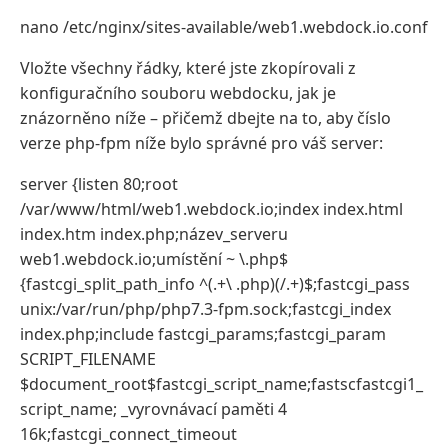
nano /etc/nginx/sites-available/web1.webdock.io.conf
Vložte všechny řádky, které jste zkopírovali z
konfiguračního souboru webdocku, jak je
znázorněno níže – přičemž dbejte na to, aby číslo
verze php-fpm níže bylo správné pro váš server:
server {listen 80;root
/var/www/html/web1.webdock.io;index index.html
index.htm index.php;název_serveru
web1.webdock.io;umístění ~ \.php$
{fastcgi_split_path_info ^(.+\ .php)(/.+)$;fastcgi_pass
unix:/var/run/php/php7.3-fpm.sock;fastcgi_index
index.php;include fastcgi_params;fastcgi_param
SCRIPT_FILENAME
$document_root$fastcgi_script_name;fastscfastcgi1_
script_name; _vyrovnávací paměti 4
16k;fastcgi_connect_timeout