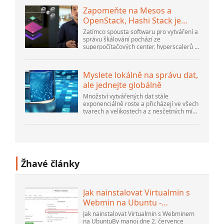
Zapomeňte na Mesos a
OpenStack, Hashi Stack je
nová další platforma
Zatímco spousta softwaru pro vytváření a
správu škálování pochází ze
superpočítačových center, hyperscalerů a
největších tvůrců veřejného cloudu, stále
existuje spousta inovací, které dělají lidé...
Myslete lokálně na správu dat,
ale jednejte globálně
Množství vytvářených dat stále
exponenciálně roste a přicházejí ve všech
tvarech a velikostech a z nesčetných míst.
Je strukturovaný a – stále více –
nestrukturovaný a je to gen...
Žhavé články
Jak nainstalovat Virtualmin s
Webmin na Ubuntu -
Interserver ...
Jak nainstalovat Virtualmin s Webminem
na UbuntuBy manoj dne 2. července