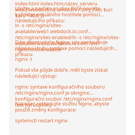
index.html index.htm;název_serveru
Uložte a zavřete soubor. Poté povolte
web2.webdock.io; umístění / { try_files $uri
každého virtuálního hostitele pomocí
$uri/ =404; }}
následujícího příkazu:
ln -s /etc/nginx/sites-
available/web1.webdock.io.conf
/etc/nginx/sites-enabled/ln -s /etc/nginx/sites-
Dále zkontrolujte Nginx, zda neobsahuje
available/web2.webdock.io.conf /etc/
nějakou chybu syntaxe pomocí následujícího
nginx/sites-enabled/
příkazu:
nginx -t
Pokud vše půjde dobře, měli byste získat
následující výstup:
nginx: syntaxe konfiguračního souboru
/etc/nginx/nginx.conf je oknginx:
konfigurační soubor /etc/nginx/nginx.conf
Nakonec restartujte službu Nginx, abyste
test byl úspěšný
použili změny konfigurace:
systemctl restart nginx