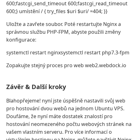
600;fastcgi_send_timeout 600;fastcgi_read_timeout
600;} umístění / { try_files $uri $uri/ =404; }}
Uložte a zavřete soubor. Poté restartujte Nginx a
správnou službu PHP-FPM, abyste použili změny
konfigurace:
systemctl restart nginxsystemctl restart php7.3-fpm
Zopakujte stejný proces pro web web2.webdock.io
Závěr & Další kroky
Blahopřejeme! nyní jste úspěšně nastavili svůj web
pro hostování dvou webů na jednom Ubuntu VPS.
Doufáme, že nyní máte dostatek znalostí pro
hostování neomezeného počtu webových stránek na
vašem vlastním serveru. Pro více informací o
virtuálním hostingu na Nginx, můžete navštívit Nginx