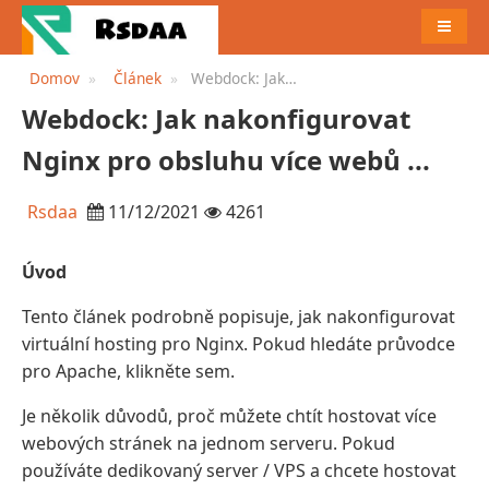
JÍDELN
Domov
Článek
Webdock: Jak
nakonfigurovat Nginx pro
Webdock: Jak nakonfigurovat
obsluhu více webů ...
Nginx pro obsluhu více webů ...
Rsdaa
11/12/2021
4261
Úvod
Tento článek podrobně popisuje, jak nakonfigurovat
virtuální hosting pro Nginx. Pokud hledáte průvodce
pro Apache, klikněte sem.
Je několik důvodů, proč můžete chtít hostovat více
webových stránek na jednom serveru. Pokud
používáte dedikovaný server / VPS a chcete hostovat