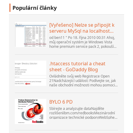
Populární články
[Vyřešeno] Nelze se připojit k
serveru MySql na localhost
(10061) (Zobrazit téma) *
od ben11 " Po 18. října 2010 00:31 Ahoj,
Fórum komunity Apache
můj operační systém je Windows Vista
home premium service pack 2, pokouším
OpenOffice
se nastavit připojení k databázi MySQL
verze 5.1. Spustil jsem databázi
openOffice.org 3. .
.htaccess tutorial a cheat
sheet - GoDaddy Blog
Ovládněte svůj web Registrace Open
21Nadcházející událost: Podívejte se, jak
naše obchodní možnosti mohou pomoci
vaší firmě přizpůsobit se měnícímu se
prostředí na GoDaddy Open 2021 dne 28.
září. Vítejte v našem .htacces...
BYLO 6 PD
Sbírejte a analyzujte dataNajděte
rozlišeníibm.com/redbooksMezinárodní
organizace technické podporyWebSphere
Application Server V6
ProblemDetermination for Distributed
PlatformsListopad 2005 SG2...