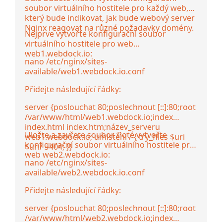
soubor virtuálního hostitele pro každý web,
který bude indikovat, jak bude webový server
Nginx reagovat na různé požadavky domény.
Nejprve vytvořte konfigurační soubor
virtuálního hostitele pro web
web1.webdock.io:
nano /etc/nginx/sites-
available/web1.webdock.io.conf
Přidejte následující řádky:
server {poslouchat 80;poslechnout [::]:80;root
/var/www/html/web1.webdock.io;index
index.html index.htm;název_serveru
Uložte a zavřete soubor. Poté vytvořte
web1.webdock.io; umístění / { try_files $uri
konfigurační soubor virtuálního hostitele pro
$uri/ =404; }}
web web2.webdock.io:
nano /etc/nginx/sites-
available/web2.webdock.io.conf
Přidejte následující řádky:
server {poslouchat 80;poslechnout [::]:80;root
/var/www/html/web2.webdock.io;index