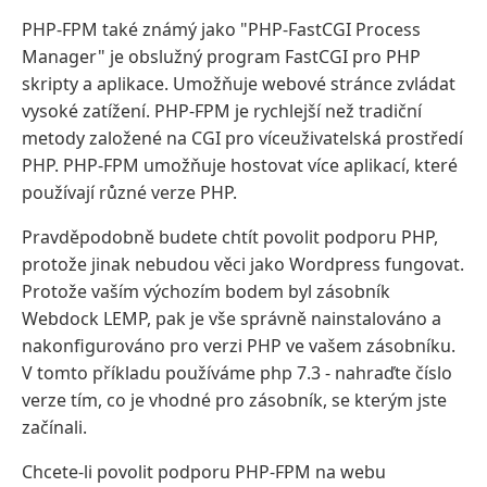
PHP-FPM také známý jako "PHP-FastCGI Process
Manager" je obslužný program FastCGI pro PHP
skripty a aplikace. Umožňuje webové stránce zvládat
vysoké zatížení. PHP-FPM je rychlejší než tradiční
metody založené na CGI pro víceuživatelská prostředí
PHP. PHP-FPM umožňuje hostovat více aplikací, které
používají různé verze PHP.
Pravděpodobně budete chtít povolit podporu PHP,
protože jinak nebudou věci jako Wordpress fungovat.
Protože vaším výchozím bodem byl zásobník
Webdock LEMP, pak je vše správně nainstalováno a
nakonfigurováno pro verzi PHP ve vašem zásobníku.
V tomto příkladu používáme php 7.3 - nahraďte číslo
verze tím, co je vhodné pro zásobník, se kterým jste
začínali.
Chcete-li povolit podporu PHP-FPM na webu