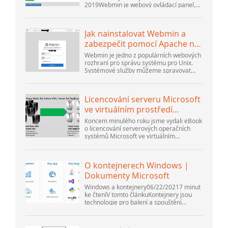
2019Webmin je webový ovládací panel,
který vám pomůže nastavit uživatelský
účet, Apache, DNS a sdílení souborů. Je
velmi uživatelsky přívětivý...
Jak nainstalovat Webmin a
zabezpečit pomocí Apache na
Ubuntu 18.04 ...
Webmin je jedno z populárních webových
rozhraní pro správu systému pro Unix.
Systémové služby můžeme spravovat
pomocí příslušných modulů Webmin.
Oblíbené a oficiální dostupné moduly...
Licencování serveru Microsoft
ve virtuálním prostředí
přehodnoceno
Koncem minulého roku jsme vydali eBook
o licencování serverových operačních
systémů Microsoft ve virtuálním
prostředí. Na to navázal webinář
Thomase Maurera a Andrewa Syrewicze.
Směrem k...
O kontejnerech Windows |
Dokumenty Microsoft
Windows a kontejnery06/22/20217 minut
ke čteníV tomto článkuKontejnery jsou
technologie pro balení a spouštění
aplikací pro Windows a Linux v různých
prostředích v místním prostředí a v...