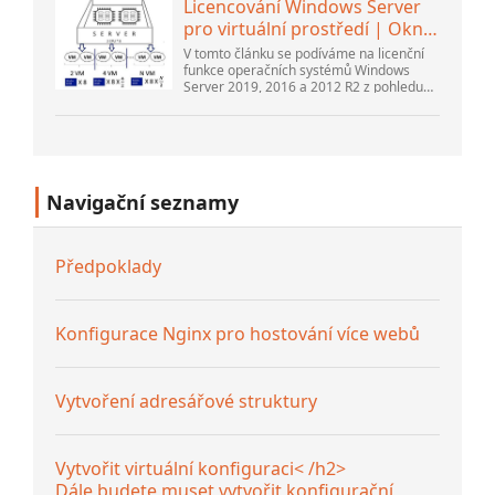
Licencování Windows Server
pro virtuální prostředí | Okna
...
V tomto článku se podíváme na licenční
funkce operačních systémů Windows
Server 2019, 2016 a 2012 R2 z pohledu
nového licenčního modelu společnosti
Microsoft. Také si povíme o pravidle...
Navigační seznamy
Předpoklady
Konfigurace Nginx pro hostování více webů
Vytvoření adresářové struktury
Vytvořit virtuální konfiguraci< /h2>
Dále budete muset vytvořit konfigurační