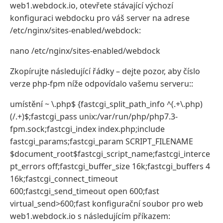
web1.webdock.io, otevřete stávající výchozí
konfiguraci webdocku pro váš server na adrese
/etc/nginx/sites-enabled/webdock:
nano /etc/nginx/sites-enabled/webdock
Zkopírujte následující řádky – dejte pozor, aby číslo
verze php-fpm níže odpovídalo vašemu serveru::
umístění ~ \.php$ {fastcgi_split_path_info ^(.+\.php)
(/.+)$;fastcgi_pass unix:/var/run/php/php7.3-
fpm.sock;fastcgi_index index.php;include
fastcgi_params;fastcgi_param SCRIPT_FILENAME
$document_root$fastcgi_script_name;fastcgi_interce
pt_errors off;fastcgi_buffer_size 16k;fastcgi_buffers 4
16k;fastcgi_connect_timeout
600;fastcgi_send_timeout open 600;fast
virtual_send>600;fast konfigurační soubor pro web
web1.webdock.io s následujícím příkazem: