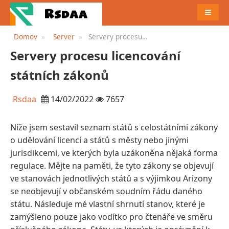
JÍDELN
Domov
Server
Servery procesu
licencování státních zákonů
Servery procesu licencování
státních zákonů
Rsdaa
14/02/2022
7657
Níže jsem sestavil seznam států s celostátními zákony
o udělování licencí a států s městy nebo jinými
jurisdikcemi, ve kterých byla uzákoněna nějaká forma
regulace. Mějte na paměti, že tyto zákony se objevují
ve stanovách jednotlivých států a s výjimkou Arizony
se neobjevují v občanském soudním řádu daného
státu. Následuje mé vlastní shrnutí stanov, které je
zamýšleno pouze jako vodítko pro čtenáře ve směru