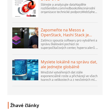
Sbírejte a analyzujte dataNajděte
rozlišeníibm.com/redbooksMezinárodní
organizace technické podporyWebSphere
Application Server V6
ProblemDetermination for Distributed
PlatformsListopad 2005 SG2...
Zapomeňte na Mesos a
OpenStack, Hashi Stack je
nová další platforma
Zatímco spousta softwaru pro vytváření a
správu škálování pochází ze
superpočítačových center, hyperscalerů a
největších tvůrců veřejného cloudu, stále
existuje spousta inovací, které dělají lidé...
Myslete lokálně na správu dat,
ale jednejte globálně
Množství vytvářených dat stále
exponenciálně roste a přicházejí ve všech
tvarech a velikostech a z nesčetných míst.
Je strukturovaný a – stále více –
nestrukturovaný a je to gen...
Žhavé články