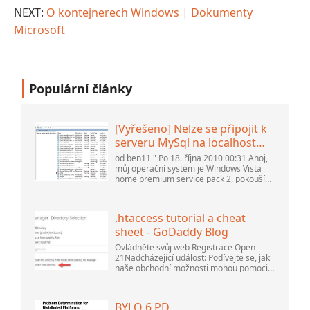
NEXT:
O kontejnerech Windows | Dokumenty
Microsoft
Populární články
[Vyřešeno] Nelze se připojit k
serveru MySql na localhost
(10061) (Zobrazit téma) *
od ben11 " Po 18. října 2010 00:31 Ahoj,
Fórum komunity Apache
můj operační systém je Windows Vista
home premium service pack 2, pokouším
OpenOffice
se nastavit připojení k databázi MySQL
verze 5.1. Spustil jsem databázi
openOffice.org 3. .
.htaccess tutorial a cheat
sheet - GoDaddy Blog
Ovládněte svůj web Registrace Open
21Nadcházející událost: Podívejte se, jak
naše obchodní možnosti mohou pomoci
vaší firmě přizpůsobit se měnícímu se
prostředí na GoDaddy Open 2021 dne 28.
září. Vítejte v našem .htacces...
BYLO 6 PD