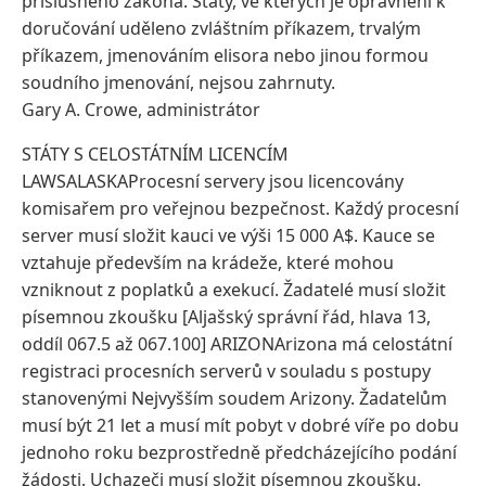
příslušného zákona. Státy, ve kterých je oprávnění k
doručování uděleno zvláštním příkazem, trvalým
příkazem, jmenováním elisora ​​nebo jinou formou
soudního jmenování, nejsou zahrnuty.
Gary A. Crowe, administrátor
STÁTY S CELOSTÁTNÍM LICENCÍM
LAWSALASKAProcesní servery jsou licencovány
komisařem pro veřejnou bezpečnost. Každý procesní
server musí složit kauci ve výši 15 000 A$. Kauce se
vztahuje především na krádeže, které mohou
vzniknout z poplatků a exekucí. Žadatelé musí složit
písemnou zkoušku [Aljašský správní řád, hlava 13,
oddíl 067.5 až 067.100] ARIZONArizona má celostátní
registraci procesních serverů v souladu s postupy
stanovenými Nejvyšším soudem Arizony. Žadatelům
musí být 21 let a musí mít pobyt v dobré víře po dobu
jednoho roku bezprostředně předcházejícího podání
žádosti. Uchazeči musí složit písemnou zkoušku.