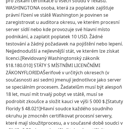
pro získání certifikace u všech soudů v Texasu.
WASHINGTONA osoba, která za poplatek zajišťuje
právní řízení ve státě Washington je povinen se
zaregistrovat u auditora okresu, ve kterém procesní
server sídlí nebo kde provozuje své hlavní místo
podnikání, a zaplatit poplatek 10 USD. Žádné
testování a žádný požadavek na pojištění nebo lepení.
Nejjednodušší a nejlevnější stát, ve kterém lze získat
licenci.[Revidovaný Washingtonský zákoník
§18.180.010] STÁTY S MÍSTNÍMI LICENČNÍMI
ZÁKONYFLORIDAŠerifové v určitých okresech (v
současnosti asi sedm) jmenují jednotlivce jako server
se speciálním procesem. Žadatelům musí být alespoň
18 let, musí mít trvalý pobyt ve státě, musí se
podrobit zkoušce a složit kauci ve výši 5 000 $.[Statuty
Floridy § 48.021]Hlavní soudce každého soudního
okruhu je zmocněn certifikovat procesní servery,
které mají sloužitprocesu, a v současné době soudci v