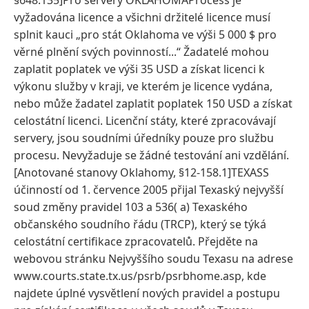
§648.135]Pro servery OKLAHOMAProcess je
vyžadována licence a všichni držitelé licence musí
splnit kauci „pro stát Oklahoma ve výši 5 000 $ pro
věrné plnění svých povinností...“ Žadatelé mohou
zaplatit poplatek ve výši 35 USD a získat licenci k
výkonu služby v kraji, ve kterém je licence vydána,
nebo může žadatel zaplatit poplatek 150 USD a získat
celostátní licenci. Licenční státy, které zpracovávají
servery, jsou soudními úředníky pouze pro službu
procesu. Nevyžaduje se žádné testování ani vzdělání.
[Anotované stanovy Oklahomy, §12-158.1]TEXASS
účinností od 1. července 2005 přijal Texaský nejvyšší
soud změny pravidel 103 a 536( a) Texaského
občanského soudního řádu (TRCP), který se týká
celostátní certifikace zpracovatelů. Přejděte na
webovou stránku Nejvyššího soudu Texasu na adrese
www.courts.state.tx.us/psrb/psrbhome.asp, kde
najdete úplné vysvětlení nových pravidel a postupu