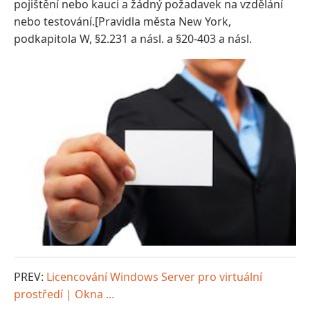
pojištění nebo kauci a žádný požadavek na vzdělání
nebo testování.[Pravidla města New York,
podkapitola W, §2.231 a násl. a §20-403 a násl.
PREV:
Licencování Windows Server pro virtuální
prostředí | Okna ...