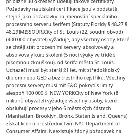
přibližně 30 okresech udělují takové certifikáty.
Požadavky na získání certifikace jsou v podstatě
stejné jako požadavky na jmenování speciálního
procesního serveru šerifem [Statuty Floridy § 48.27 §
48.29]MISSOURICity of St. Louis (22. soudní obvod)
(400 000 obyvatel) vyžaduje, aby všechny osoby, které
se chtějí stát procesními servery, absolvovaly a
absolvovaly kurz školení (5 nocí výuky ve třídě s
písemnou zkouškou). od šerifa města St. Louis.
Uchazeči musí být starší 21 let, mít středoškolský
diplom nebo GED a bez trestního rejstříku. Všechny
procesní servery musí mít E&O pokrytí s limity
alespoň 100 000 $. NEW YORKCity of New York (8
milionů obyvatel) vyžaduje všechny osoby, které
obsluhují procesy v jeho 5 městských částech
(Manhattan, Brooklyn, Bronx, Staten Island, Queens)
získat licenci prostřednictvím NYC Department of
Consumer Affairs. Neexistuje žádný požadavek na