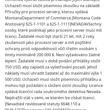
Uchazeči musí složit písemnou zkoušku na základě
Příručky pro procesní servery, kterou vydává
MontanaDepartment of Commerce.[Montana Code
Anotovaný §25-1-1101 a §25-1-1111]NEVADAVšechny
osoby, které podnikají jako procesní server musí mít
licenci. Žadatelé musí být starší 21 let, mít 2 roky
zkušeností jako procesní server a mít pojištění
ochrany proti odpovědnosti vůči třetím osobám s
limity minimálně 200 000 $. Není vyžadováno žádné
lepení. Žadatelé musí v době podání přihlášky složit
750 USD, aby zaplatili za vyšetřování pozadí, jehož
náklady musí uhradit žadatel až do maximální výše 1
500 USD. Uchazeči musí složit písemnou přihlášku a
mohou být požádáni o složení ústní zkoušky. Licence
vydává licenční rada soukromého detektiva Nevada.
Nejdražší stát v zemi, ve kterém lze získat licenci.
[Nevadské revidované statuty §648.110 a