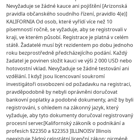
Nevyžaduje se žádné kauce ani pojištění [Arizonská
pravidla občanského soudního řízení, pravidlo 4(e)]
KALIFORNIA Od osob, které vyřídí více než 10
písemností ročně, se vyžaduje, aby se registrovali v
kraji, ve kterém působí. Registrace je platná v celém
státě. Žadatelé musí být rezidentem po dobu jednoho
roku bezprostředně předcházejícího podání. Každý
žadatel je povinen složit kauci ve výši 2 000 USD nebo
hotovostní vklad. Nevyžaduje se žádné testování ani
vzdělání. I když jsou licencovaní soukromí
investigátoři osvobozeni od požadavku na registraci,
pravděpodobně by nebyli oprávněni doručovat
bankovní poplatky a podobné dokumenty, aniž by byli
registrováni, s ohledem na zákonný jazyk, který
vyžaduje, aby tyto dokumenty doručoval registrovaný
procesní server.[Kalifornský zákoník o podnikání a
profesích §22350 a §22353 ]ILLINOISV Illinois
neexistuje žádný celostátní licenční zákon; nicméně,