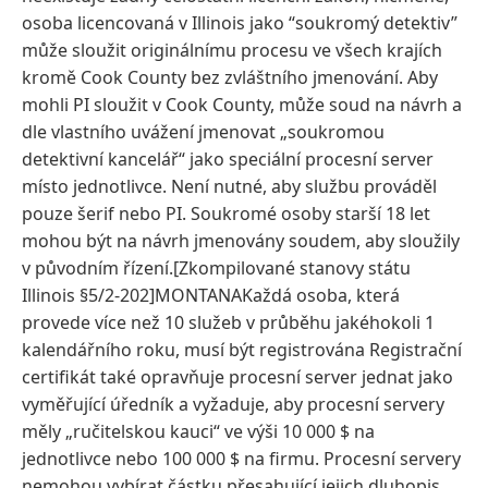
osoba licencovaná v Illinois jako “soukromý detektiv”
může sloužit originálnímu procesu ve všech krajích
kromě Cook County bez zvláštního jmenování. Aby
mohli PI sloužit v Cook County, může soud na návrh a
dle vlastního uvážení jmenovat „soukromou
detektivní kancelář“ jako speciální procesní server
místo jednotlivce. Není nutné, aby službu prováděl
pouze šerif nebo PI. Soukromé osoby starší 18 let
mohou být na návrh jmenovány soudem, aby sloužily
v původním řízení.[Zkompilované stanovy státu
Illinois §5/2-202]MONTANAKaždá osoba, která
provede více než 10 služeb v průběhu jakéhokoli 1
kalendářního roku, musí být registrována Registrační
certifikát také opravňuje procesní server jednat jako
vyměřující úředník a vyžaduje, aby procesní servery
měly „ručitelskou kauci“ ve výši 10 000 $ na
jednotlivce nebo 100 000 $ na firmu. Procesní servery
nemohou vybírat částku přesahující jejich dluhopis.