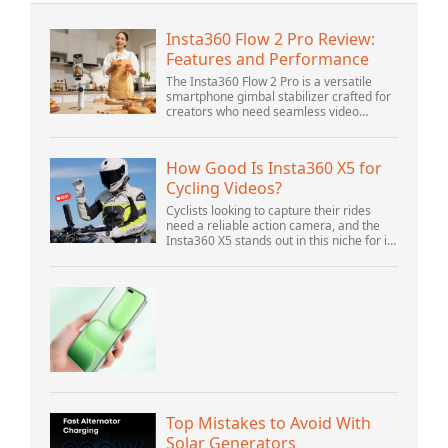
Insta360 Flow 2 Pro Review:
Features and Performance
The Insta360 Flow 2 Pro is a versatile
smartphone gimbal stabilizer crafted for
creators who need seamless video
solutions. Positioned as a smart choice
for vlogging, live streaming, and video
calls,...
How Good Is Insta360 X5 for
Cycling Videos?
Cyclists looking to capture their rides
need a reliable action camera, and the
Insta360 X5 stands out in this niche for its
advanced features and versatility.
Offering top-of-the-line 8K 360° video ca...
Top Mistakes to Avoid With
Solar Generators