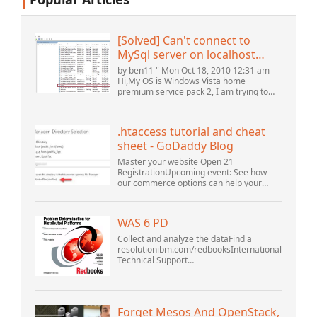
[Solved] Can't connect to
MySql server on localhost
(10061) (View topic) * Apache
by ben11 " Mon Oct 18, 2010 12:31 am
OpenOffice Community
Hi,My OS is Windows Vista home
premium service pack 2, I am trying to
Forum
set up a connection to a MySQL database
version 5.1. I started the openOffice.org 3
database...
.htaccess tutorial and cheat
sheet - GoDaddy Blog
Master your website Open 21
RegistrationUpcoming event: See how
our commerce options can help your
business adapt to the shifting landscape
at GoDaddy Open 2021 on September
28.Welcome to our .htacces...
WAS 6 PD
Collect and analyze the dataFind a
resolutionibm.com/redbooksInternational
Technical Support
OrganizationWebSphere Application
Server V6 ProblemDetermination for
Distributed PlatformsNovember 2005
SG2...
Forget Mesos And OpenStack,