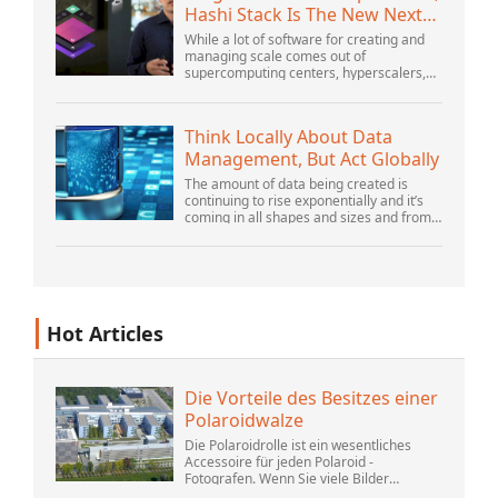
Hashi Stack Is The New Next
Platform
While a lot of software for creating and
managing scale comes out of
supercomputing centers, hyperscalers,
and the largest public cloud builders,
there is still plenty of innovation being
done by peop...
Think Locally About Data
Management, But Act Globally
The amount of data being created is
continuing to rise exponentially and it’s
coming in all shapes and sizes and from
myriad locations. It’s structured and –
increasingly – unstructured and being
gene...
Hot Articles
Die Vorteile des Besitzes einer
Polaroidwalze
Die Polaroidrolle ist ein wesentliches
Accessoire für jeden Polaroid -
Fotografen. Wenn Sie viele Bilder
machen, wissen Sie, wie schwierig es ist,