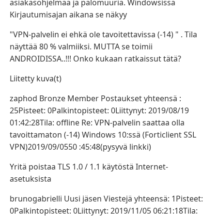
asiakasohjelmaa ja palomuuria. Windowsissa
Kirjautumisajan aikana se näkyy
"VPN-palvelin ei ehkä ole tavoitettavissa (-14) " . Tila
näyttää 80 % valmiiksi. MUTTA se toimii
ANDROIDISSA..!!! Onko kukaan ratkaissut tätä?
Liitetty kuva(t)
zaphod Bronze Member Postaukset yhteensä :
25Pisteet: 0Palkintopisteet: 0Liittynyt: 2019/08/19
01:42:28Tila: offline Re: VPN-palvelin saattaa olla
tavoittamaton (-14) Windows 10:ssä (Forticlient SSL
VPN)2019/09/0550 :45:48(pysyvä linkki)
Yritä poistaa TLS 1.0 / 1.1 käytöstä Internet-
asetuksista
brunogabrielli Uusi jäsen Viestejä yhteensä: 1Pisteet:
0Palkintopisteet: 0Liittynyt: 2019/11/05 06:21:18Tila: