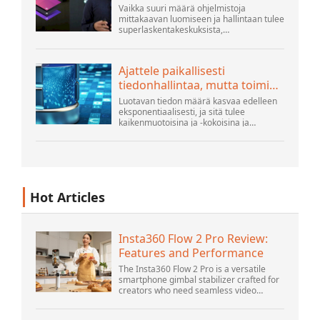
alusta
Vaikka suuri määrä ohjelmistoja
mittakaavan luomiseen ja hallintaan tulee
superlaskentakeskuksista,
hyperskaalaajista ja suurimmista
julkisista pilvirakentajista, ihmiset tekevät
edelleen paljon innovaatioita...
Ajattele paikallisesti
tiedonhallintaa, mutta toimi
globaalisti
Luotavan tiedon määrä kasvaa edelleen
eksponentiaalisesti, ja sitä tulee
kaikenmuotoisina ja -kokoisina ja
lukemattomista paikoista. Se on
jäsenneltyä ja - yhä enemmän -
jäsentämätöntä ja on geeni...
Hot Articles
Insta360 Flow 2 Pro Review:
Features and Performance
The Insta360 Flow 2 Pro is a versatile
smartphone gimbal stabilizer crafted for
creators who need seamless video
solutions. Positioned as a smart choice
for vlogging, live streaming, and video