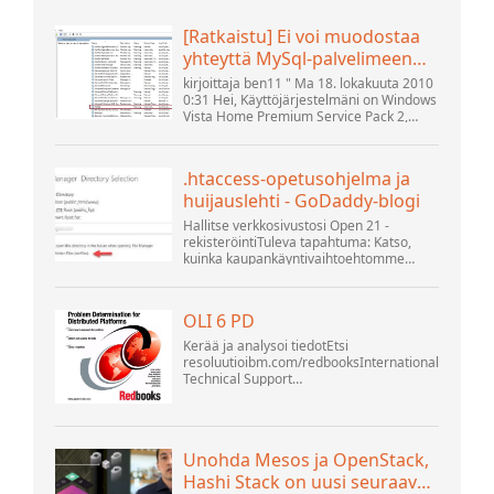
[Ratkaistu] Ei voi muodostaa
yhteyttä MySql-palvelimeen
localhostilla (10061) (Näytä
kirjoittaja ben11 " Ma 18. lokakuuta 2010
aihe) * Apache OpenOffice -
0:31 Hei, Käyttöjärjestelmäni on Windows
Vista Home Premium Service Pack 2,
yhteisöfoorumi
yritän muodostaa yhteyttä MySQL-
tietokannan versioon 5.1. Käynnistin
openOffice.org 3 -tietokannan. .
.htaccess-opetusohjelma ja
huijauslehti - GoDaddy-blogi
Hallitse verkkosivustosi Open 21 -
rekisteröintiTuleva tapahtuma: Katso,
kuinka kaupankäyntivaihtoehtomme
voivat auttaa yritystäsi sopeutumaan
muuttuvaan maisemaan GoDaddy Open
2021 -tapahtumassa 28. syyskuuta.
OLI 6 PD
Tervetuloa .htacces...
Kerää ja analysoi tiedotEtsi
resoluutioibm.com/redbooksInternational
Technical Support
OrganisationWebSphere Application
Server V6 ProblemDetermination for
Distributed Platforms November 2005
SG2...
Unohda Mesos ja OpenStack,
Hashi Stack on uusi seuraava