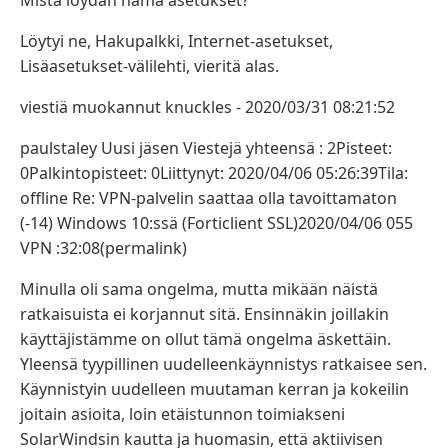
Mistä löydän nämä asetukset?
Löytyi ne, Hakupalkki, Internet-asetukset,
Lisäasetukset-välilehti, vieritä alas.
viestiä muokannut knuckles - 2020/03/31 08:21:52
paulstaley Uusi jäsen Viestejä yhteensä : 2Pisteet:
0Palkintopisteet: 0Liittynyt: 2020/04/06 05:26:39Tila:
offline Re: VPN-palvelin saattaa olla tavoittamaton
(-14) Windows 10:ssä (Forticlient SSL)2020/04/06 055
VPN :32:08(permalink)
Minulla oli sama ongelma, mutta mikään näistä
ratkaisuista ei korjannut sitä. Ensinnäkin joillakin
käyttäjistämme on ollut tämä ongelma äskettäin.
Yleensä tyypillinen uudelleenkäynnistys ratkaisee sen.
Käynnistyin uudelleen muutaman kerran ja kokeilin
joitain asioita, loin etäistunnon toimiakseni
SolarWindsin kautta ja huomasin, että aktiivisen