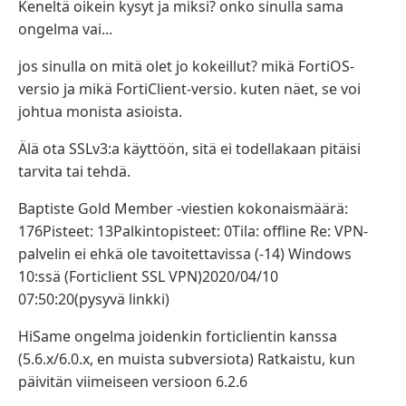
Keneltä oikein kysyt ja miksi? onko sinulla sama
ongelma vai...
jos sinulla on mitä olet jo kokeillut? mikä FortiOS-
versio ja mikä FortiClient-versio. kuten näet, se voi
johtua monista asioista.
Älä ota SSLv3:a käyttöön, sitä ei todellakaan pitäisi
tarvita tai tehdä.
Baptiste Gold Member -viestien kokonaismäärä:
176Pisteet: 13Palkintopisteet: 0Tila: offline Re: VPN-
palvelin ei ehkä ole tavoitettavissa (-14) Windows
10:ssä (Forticlient SSL VPN)2020/04/10
07:50:20(pysyvä linkki)
HiSame ongelma joidenkin forticlientin kanssa
(5.6.x/6.0.x, en muista subversiota) Ratkaistu, kun
päivitän viimeiseen versioon 6.2.6