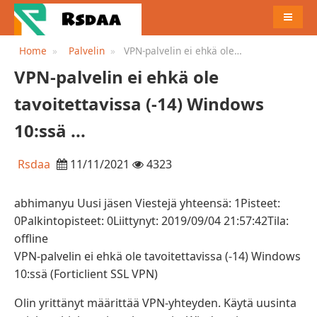
MENU
Home
Palvelin
VPN-palvelin ei ehkä ole
tavoitettavissa (-14) Windows
VPN-palvelin ei ehkä ole
10:ssä ...
tavoitettavissa (-14) Windows
10:ssä ...
Rsdaa
11/11/2021
4323
abhimanyu Uusi jäsen Viestejä yhteensä: 1Pisteet:
0Palkintopisteet: 0Liittynyt: 2019/09/04 21:57:42Tila:
offline
VPN-palvelin ei ehkä ole tavoitettavissa (-14) Windows
10:ssä (Forticlient SSL VPN)
Olin yrittänyt määrittää VPN-yhteyden. Käytä uusinta