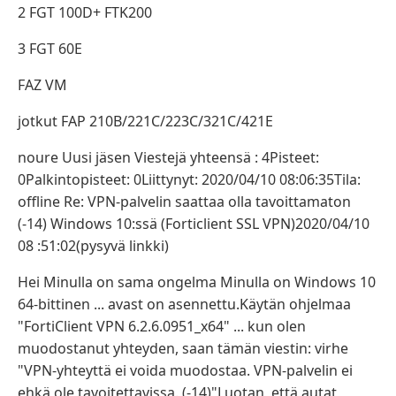
2 FGT 100D+ FTK200
3 FGT 60E
FAZ VM
jotkut FAP 210B/221C/223C/321C/421E
noure Uusi jäsen Viestejä yhteensä : 4Pisteet:
0Palkintopisteet: 0Liittynyt: 2020/04/10 08:06:35Tila:
offline Re: VPN-palvelin saattaa olla tavoittamaton
(-14) Windows 10:ssä (Forticlient SSL VPN)2020/04/10
08 :51:02(pysyvä linkki)
Hei Minulla on sama ongelma Minulla on Windows 10
64-bittinen ... avast on asennettu.Käytän ohjelmaa
"FortiClient VPN 6.2.6.0951_x64" ... kun olen
muodostanut yhteyden, saan tämän viestin: virhe
"VPN-yhteyttä ei voida muodostaa. VPN-palvelin ei
ehkä ole tavoitettavissa. (-14)"Luotan, että autat