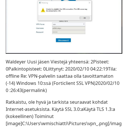
Waldeyer Uusi jäsen Viestejä yhteensä: 2Pisteet:
0Palkintopisteet: 0Liittynyt: 2020/02/10 04:22:19Tila:
offline Re: VPN-palvelin saattaa olla tavoittamaton
(-14) Windows 10:ssä (Forticlient SSL VPN)2020/02/10
0 :26:43(permalink)
Ratkaistu, ole hyvä ja tarkista seuraavat kohdat
Internet-asetuksista. Käytä SSL 3.0:aKäytä TLS 1.3:a
(kokeellinen) Toiminut
[image]C:\Users\wmischiatti\Pictures\vpn_.png[/imag