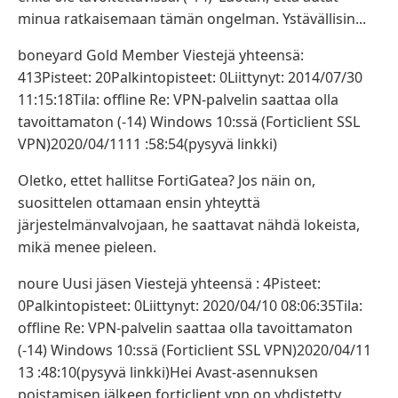
minua ratkaisemaan tämän ongelman. Ystävällisin...
boneyard Gold Member Viestejä yhteensä:
413Pisteet: 20Palkintopisteet: 0Liittynyt: 2014/07/30
11:15:18Tila: offline Re: VPN-palvelin saattaa olla
tavoittamaton (-14) Windows 10:ssä (Forticlient SSL
VPN)2020/04/1111 :58:54(pysyvä linkki)
Oletko, ettet hallitse FortiGatea? Jos näin on,
suosittelen ottamaan ensin yhteyttä
järjestelmänvalvojaan, he saattavat nähdä lokeista,
mikä menee pieleen.
noure Uusi jäsen Viestejä yhteensä : 4Pisteet:
0Palkintopisteet: 0Liittynyt: 2020/04/10 08:06:35Tila:
offline Re: VPN-palvelin saattaa olla tavoittamaton
(-14) Windows 10:ssä (Forticlient SSL VPN)2020/04/11
13 :48:10(pysyvä linkki)Hei Avast-asennuksen
poistamisen jälkeen forticlient vpn on yhdistetty,