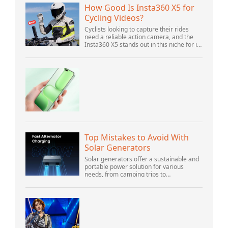
calls,...
How Good Is Insta360 X5 for
Cycling Videos?
Cyclists looking to capture their rides
need a reliable action camera, and the
Insta360 X5 stands out in this niche for its
advanced features and versatility.
Offering top-of-the-line 8K 360° video ca...
Top Mistakes to Avoid With
Solar Generators
Solar generators offer a sustainable and
portable power solution for various
needs, from camping trips to
emergencies at home. As their popularity
increases, it’s vital to navigate common
pitfalls tha...