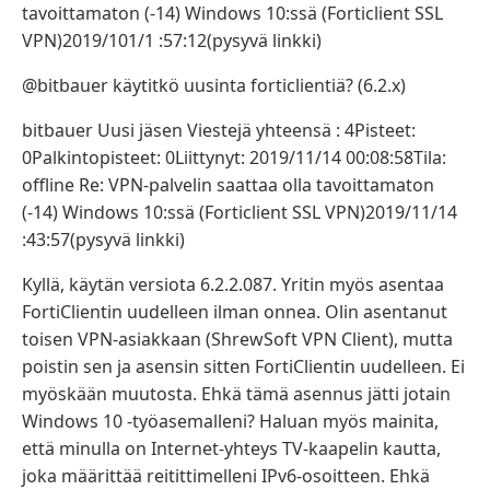
tavoittamaton (-14) Windows 10:ssä (Forticlient SSL
VPN)2019/101/1 :57:12(pysyvä linkki)
@bitbauer käytitkö uusinta forticlientiä? (6.2.x)
bitbauer Uusi jäsen Viestejä yhteensä : 4Pisteet:
0Palkintopisteet: 0Liittynyt: 2019/11/14 00:08:58Tila:
offline Re: VPN-palvelin saattaa olla tavoittamaton
(-14) Windows 10:ssä (Forticlient SSL VPN)2019/11/14
:43:57(pysyvä linkki)
Kyllä, käytän versiota 6.2.2.087. Yritin myös asentaa
FortiClientin uudelleen ilman onnea. Olin asentanut
toisen VPN-asiakkaan (ShrewSoft VPN Client), mutta
poistin sen ja asensin sitten FortiClientin uudelleen. Ei
myöskään muutosta. Ehkä tämä asennus jätti jotain
Windows 10 -työasemalleni? Haluan myös mainita,
että minulla on Internet-yhteys TV-kaapelin kautta,
joka määrittää reitittimelleni IPv6-osoitteen. Ehkä