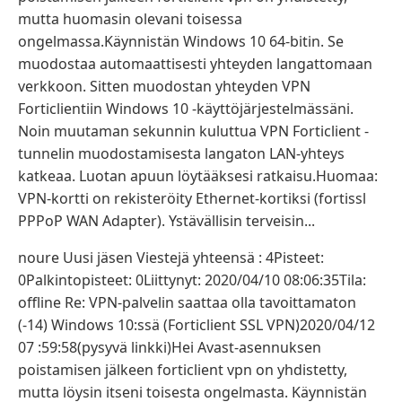
mutta huomasin olevani toisessa
ongelmassa.Käynnistän Windows 10 64-bitin. Se
muodostaa automaattisesti yhteyden langattomaan
verkkoon. Sitten muodostan yhteyden VPN
Forticlientiin Windows 10 -käyttöjärjestelmässäni.
Noin muutaman sekunnin kuluttua VPN Forticlient -
tunnelin muodostamisesta langaton LAN-yhteys
katkeaa. Luotan apuun löytääksesi ratkaisu.Huomaa:
VPN-kortti on rekisteröity Ethernet-kortiksi (fortissl
PPPoP WAN Adapter). Ystävällisin terveisin...
noure Uusi jäsen Viestejä yhteensä : 4Pisteet:
0Palkintopisteet: 0Liittynyt: 2020/04/10 08:06:35Tila:
offline Re: VPN-palvelin saattaa olla tavoittamaton
(-14) Windows 10:ssä (Forticlient SSL VPN)2020/04/12
07 :59:58(pysyvä linkki)Hei Avast-asennuksen
poistamisen jälkeen forticlient vpn on yhdistetty,
mutta löysin itseni toisesta ongelmasta. Käynnistän