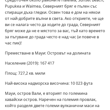
Средоточен около районите Haleiwa, Sunset Beach,
Pupukea и Waimea, Северният бряг е пълен със
спиращи дъха гледки. Освен това е дом на някои
от най-добрите вълни в света. Ако откриете, че ще
ви се налага често да ходите до града, Северният
бряг може да не е мястото за вас, тъй като времето
за пътуване до града често е над час (и повече в
час пик)!
Преместване в Мауи: Островът на долината
Население (2019): 167 417
Площ: 727,2 кв. мили
Най-висока надморска височина: 10 023 фута
Мауи, остров Вали, е вторият по големина
хавайски остров. Наречен на големия провлак,
който разделя двете големи вулканични маси на