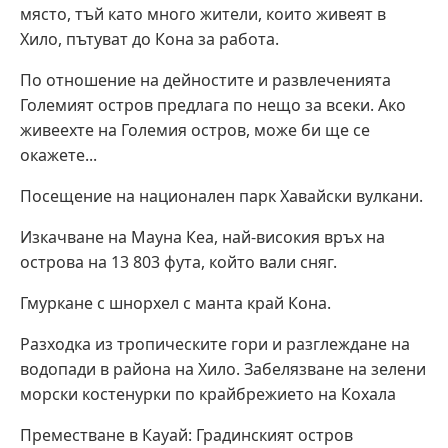
място, тъй като много жители, които живеят в
Хило, пътуват до Кона за работа.
По отношение на дейностите и развлеченията
Големият остров предлага по нещо за всеки. Ако
живеехте на Големия остров, може би ще се
окажете...
Посещение на национален парк Хавайски вулкани.
Изкачване на Мауна Кеа, най-високия връх на
острова на 13 803 фута, който вали сняг.
Гмуркане с шнорхел с манта край Кона.
Разходка из тропическите гори и разглеждане на
водопади в района на Хило. Забелязване на зелени
морски костенурки по крайбрежието на Кохала
Преместване в Кауай: Градинският остров