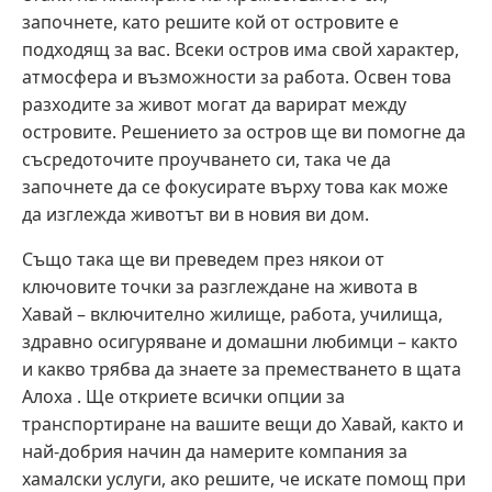
започнете, като решите кой от островите е
подходящ за вас. Всеки остров има свой характер,
атмосфера и възможности за работа. Освен това
разходите за живот могат да варират между
островите. Решението за остров ще ви помогне да
съсредоточите проучването си, така че да
започнете да се фокусирате върху това как може
да изглежда животът ви в новия ви дом.
Също така ще ви преведем през някои от
ключовите точки за разглеждане на живота в
Хавай – включително жилище, работа, училища,
здравно осигуряване и домашни любимци – както
и какво трябва да знаете за преместването в щата
Алоха . Ще откриете всички опции за
транспортиране на вашите вещи до Хавай, както и
най-добрия начин да намерите компания за
хамалски услуги, ако решите, че искате помощ при