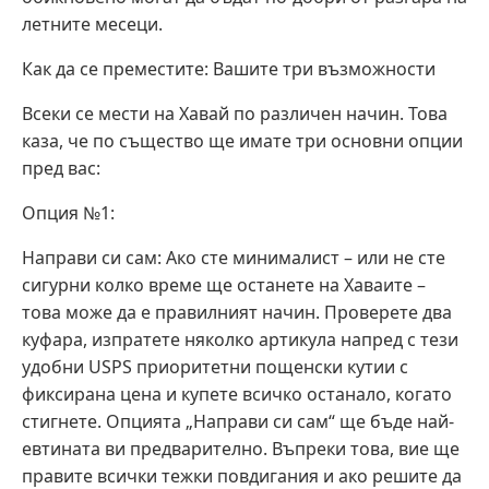
летните месеци.
Как да се преместите: Вашите три възможности
Всеки се мести на Хавай по различен начин. Това
каза, че по същество ще имате три основни опции
пред вас:
Опция №1:
Направи си сам: Ако сте минималист – или не сте
сигурни колко време ще останете на Хаваите –
това може да е правилният начин. Проверете два
куфара, изпратете няколко артикула напред с тези
удобни USPS приоритетни пощенски кутии с
фиксирана цена и купете всичко останало, когато
стигнете. Опцията „Направи си сам“ ще бъде най-
евтината ви предварително. Въпреки това, вие ще
правите всички тежки повдигания и ако решите да