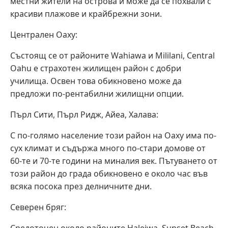
местни жители на острова и може да се похвали с
красиви плажове и крайбрежни зони.
Централен Оаху:
Състоящ се от районите Wahiawa и Mililani, Central
Oahu е страхотен жилищен район с добри
училища. Освен това обикновено може да
предложи по-рентабилни жилищни опции.
Пърл Сити, Пърл Ридж, Айеа, Халава:
С по-голямо население този район на Оаху има по-
сух климат и съдържа много по-стари домове от
60-те и 70-те години на миналия век. Пътуването от
този район до града обикновено е около час във
всяка посока през делничните дни.
Северен бряг: