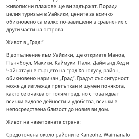
живописни плажове ще ви задържат. Поради
целия туризъм в Уайкики, цените за всичко
обикновено са малко по-завишени в сравнение с
други части на острова.
Живот в „Град:“
В допълнение към Уайкики, ще откриете Маноа,
Пънчбоул, Макики, Каймуки, Пали, Даймънд Хед и
Чайнатаун ​​в сърцето на град Хонолулу, район,
обикновено наричан „Град“. Градът със сигурност
може да изглежда претъпкан и шумен понякога,
както се очаква от голям град, но с това идват
всички видове дейности и удобства, всички в
непосредствена близост до новия ви дом.
Живот на наветрената страна:
Средоточена около районите Kaneohe, Waimanalo