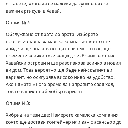
останете, може да се наложи да купите някои
важни артикули в Хавай.
Опция №2:
Обслужване от врата до врата: Изберете
професионална хамалска компания, която ще
дойде и ще опакова къщата ви вместо вас, ще
премести всички тези вещи до избраните от вас
Хавайски острови и ще разопакова всичко в новия
ви дом. Това вероятно ще бъде най-скъпият ви
вариант, но осигурява високо ниво на удобство.
Ако нямате много време да направите своя ход,
това е вашият най-добър вариант.
Опция №3:
Хибрид на тези две: Намерете хамалска компания,
която ще достави контейнер или ван с асансьор до