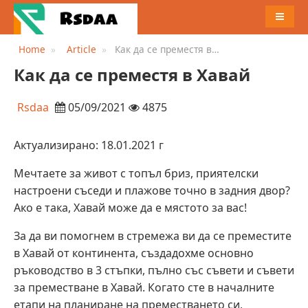
MENU
Home
Article
Как да се преместя в
Хавай
Как да се преместя в Хавай
Rsdaa
05/09/2021
4875
Актуализирано: 18.01.2021 г
Мечтаете за живот с топъл бриз, приятелски
настроени съседи и плажове точно в задния двор?
Ако е така, Хавай може да е мястото за вас!
За да ви помогнем в стремежа ви да се преместите
в Хавай от континента, създадохме основно
ръководство в 3 стъпки, пълно със съвети и съвети
за преместване в Хавай. Когато сте в началните
етапи на планиране на преместването си,