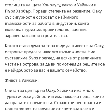
столицата на щата Хонолулу, както и Уайкики и
Пърл Харбър. Поради степента на развитие, Оаху
със сигурност е островът с най-много
възможности за работа в индустрии, които
включват туризъм, правителство, военни,
здравеопазване и строителство.
Когато става дума за това къде да живеете на Оаху,
островът предлага няколко възможности. Ние
съставихме бърз преглед на всяка от различните
части на острова, за да ви помогнем да решите кое
е най-доброто за вас и вашето семейство.
Живот в Уайкики:
Считан за център на Оаху, Уайкики има много
туристически дейности и има няколко неща, които
да правите с времето си. Страхотни ресторанти и
нощен живот, пазаруване от световна класа и