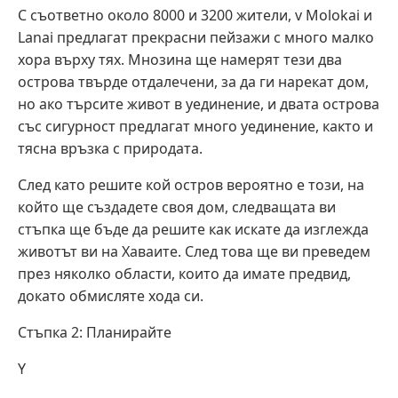
С съответно около 8000 и 3200 жители, v Molokai и
Lanai предлагат прекрасни пейзажи с много малко
хора върху тях. Мнозина ще намерят тези два
острова твърде отдалечени, за да ги нарекат дом,
но ако търсите живот в уединение, и двата острова
със сигурност предлагат много уединение, както и
тясна връзка с природата.
След като решите кой остров вероятно е този, на
който ще създадете своя дом, следващата ви
стъпка ще бъде да решите как искате да изглежда
животът ви на Хаваите. След това ще ви преведем
през няколко области, които да имате предвид,
докато обмисляте хода си.
Стъпка 2: Планирайте
Y