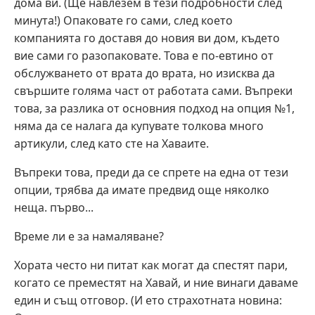
дома ви. (Ще навлезем в тези подробности след
минута!) Опаковате го сами, след което
компанията го доставя до новия ви дом, където
вие сами го разопаковате. Това е по-евтино от
обслужването от врата до врата, но изисква да
свършите голяма част от работата сами. Въпреки
това, за разлика от основния подход на опция №1,
няма да се налага да купувате толкова много
артикули, след като сте на Хаваите.
Въпреки това, преди да се спрете на една от тези
опции, трябва да имате предвид още няколко
неща. първо...
Време ли е за намаляване?
Хората често ни питат как могат да спестят пари,
когато се преместят на Хавай, и ние винаги даваме
един и същ отговор. (И ето страхотната новина: