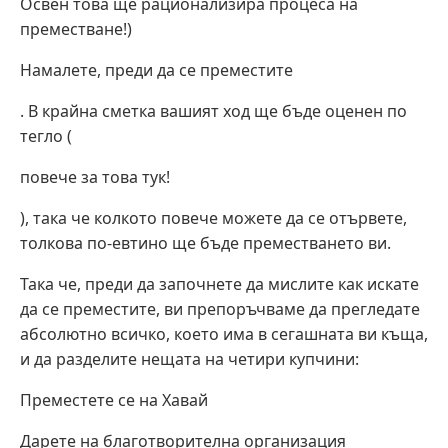
Освен това ще рационализира процеса на
преместване!)
Намалете, преди да се преместите
. В крайна сметка вашият ход ще бъде оценен по
тегло (
повече за това тук!
), така че колкото повече можете да се отървете,
толкова по-евтино ще бъде преместването ви.
Така че, преди да започнете да мислите как искате
да се преместите, ви препоръчваме да прегледате
абсолютно всичко, което има в сегашната ви къща,
и да разделите нещата на четири купчини:
Преместете се на Хавай
Дарете на благотворителна организация