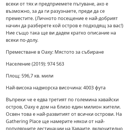
всеки от тях и предприемете пътуване, ако е
възможно, за да ги разузнаете, преди да се
преместите. (Личното посещение е най-добрият
начин да разберете кой остров е подходящ за вас!)
Ние също така ще ви дадем кратко описание на
всеки по-долу.
Преместване в Оаху: Мястото за събиране
Население (2019): 974 563
Площ: 596,7 кв. мили
Най-висока надморска височина: 4003 фута
Въпреки че е едва третият по големина хавайски
остров, Оаху е дом на близо един милион жители.
Освен това е най-развитият от всички острови. На
Gathering Place ще намерите някои от най-
популярните дестинации на Хаваите, включително