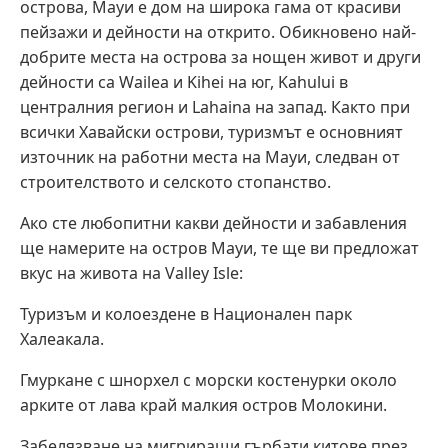
острова, Мауи е дом на широка гама от красиви
пейзажи и дейности на открито. Обикновено най-
добрите места на острова за нощен живот и други
дейности са Wailea и Kihei на юг, Kahului в
централния регион и Lahaina на запад. Както при
всички Хавайски острови, туризмът е основният
източник на работни места на Мауи, следван от
строителството и селското стопанство.
Ако сте любопитни какви дейности и забавления
ще намерите на остров Мауи, те ще ви предложат
вкус на живота на Valley Isle:
Туризъм и колоездене в Национален парк
Халеакала.
Гмуркане с шнорхел с морски костенурки около
арките от лава край малкия остров Молокини.
Забелязване на мигриращи гърбати китове през