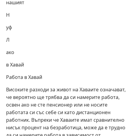
нашият
Н
уф
Л
ако
в Хавай
Работа в Хавай
Високите разходи за живот на Хаваите означават,
че вероятно ще трябва да си намерите работа,
освен ако не сте пенсионер или не носите
работата си със себе си като дистанционен
работник. Въпреки че Хаваите имат сравнително
нисък процент на безработица, може да е трудно
да си намерите работа в зависимост от