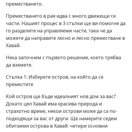
преместването.
Преместването в рая идва с много движещи се
части. Нашият процес в 3 стъпки ще ви помогне да
го разделите на управляеми части, така че да
можете да направите лесно и лесно преместване в
Хавай.
Нека започнем с първото решение, което трябва
да вземете.
Стъпка 1: Изберете остров, на който да се
преместите
Кой остров ще бъде идеалният нов дом за вас?
Докато цял Хавай има красива природа и
страхотно време, някои острови може да са по-
подходящи за вас от други. Ще намерите седем
обитаеми острова в Хавай: четири основни