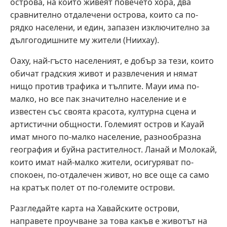
острова, на които живеят повечето хора, два
сравнително отдалечени острова, които са по-
рядко населени, и един, запазен изключително за
дългогодишните му жители (Ниихау).
Оаху, най-гъсто населеният, е добър за тези, които
обичат градския живот и развлечения и нямат
нищо против трафика и тълпите. Мауи има по-
малко, но все пак значително население и е
известен със своята красота, културна сцена и
артистични общности. Големият остров и Кауай
имат много по-малко население, разнообразна
география и буйна растителност. Ланай и Молокай,
които имат най-малко жители, осигуряват по-
спокоен, по-отдалечен живот, но все още са само
на кратък полет от по-големите острови.
Разгледайте карта на Хавайските острови,
направете проучване за това какъв е животът на