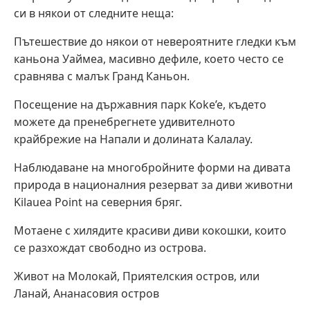
си в някои от следните неща:
Пътешествие до някои от невероятните гледки към
каньона Уаймеа, масивно дефиле, което често се
сравнява с малък Гранд Каньон.
Посещение на държавния парк Koke’e, където
можете да пренебрегнете удивителното
крайбрежие на Напали и долината Калалау.
Наблюдаване на многобройните форми на дивата
природа в националния резерват за диви животни
Kilauea Point на северния бряг.
Мотаене с хилядите красиви диви кокошки, които
се разхождат свободно из острова.
Живот на Молокай, Приятелския остров, или
Ланай, Ананасовия остров