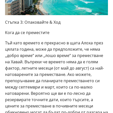
Стъпка 3: Опаковайте & Ход
Кога да се преместите
Тъй като времето е прекрасно в щата Алоха през
цялата година, може да предположите, че няма
„добро време“ или „лошо време“ за преместване
на Хавай. Въпреки че времето няма да е голям
фактор, летните месеци (от май до август) са най-
натоварените за преместване. Ако можете,
препоръчваме да планирате преместването си
между септември и март, които са по-малко
натоварени. Вероятно ще ви е по-лесно да
резервирате точните дати, които търсите, а
цените за преместване в почивните месеци
обикновено могат да бъдат по-добри от разгара на