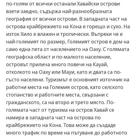
по-голям от всички останали Хавайски острови
взети заедно, съдържа най-разнообразната
география от всички острови. В западната част на
острова крайбрежието на Кона е горещо и сухо. На
изток Хило е влажен и тропически. Въпреки че е
най-големият по размер, Големият остров е дом на
само една пета от населението на Оаху. С голямата
географска област и по-малкото население,
островът прилича много повече на Кауай,
отколкото на Оаху или Мауи, като и двата са по-
гъсто населени. Туризмът е основният източник на
работни места на Големия остров, като селското
стопанство и работните места, свързани с
гражданското, са на второ и трето място. По-
голямата част от туризма на остров Хавай се
намира в западната част на острова по
крайбрежието на Кона. Това може да създаде
много трафик по време на пътуване до работното