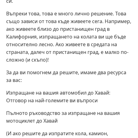
си.
Въпреки това, това е много лично решение. Това
също зависи от това къде живеете сега. Например,
ако живеете близо до пристанищен град в
Калифорния, изпращането на колата ви ще бъде
относително лесно. Ако живеете в средата на
страната, далеч от пристанищен град, е малко по-
сложно (и скъпо)!
За да ви помогнем да решите, имаме два ресурса
за вас:
Изпращане на вашия автомобил до Хавай:
Отговор на най-големите ви въпроси
Пълното ръководство за изпращане на вашия
мотоциклет до Хавай
(И ако решите да изпратите кола, камион,