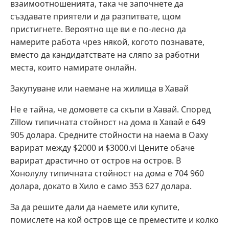
взаимоотношенията, така че започнете да
създавате приятели и да разпитвате, щом
пристигнете. Вероятно ще ви е по-лесно да
намерите работа чрез някой, когото познавате,
вместо да кандидатствате на сляпо за работни
места, които намирате онлайн.
Закупуване или наемане на жилища в Хавай
Не е тайна, че домовете са скъпи в Хавай. Според
Zillow типичната стойност на дома в Хавай е 649
905 долара. Средните стойности на наема в Оаху
варират между $2000 и $3000.vi Цените обаче
варират драстично от остров на остров. В
Хонолулу типичната стойност на дома е 704 960
долара, докато в Хило е само 353 627 долара.
За да решите дали да наемете или купите,
помислете на кой остров ще се преместите и колко