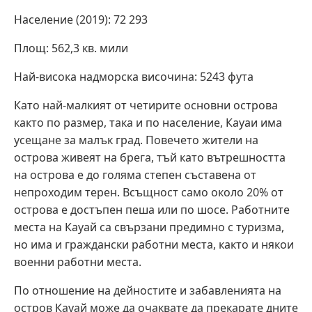
Население (2019): 72 293
Площ: 562,3 кв. мили
Най-висока надморска височина: 5243 фута
Като най-малкият от четирите основни острова
както по размер, така и по население, Кауаи има
усещане за малък град. Повечето жители на
острова живеят на брега, тъй като вътрешността
на острова е до голяма степен съставена от
непроходим терен. Всъщност само около 20% от
острова е достъпен пеша или по шосе. Работните
места на Кауай са свързани предимно с туризма,
но има и граждански работни места, както и някои
военни работни места.
По отношение на дейностите и забавленията на
остров Кауай може да очаквате да прекарате дните