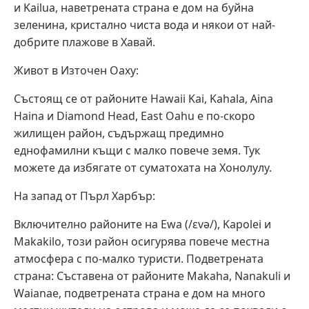
и Kailua, наветрената страна е дом на буйна
зеленина, кристално чиста вода и някои от най-
добрите плажове в Хавай.
Живот в Източен Оаху:
Състоящ се от районите Hawaii Kai, Kahala, Aina
Haina и Diamond Head, East Oahu е по-скоро
жилищен район, съдържащ предимно
еднофамилни къщи с малко повече земя. Тук
можете да избягате от суматохата на Хонолулу.
На запад от Пърл Харбър:
Включително районите на Ewa (/ɛvə/), Kapolei и
Makakilo, този район осигурява повече местна
атмосфера с по-малко туристи. Подветрената
страна: Съставена от районите Makaha, Nanakuli и
Waianae, подветрената страна е дом на много